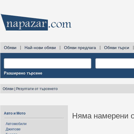
Обяви
|
Най-нови обяви
|
Обяви предлага
|
Обяви търси
|
Разширено търсене
Обяви
|
Резултати от търсенето
Авто и Мото
Няма намерени о
Автомобили
Джипове