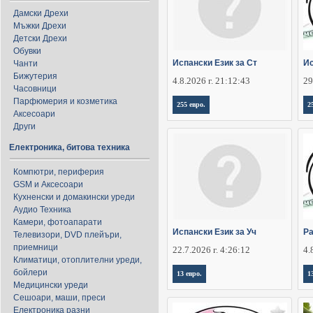
Дамски Дрехи
Мъжки Дрехи
Детски Дрехи
Обувки
Испански Език за Ст
Ис
Чанти
Бижутерия
4.8.2026 г. 21:12:43
29
Часовници
Парфюмерия и козметика
255 евро.
2
Аксесоари
Други
Електроника, битова техника
Компютри, периферия
GSM и Аксесоари
Кухненски и домакински уреди
Аудио Техника
Камери, фотоапарати
Испански Език за Уч
Ра
Телевизори, DVD плейъри,
приемници
22.7.2026 г. 4:26:12
4.
Климатици, отоплителни уреди,
бойлери
13 евро.
1
Медицински уреди
Сешоари, маши, преси
Електроника разни