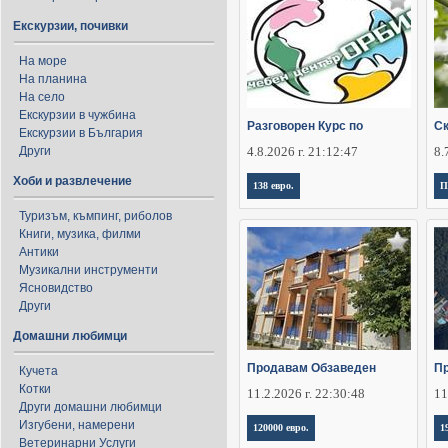
Екскурзии, почивки
На море
На планина
На село
Екскурзии в чужбина
Разговорен Курс по
Ск
Екскурзии в България
Други
4.8.2026 г. 21:12:47
8.
Хоби и развлечение
138 евро.
П
Туризъм, къмпинг, риболов
Книги, музика, филми
Антики
Музикални инструменти
Ясновидство
Други
Домашни любимци
Продавам Обзаведен
П
Кучета
Котки
11.2.2026 г. 22:30:48
11
Други домашни любимци
Изгубени, намерени
120000 евро.
1
Ветеринарни Услуги