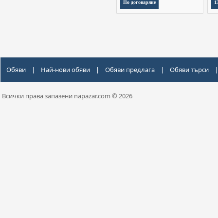
По договаряне
1
Обяви
|
Най-нови обяви
|
Обяви предлага
|
Обяви търси
|
Всички права запазени napazar.com © 2026