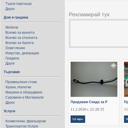
Търси партньор
Други
Рекламирай тук
Дом и градина
Мебели
Всичко за кухнята
Всичко за спалнята
Всичко за банята
Осветление
Изкуство, декорация
Градина
Други
Търговия
Промишлени стоки
Храни, Напитки
Машини и оборудване
Суровини и Материали
Продавам Сонда за Р
Пр
Други
11.2.2026 г. 22:28:55
11
Услуги
3,6 евро.
1
Козметични, фризьорски
Транспортни Услуги