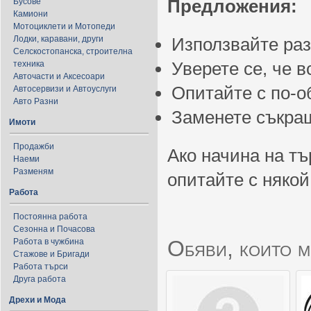
Предложения:
Бусове
Камиони
Мотоциклети и Мотопеди
Лодки, каравани, други
Използвайте ра
Селскостопанска, строителна
Уверете се, че 
техника
Авточасти и Аксесоари
Опитайте с по-
Автосервизи и Автоуслуги
Авто Разни
Заменете съкращ
Имоти
Продажби
Ако начина на тъ
Наеми
Разменям
опитайте с някой
Работа
Постоянна работа
Сезонна и Почасова
Обяви, които м
Работа в чужбина
Стажове и Бригади
Работа търси
Друга работа
Дрехи и Мода