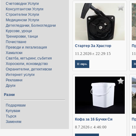
Счетоводни Услуги
Консултантски Услуги
Строителни Услуги
Медицински Услуги
Детегледачки, Болногледачи
Курсове, уроци
Тренировки, танци
Почистване
Стартер За Храстор
Пр
Преводи и легализация
Хамалски
11.2.2026 г. 22:29:15
11
Сватба, кетъринг, събития
Хороскопи, ясновидство
11 евро.
3
Охранителни, детективски
Интернет услуги
Рекламни
Други
Разни
Подарявам
Купувам
Търся
Кофа за 16 Бучки Си
П
Заменям
8.7.2026 г. 4:46:00
11