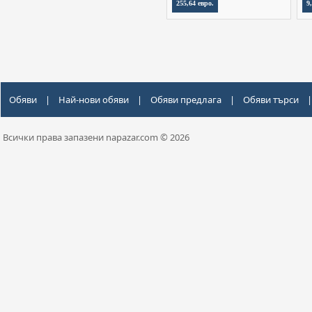
255,64 евро.
9
Обяви
|
Най-нови обяви
|
Обяви предлага
|
Обяви търси
|
Всички права запазени napazar.com © 2026