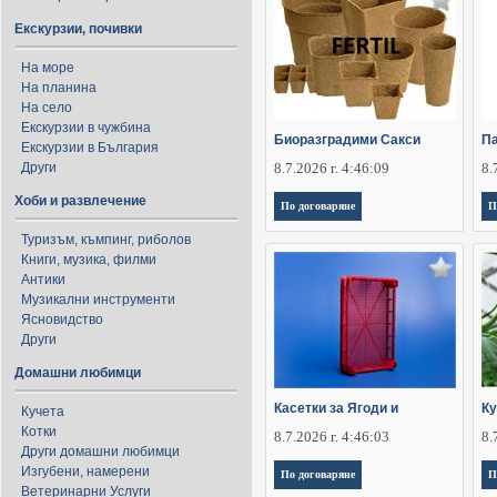
Екскурзии, почивки
На море
На планина
На село
Екскурзии в чужбина
Биоразградими Сакси
П
Екскурзии в България
Други
8.7.2026 г. 4:46:09
8.
Хоби и развлечение
По договаряне
П
Туризъм, къмпинг, риболов
Книги, музика, филми
Антики
Музикални инструменти
Ясновидство
Други
Домашни любимци
Касетки за Ягоди и
Ку
Кучета
Котки
8.7.2026 г. 4:46:03
8.
Други домашни любимци
Изгубени, намерени
По договаряне
П
Ветеринарни Услуги