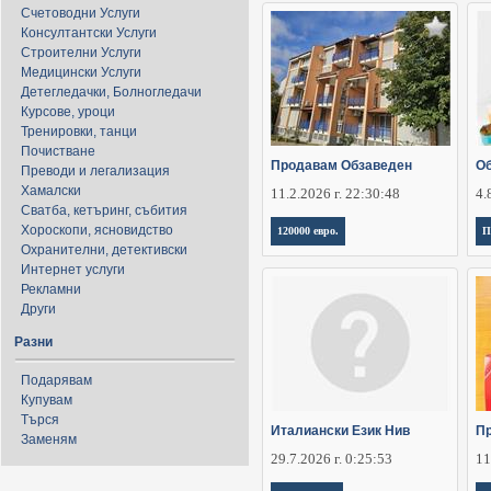
Счетоводни Услуги
Консултантски Услуги
Строителни Услуги
Медицински Услуги
Детегледачки, Болногледачи
Курсове, уроци
Тренировки, танци
Почистване
Продавам Обзаведен
Об
Преводи и легализация
Хамалски
11.2.2026 г. 22:30:48
4.
Сватба, кетъринг, събития
Хороскопи, ясновидство
120000 евро.
П
Охранителни, детективски
Интернет услуги
Рекламни
Други
Разни
Подарявам
Купувам
Търся
Италиански Език Нив
Пр
Заменям
29.7.2026 г. 0:25:53
11