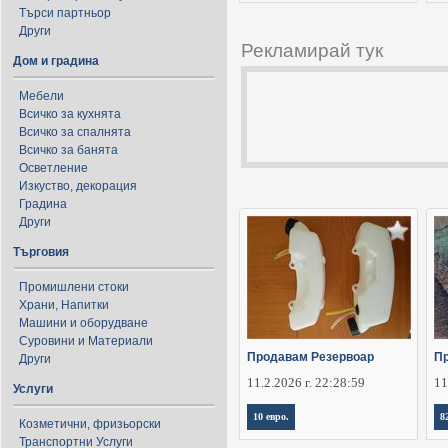
Търси партньор
Други
Рекламирай тук
Дом и градина
Мебели
Всичко за кухнята
Всичко за спалнята
Всичко за банята
Осветление
Изкуство, декорация
Градина
Други
Търговия
Промишлени стоки
Храни, Напитки
Машини и оборудване
Суровини и Материали
Продавам Резервоар
Пр
Други
11.2.2026 г. 22:28:59
11
Услуги
10 евро.
8
Козметични, фризьорски
Транспортни Услуги