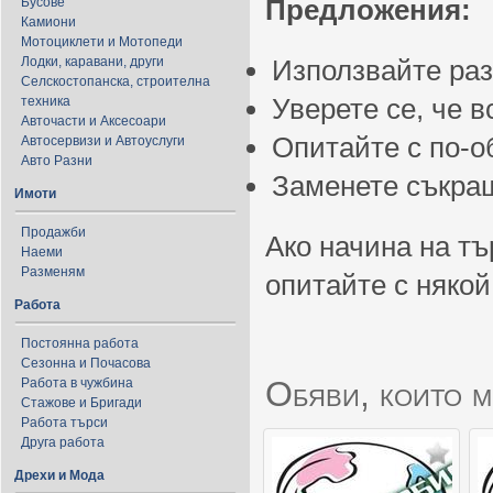
Предложения:
Бусове
Камиони
Мотоциклети и Мотопеди
Лодки, каравани, други
Използвайте ра
Селскостопанска, строителна
Уверете се, че 
техника
Авточасти и Аксесоари
Опитайте с по-
Автосервизи и Автоуслуги
Авто Разни
Заменете съкращ
Имоти
Продажби
Ако начина на тъ
Наеми
Разменям
опитайте с някой
Работа
Постоянна работа
Сезонна и Почасова
Обяви, които м
Работа в чужбина
Стажове и Бригади
Работа търси
Друга работа
Дрехи и Мода