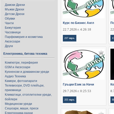
Дамски Дрехи
Мъжки Дрехи
Детски Дрехи
Обувки
Курс по Бизнес Англ
По
Чанти
Бижутерия
22.7.2026 г. 4:26:18
22
Часовници
Парфюмерия и козметика
217 евро.
1
Аксесоари
Други
Електроника, битова техника
Компютри, периферия
GSM и Аксесоари
Кухненски и домакински уреди
Аудио Техника
Камери, фотоапарати
Гръцки Език за Начи
Ко
Телевизори, DVD плейъри,
приемници
29.7.2026 г. 0:25:53
8.
Климатици, отоплителни уреди,
бойлери
255 евро.
П
Медицински уреди
Сешоари, маши, преси
Електроника разни