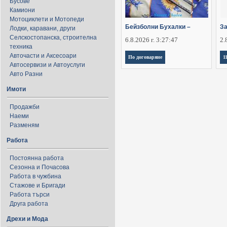
Бусове
Камиони
Мотоциклети и Мотопеди
Бейзболни Бухалки –
За
Лодки, каравани, други
Селскостопанска, строителна
6.8.2026 г. 3:27:47
2.
техника
Авточасти и Аксесоари
По договаряне
1
Автосервизи и Автоуслуги
Авто Разни
Имоти
Продажби
Наеми
Разменям
Работа
Постоянна работа
Сезонна и Почасова
Работа в чужбина
Стажове и Бригади
Работа търси
Друга работа
Дрехи и Мода