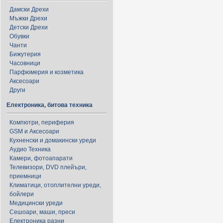
Дамски Дрехи
Мъжки Дрехи
Детски Дрехи
Обувки
Чанти
Бижутерия
Часовници
Парфюмерия и козметика
Аксесоари
Други
Електроника, битова техника
Компютри, периферия
GSM и Аксесоари
Кухненски и домакински уреди
Аудио Техника
Камери, фотоапарати
Телевизори, DVD плейъри,
приемници
Климатици, отоплителни уреди,
бойлери
Медицински уреди
Сешоари, маши, преси
Електроника разни