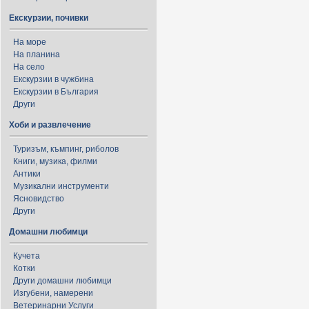
Екскурзии, почивки
На море
На планина
На село
Екскурзии в чужбина
Екскурзии в България
Други
Хоби и развлечение
Туризъм, къмпинг, риболов
Книги, музика, филми
Антики
Музикални инструменти
Ясновидство
Други
Домашни любимци
Кучета
Котки
Други домашни любимци
Изгубени, намерени
Ветеринарни Услуги