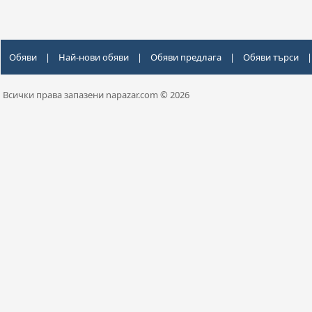
Обяви
|
Най-нови обяви
|
Обяви предлага
|
Обяви търси
|
Всички права запазени napazar.com © 2026