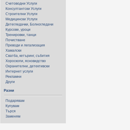
Счетоводни Услуги
Консултантски Услуги
Строителни Услуги
Медицински Услуги
Детегледачки, Болногледачи
Курсове, уроци
Тренировки, танци
Почистване
Преводи и легализация
Хамалски
Сватба, кетъринг, събития
Хороскопи, ясновидство
Охранителни, детективски
Интернет услуги
Рекламни
Други
Разни
Подарявам
Купувам
Търся
Заменям