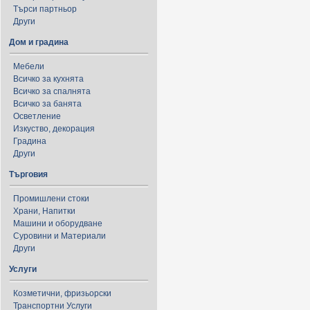
Търси партньор
Други
Дом и градина
Мебели
Всичко за кухнята
Всичко за спалнята
Всичко за банята
Осветление
Изкуство, декорация
Градина
Други
Търговия
Промишлени стоки
Храни, Напитки
Машини и оборудване
Суровини и Материали
Други
Услуги
Козметични, фризьорски
Транспортни Услуги