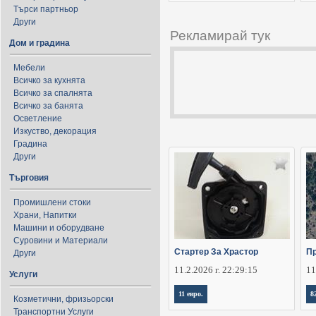
Търси партньор
Други
Рекламирай тук
Дом и градина
Мебели
Всичко за кухнята
Всичко за спалнята
Всичко за банята
Осветление
Изкуство, декорация
Градина
Други
Търговия
Промишлени стоки
Храни, Напитки
Машини и оборудване
Суровини и Материали
Стартер За Храстор
Пр
Други
11.2.2026 г. 22:29:15
11
Услуги
11 евро.
8
Козметични, фризьорски
Транспортни Услуги