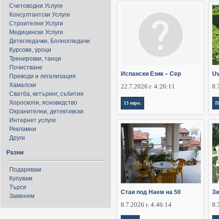
Счетоводни Услуги
Консултантски Услуги
Строителни Услуги
Медицински Услуги
Детегледачки, Болногледачи
Курсове, уроци
Тренировки, танци
Почистване
Испански Език – Сер
Uv
Преводи и легализация
Хамалски
22.7.2026 г. 4:26:11
8.
Сватба, кетъринг, събития
Хороскопи, ясновидство
13 евро.
П
Охранителни, детективски
Интернет услуги
Рекламни
Други
Разни
Подарявам
Купувам
Търся
Стаи под Наем на 50
Зи
Заменям
8.7.2026 г. 4:46:14
8.