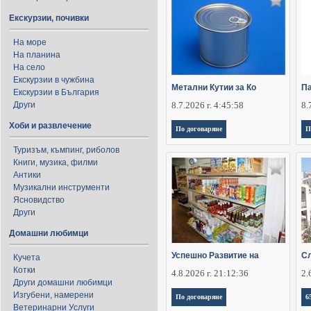
Екскурзии, почивки
На море
На планина
На село
Екскурзии в чужбина
Метални Кутии за Ко
П
Екскурзии в България
Други
8.7.2026 г. 4:45:58
8.
Хоби и развлечение
По договаряне
П
Туризъм, къмпинг, риболов
Книги, музика, филми
Антики
Музикални инструменти
Ясновидство
Други
Домашни любимци
Успешно Развитие на
Сл
Кучета
Котки
4.8.2026 г. 21:12:36
2.
Други домашни любимци
Изгубени, намерени
По договаряне
6
Ветеринарни Услуги