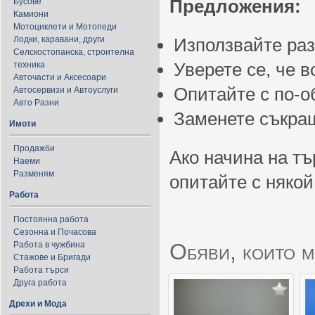
Предложения:
Бусове
Камиони
Мотоциклети и Мотопеди
Лодки, каравани, други
Използвайте ра
Селскостопанска, строителна
Уверете се, че 
техника
Авточасти и Аксесоари
Опитайте с по-
Автосервизи и Автоуслуги
Авто Разни
Заменете съкращ
Имоти
Продажби
Ако начина на тъ
Наеми
Разменям
опитайте с някой
Работа
Постоянна работа
Сезонна и Почасова
Обяви, които м
Работа в чужбина
Стажове и Бригади
Работа търси
Друга работа
Дрехи и Мода