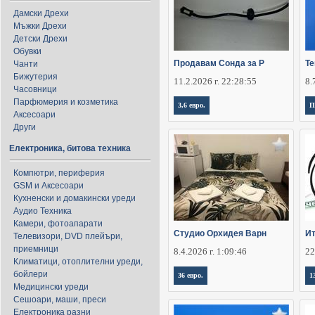
Дамски Дрехи
Мъжки Дрехи
Детски Дрехи
Обувки
Продавам Сонда за Р
Те
Чанти
Бижутерия
11.2.2026 г. 22:28:55
8.
Часовници
Парфюмерия и козметика
3,6 евро.
П
Аксесоари
Други
Електроника, битова техника
Компютри, периферия
GSM и Аксесоари
Кухненски и домакински уреди
Аудио Техника
Камери, фотоапарати
Студио Орхидея Варн
Ит
Телевизори, DVD плейъри,
приемници
8.4.2026 г. 1:09:46
22
Климатици, отоплителни уреди,
бойлери
36 евро.
1
Медицински уреди
Сешоари, маши, преси
Електроника разни