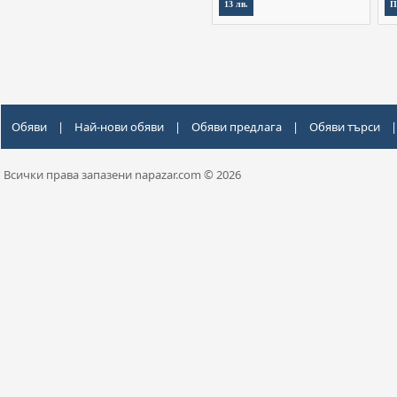
13 лв.
П
Обяви
|
Най-нови обяви
|
Обяви предлага
|
Обяви търси
|
Всички права запазени napazar.com © 2026