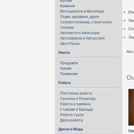
Бусове
Камиони
Мотоциклети и Мотопеди
Из
Лодки, каравани, други
Ув
Селскостопанска, строителна
техника
Оп
Авточасти и Аксесоари
За
Автосервизи и Автоуслуги
Авто Разни
Ако
Имоти
Продажби
Наеми
Разменям
Об
Работа
Постоянна работа
Сезонна и Почасова
Работа в чужбина
Стажове и Бригади
Работа търси
Друга работа
Дрехи и Мода
Пр