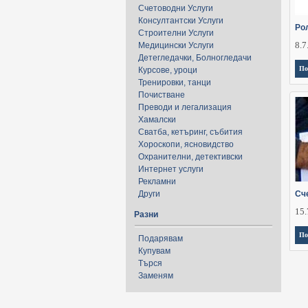
Счетоводни Услуги
Консултантски Услуги
Ро
Строителни Услуги
8.7
Медицински Услуги
Детегледачки, Болногледачи
По
Курсове, уроци
Тренировки, танци
Почистване
Преводи и легализация
Хамалски
Сватба, кетъринг, събития
Хороскопи, ясновидство
Охранителни, детективски
Интернет услуги
Рекламни
Други
Сч
15.
Разни
По
Подарявам
Купувам
Търся
Заменям