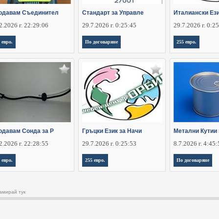
одавам Съединител
Стандарт за Управле
Италиански Ези
2.2026 г. 22:29:06
29.7.2026 г. 0:25:45
29.7.2026 г. 0:2
 евро.
По договаряне
255 евро.
одавам Сонда за Р
Гръцки Език за Начи
Метални Кутии 
2.2026 г. 22:28:55
29.7.2026 г. 0:25:53
8.7.2026 г. 4:45
 евро.
255 евро.
По договаряне
амирай тук