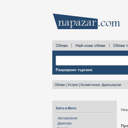
Обяви
|
Най-нови обяви
|
Обяви 
Разширено търсене
Обяви
|
Услуги
|
Козметични, фризьорски
Авто и Мото
Ням
Автомобили
Джипове
Пр