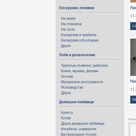
Екскурзии, почивки
Пр
11.
На море
На планина
7,2
На село
Екскурзии в чужбина
Екскурзии в България
Други
Хоби и развлечение
Туризъм, къмпинг, риболов
Книги, музика, филми
Антики
Пр
Музикални инструменти
Ясновидство
11.
Други
3,6
Домашни любимци
Кучета
Котки
Рекл
Други домашни любимци
Изгубени, намерени
Ветеринарни Услуги