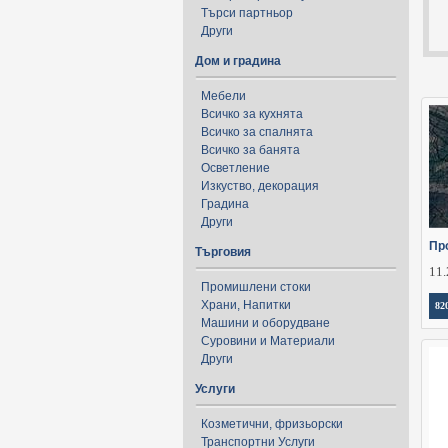
Търси партньор
Други
Дом и градина
Мебели
Всичко за кухнята
Всичко за спалнята
Всичко за банята
Осветление
Изкуство, декорация
Градина
Други
Пр
Търговия
11.
Промишлени стоки
Храни, Напитки
82
Машини и оборудване
Суровини и Материали
Други
Услуги
Козметични, фризьорски
Транспортни Услуги