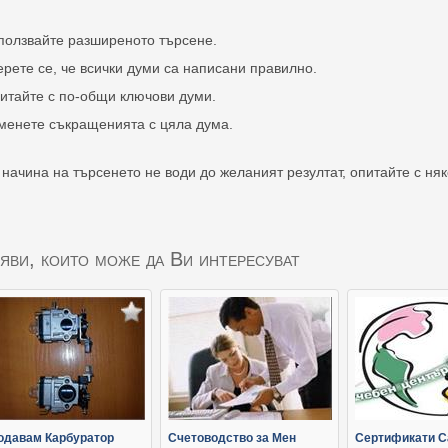
ползвайте разширеното търсене.
ерете се, че всички думи са написани правилно.
итайте с по-общи ключови думи.
менете съкращенията с цяла дума.
 начина на търсенето не води до желаният резултат, опитайте с ня
яви, които може да Ви интересуват
одавам Карбуратор
Счетоводство за Мен
Сертификати C