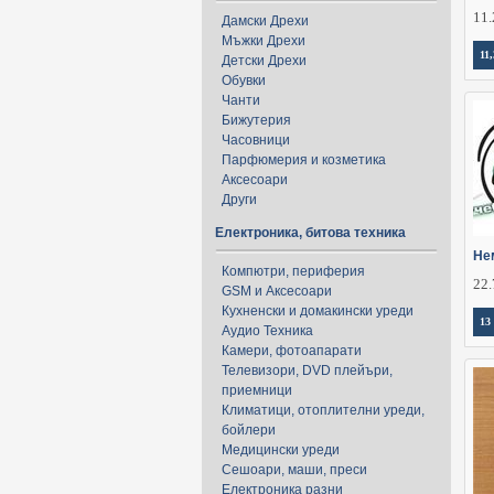
11.
Дамски Дрехи
Мъжки Дрехи
11,
Детски Дрехи
Обувки
Чанти
Бижутерия
Часовници
Парфюмерия и козметика
Аксесоари
Други
Електроника, битова техника
Не
Компютри, периферия
22.
GSM и Аксесоари
Кухненски и домакински уреди
13
Аудио Техника
Камери, фотоапарати
Телевизори, DVD плейъри,
приемници
Климатици, отоплителни уреди,
бойлери
Медицински уреди
Сешоари, маши, преси
Електроника разни