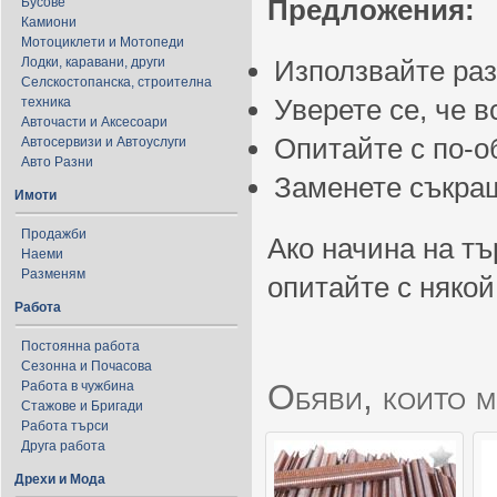
Предложения:
Бусове
Камиони
Мотоциклети и Мотопеди
Лодки, каравани, други
Използвайте ра
Селскостопанска, строителна
Уверете се, че 
техника
Авточасти и Аксесоари
Опитайте с по-
Автосервизи и Автоуслуги
Авто Разни
Заменете съкращ
Имоти
Продажби
Ако начина на тъ
Наеми
Разменям
опитайте с някой
Работа
Постоянна работа
Сезонна и Почасова
Обяви, които м
Работа в чужбина
Стажове и Бригади
Работа търси
Друга работа
Дрехи и Мода