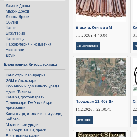
Дамски Дрехи
Мъжки Дрехи
Детски Дрехи
Обувки
Етикети, Клипси и М
Ко
Чанти
Бижутерия
8.7.2026 г. 4:46:00
8.
Часовници
Парфюмерия и козметика
По договаряне
,
Аксесоари
Други
Електроника, битова техника
Компютри, периферия
GSM и Аксесоари
Кухненски и домакински уреди
Аудио Техника
Камери, фотоапарати
Продавам 12, 008 Дк
Он
Телевизори, DVD плейъри,
приемници
11.2.2026 г. 22:30:43
22
Климатици, отоплителни уреди,
бойлери
3000 евро.
1
Медицински уреди
Сешоари, маши, преси
Електроника разни