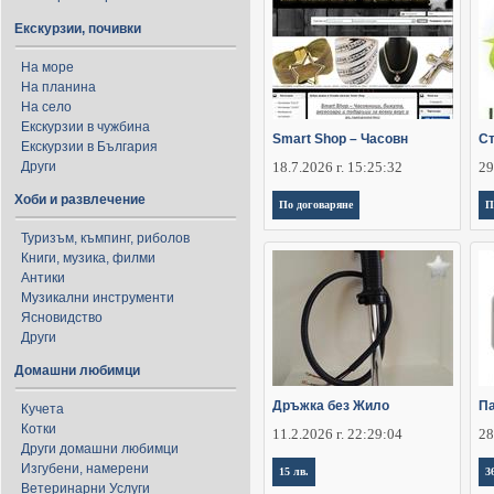
Екскурзии, почивки
На море
На планина
На село
Екскурзии в чужбина
Smart Shop – Часовн
Ст
Екскурзии в България
Други
18.7.2026 г. 15:25:32
29
Хоби и развлечение
По договаряне
П
Туризъм, къмпинг, риболов
Книги, музика, филми
Антики
Музикални инструменти
Ясновидство
Други
Домашни любимци
Дръжка без Жило
Па
Кучета
Котки
11.2.2026 г. 22:29:04
28
Други домашни любимци
Изгубени, намерени
15 лв.
3
Ветеринарни Услуги