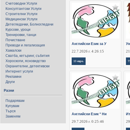
Счетоводни Услуги
Консултантски Услуги
Строителни Услуги
Медицински Услуги
Детегледачки, Болногледачи
Курсове, уроци
Тренировки, танци
Почистване
Английски Език за У
Ун
Преводи и легализация
Хамалски
22.7.2026 г. 4:26:15
21
Сватба, кетъринг, събития
Хороскопи, ясновидство
13 евро.
7
Охранителни, детективски
Интернет услуги
Рекламни
Други
Разни
Подарявам
Купувам
Търся
Английски Език * Ни
Ит
Заменям
29.7.2026 г. 0:25:46
29