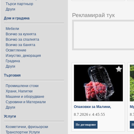
Търси партньор
Други
Рекламирай тук
Дом и градина
Мебели
Всичко за кухнята
Всичко за спалнята
Всичко за банята
Осветление
Изкуство, декорация
Градина
Други
Търговия
Промишлени стоки
Храни, Напитки
Машини и оборудване
Суровини и Материали
Опаковки за Малини,
Мр
Други
8.7.2026 г. 4:45:55
8.
Услуги
По договаряне
П
Козметични, фризьорски
Транспортни Услуги