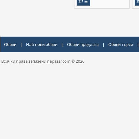
217 лв.
2
Обяви
|
Най-нови обяви
|
Обяви предлага
|
Обяви търси
|
Всички права запазени napazar.com © 2026