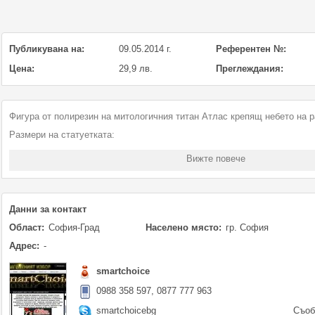
Публикувана на:
09.05.2014 г.
Референтен №:
Цена:
29,9 лв.
Преглеждания:
Фигура от полирезин на митологичния титан Атлас крепящ небето на р
Размери на статуетката:
Височина – 30 см.
Вижте повече
Широчина – 11 см.
Диаметър на основата – 10.5 см.
Символ на сила, успешност и непоколебима увереност, титанът Атлас
Данни за контакт
непоколебима воля и сила, готовност за поемане на отговорности. Сим
Област:
София-Град
Населено място:
гр. София
боят да поемат тежестта от живота на плещите си и да я носят до поб
Адрес:
-
Статуетката може да бъде както интересен и стилен аксесоар в дома 
smartchoice
чудесен подарък.
0988 358 597, 0877 777 963
Такъв подарък може да характеризира човека или отделни негови каче
smartchoicebg
Съоб