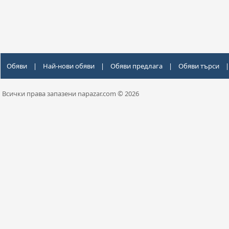
Обяви
|
Най-нови обяви
|
Обяви предлага
|
Обяви търси
|
Всички права запазени napazar.com © 2026