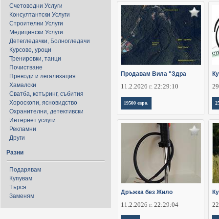
Счетоводни Услуги
Консултантски Услуги
Строителни Услуги
Медицински Услуги
Детегледачки, Болногледачи
Курсове, уроци
Тренировки, танци
Почистване
Продавам Вила "Здра
Ку
Преводи и легализация
Хамалски
11.2.2026 г. 22:29:10
29
Сватба, кетъринг, събития
Хороскопи, ясновидство
19500 евро.
2
Охранителни, детективски
Интернет услуги
Рекламни
Други
Разни
Подарявам
Купувам
Търся
Дръжка без Жило
Ку
Заменям
11.2.2026 г. 22:29:04
22