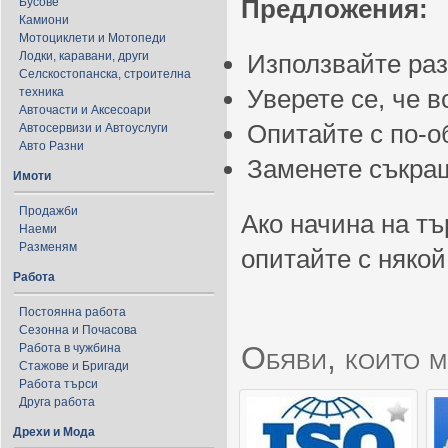
Предложения:
Бусове
Камиони
Мотоциклети и Мотопеди
Лодки, каравани, други
Използвайте ра
Селскостопанска, строителна
Уверете се, че 
техника
Авточасти и Аксесоари
Опитайте с по-
Автосервизи и Автоуслуги
Авто Разни
Заменете съкращ
Имоти
Продажби
Ако начина на тъ
Наеми
Разменям
опитайте с някой
Работа
Постоянна работа
Сезонна и Почасова
Обяви, които м
Работа в чужбина
Стажове и Бригади
Работа търси
Друга работа
Дрехи и Мода