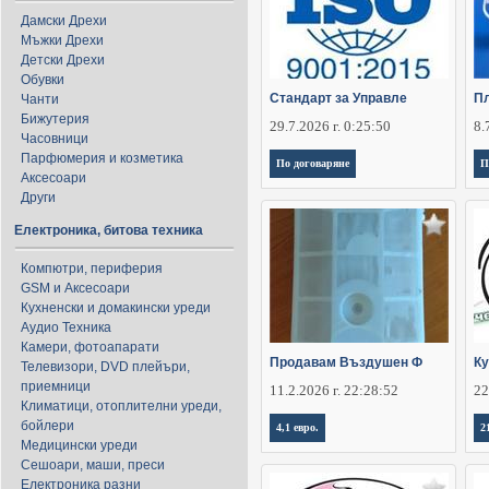
Дамски Дрехи
Мъжки Дрехи
Детски Дрехи
Обувки
Стандарт за Управле
Пл
Чанти
Бижутерия
29.7.2026 г. 0:25:50
8.
Часовници
Парфюмерия и козметика
По договаряне
П
Аксесоари
Други
Електроника, битова техника
Компютри, периферия
GSM и Аксесоари
Кухненски и домакински уреди
Аудио Техника
Камери, фотоапарати
Продавам Въздушен Ф
Ку
Телевизори, DVD плейъри,
приемници
11.2.2026 г. 22:28:52
22
Климатици, отоплителни уреди,
бойлери
4,1 евро.
2
Медицински уреди
Сешоари, маши, преси
Електроника разни