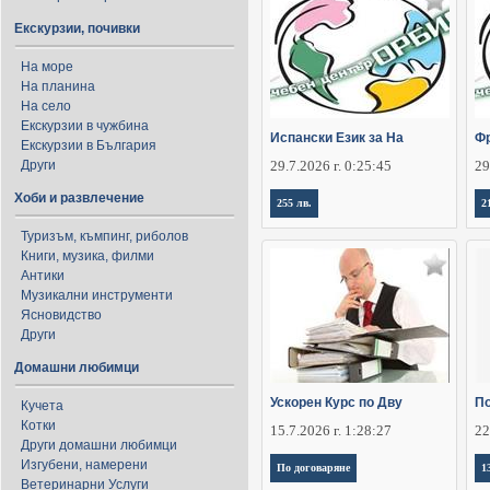
Екскурзии, почивки
На море
На планина
На село
Екскурзии в чужбина
Испански Език за На
Фр
Екскурзии в България
Други
29.7.2026 г. 0:25:45
29
Хоби и развлечение
255 лв.
2
Туризъм, къмпинг, риболов
Книги, музика, филми
Антики
Музикални инструменти
Ясновидство
Други
Домашни любимци
Ускорен Курс по Дву
По
Кучета
Котки
15.7.2026 г. 1:28:27
22
Други домашни любимци
Изгубени, намерени
По договаряне
1
Ветеринарни Услуги