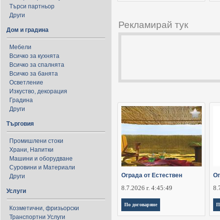
Търси партньор
Други
Рекламирай тук
Дом и градина
Мебели
Всичко за кухнята
Всичко за спалнята
Всичко за банята
Осветление
Изкуство, декорация
Градина
Други
Търговия
Промишлени стоки
Храни, Напитки
Машини и оборудване
Суровини и Материали
Ограда от Естествен
О
Други
8.7.2026 г. 4:45:49
8.
Услуги
По договаряне
П
Козметични, фризьорски
Транспортни Услуги