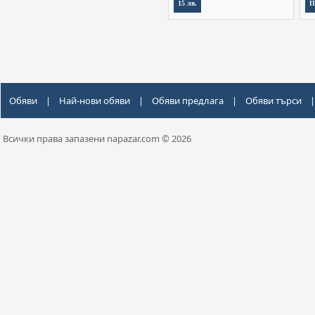
15 лв.
П
Обяви
|
Най-нови обяви
|
Обяви предлага
|
Обяви търси
|
Всички права запазени napazar.com © 2026