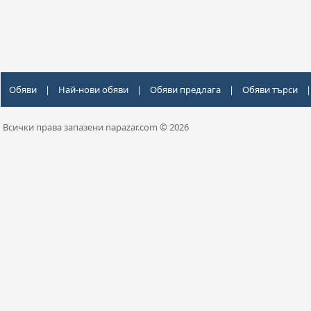
Обяви
|
Най-нови обяви
|
Обяви предлага
|
Обяви търси
|
Всички права запазени napazar.com © 2026