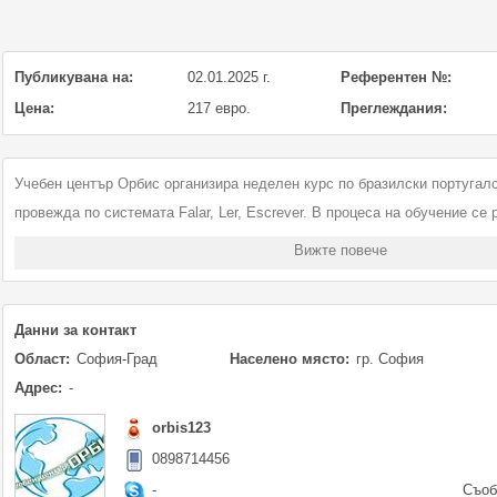
Публикувана на:
02.01.2025 г.
Референтен №:
Цена:
217 евро.
Преглеждания:
Учебен център Орбис организира неделен курс по бразилски португалс
провежда по системата Falar, Ler, Escrever. В процеса на обучение се 
умения – четене, писане, слушане, говорене. Продължителност 50 ча
Вижте повече
(неделя) от 10.00 до 13.00 часа. Цена 425 лв.(217,30 EUR)
Начало:27.09.2026г.
Обучението се води от квалифицирани преподаватели с опит.
Данни за контакт
Предлагаме също и индивидуално обучение.
Област:
София-Град
Населено място:
гр. София
Адрес:
-
Допълнителна информация и записване:
orbis123
Учебен център "Орбис"
0898714456
-
Съоб