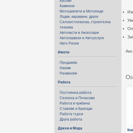
Бусове
Камиони
Мотоциклети и Мотопеди
Из
Лодки, каравани, други
Ув
Селскостопанска, строителна
техника
Оп
Авточасти и Аксесоари
За
Автосервизи и Автоуслуги
Авто Разни
Ако
Имоти
Продажби
Наеми
Разменям
Об
Работа
Постоянна работа
Сезонна и Почасова
Работа в чужбина
Стажове и Бригади
Работа търси
Друга работа
Дрехи и Мода
Ко