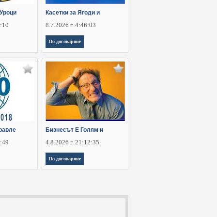
Уроци
Касетки за Ягоди и
6:10
8.7.2026 г. 4:46:03
По договаряне
равле
Бизнесът Е Голям и
5:49
4.8.2026 г. 21:12:35
По договаряне