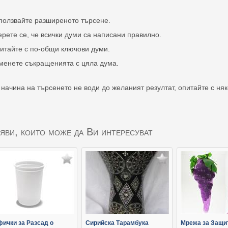
ползвайте разширеното търсене.
ерете се, че всички думи са написани правилно.
итайте с по-общи ключови думи.
менете съкращенията с цяла дума.
 начина на търсенето не води до желаният резултат, опитайте с ня
яви, които може да Ви интересуват
фички за Разсад о
Сирийска Тарамбука
Мрежа за Защи