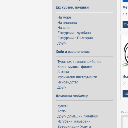
Екскурзии, почивки
Ме
8.7
На море
На планина
По
На село
Екскурзии в чужбина
Екскурзии в България
Други
Хоби и развлечение
Туризъм, къмпинг, риболов
Книги, музика, филми
Антики
Исп
Музикални инструменти
Ясновидство
29.
Други
11
Домашни любимци
Кучета
Котки
Рекл
Други домашни любимци
Изгубени, намерени
Ветеринарни Услуги