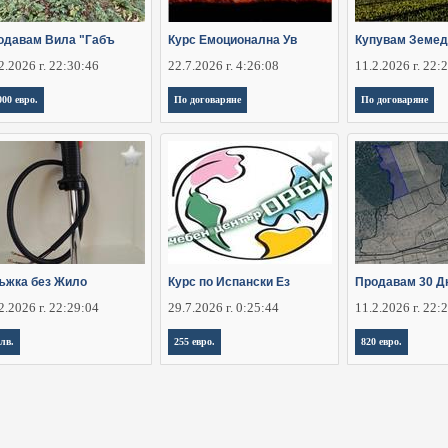
одавам Вила "Габъ
Курс Емоционална Ув
Купувам Земед
2.2026 г. 22:30:46
22.7.2026 г. 4:26:08
11.2.2026 г. 22:
000 евро.
По договаряне
По договаряне
ъжка без Жило
Курс по Испански Ез
Продавам 30 Д
2.2026 г. 22:29:04
29.7.2026 г. 0:25:44
11.2.2026 г. 22:
 лв.
255 евро.
820 евро.