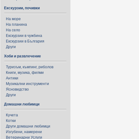
Екскурзии, почивки
На море
На планина
На село
Екскурзии в чужбина
Екскурзии в България
Други
Хоби и развлечение
Туризъм, къмпинг, риболов
Книги, музика, филми
Антики
Музикални инструменти
Ясновидство
Други
Домашни любимци
Кучета
Котки
Други домашни любимци
Изгубени, намерени
Ветеринарни Услуги