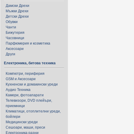
Дамски Дрехи
Мъжки Дрехи
Детски Дрехи
Обувки
Чанти
Бижутерия
Часовници
Парфюмерия и козметика
Аксесоари
Други
Електроника, битова техника
Компютри, периферия
GSM и Аксесоари
Кухненски и домакински уреди
Аудио Техника
Камери, фотоапарати
Телевизори, DVD плейъри,
приемници
Климатици, отоплителни уреди,
бойлери
Медицински уреди
Сешоари, маши, преси
Електроника разни