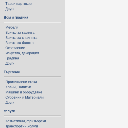
Търси партньор
Други
Дом и градина
Мебели
Всичко за кухнята
Всичко за спалнята
Всичко за банята
Осветление
Изкуство, декорация
Градина
Други
Търговия
Промишлени стоки
Храни, Напитки
Машини и оборудване
Суровини и Материали
Други
Услуги
Козметични, фризьорски
Транспортни Услуги