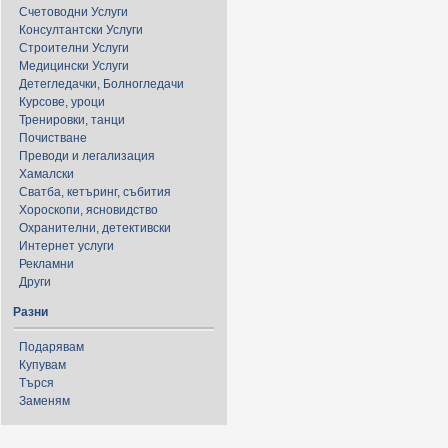
Счетоводни Услуги
Консултантски Услуги
Строителни Услуги
Медицински Услуги
Детегледачки, Болногледачи
Курсове, уроци
Тренировки, танци
Почистване
Преводи и легализация
Хамалски
Сватба, кетъринг, събития
Хороскопи, ясновидство
Охранителни, детективски
Интернет услуги
Рекламни
Други
Разни
Подарявам
Купувам
Търся
Заменям