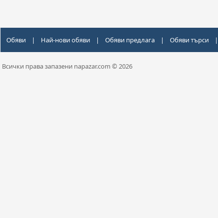
Обяви
|
Най-нови обяви
|
Обяви предлага
|
Обяви търси
|
Всички права запазени napazar.com © 2026