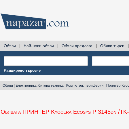
Обяви
|
Най-нови обяви
|
Обяви предлага
|
Обяви търси
|
Разширено търсене
Обяви
|
Електроника, битова техника
|
Компютри, периферия
|
Принтер Kyoc
Обявата ПРИНТЕР Kyocera Ecosys P 3145dn /TK-3