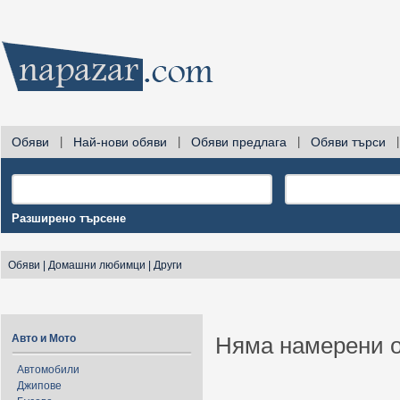
Обяви
|
Най-нови обяви
|
Обяви предлага
|
Обяви търси
|
Разширено търсене
Обяви
|
Домашни любимци
|
Други
Авто и Мото
Няма намерени о
Автомобили
Джипове