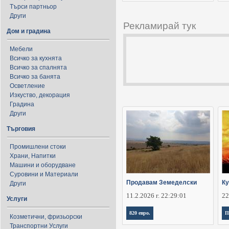
Търси партньор
Други
Рекламирай тук
Дом и градина
Мебели
Всичко за кухнята
Всичко за спалнята
Всичко за банята
Осветление
Изкуство, декорация
Градина
Други
Търговия
Промишлени стоки
Храни, Напитки
Машини и оборудване
Суровини и Материали
Продавам Земеделски
Ку
Други
11.2.2026 г. 22:29:01
22
Услуги
820 евро.
П
Козметични, фризьорски
Транспортни Услуги