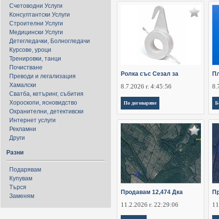
Счетоводни Услуги
Консултантски Услуги
Строителни Услуги
Медицински Услуги
Детегледачки, Болногледачи
Курсове, уроци
Тренировки, танци
Почистване
Ролка със Сезал за
Пл
Преводи и легализация
Хамалски
8.7.2026 г. 4:45:56
8.
Сватба, кетъринг, събития
Хороскопи, ясновидство
По договаряне
Б
Охранителни, детективски
Интернет услуги
Рекламни
Други
Разни
Подарявам
Купувам
Търся
Продавам 12,474 Дка
Пр
Заменям
11.2.2026 г. 22:29:06
11