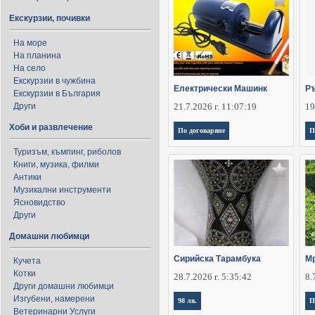
Екскурзии, почивки
На море
На планина
На село
Екскурзии в чужбина
Електрически Машинк
Ръ
Екскурзии в България
Други
21.7.2026 г. 11:07:19
19
Хоби и развлечение
По договаряне
П
Туризъм, къмпинг, риболов
Книги, музика, филми
Антики
Музикални инструменти
Ясновидство
Други
Домашни любимци
Сирийска Тарамбука
Мр
Кучета
Котки
28.7.2026 г. 5:35:42
8.
Други домашни любимци
Изгубени, намерени
98 лв.
П
Ветеринарни Услуги