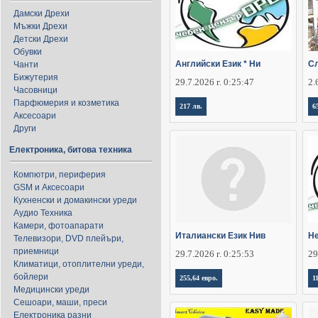
Дамски Дрехи
Мъжки Дрехи
Детски Дрехи
Обувки
Английски Език * Ни
Сл
Чанти
Бижутерия
29.7.2026 г. 0:25:47
2.
Часовници
Парфюмерия и козметика
217 лв.
6
Аксесоари
Други
Електроника, битова техника
Компютри, периферия
GSM и Аксесоари
Кухненски и домакински уреди
Аудио Техника
Камери, фотоапарати
Италиански Език Нив
Не
Телевизори, DVD плейъри,
приемници
29.7.2026 г. 0:25:53
29
Климатици, отоплителни уреди,
бойлери
255,64 евро.
1
Медицински уреди
Сешоари, маши, преси
Електроника разни