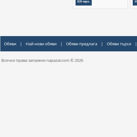
820 евро.
1
Обяви
|
Най-нови обяви
|
Обяви предлага
|
Обяви търси
|
Всички права запазени napazar.com © 2026