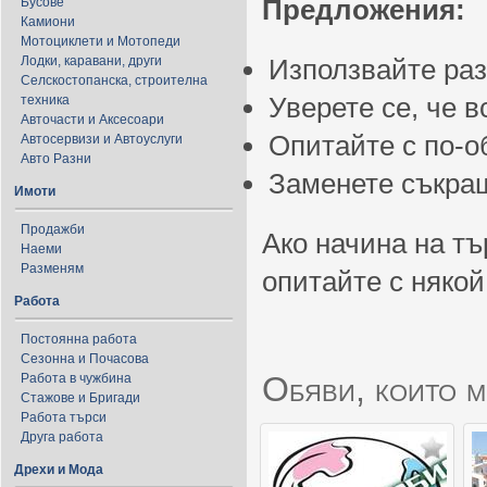
Предложения:
Бусове
Камиони
Мотоциклети и Мотопеди
Лодки, каравани, други
Използвайте ра
Селскостопанска, строителна
Уверете се, че 
техника
Авточасти и Аксесоари
Опитайте с по-
Автосервизи и Автоуслуги
Авто Разни
Заменете съкращ
Имоти
Продажби
Ако начина на тъ
Наеми
Разменям
опитайте с някой
Работа
Постоянна работа
Сезонна и Почасова
Обяви, които м
Работа в чужбина
Стажове и Бригади
Работа търси
Друга работа
Дрехи и Мода