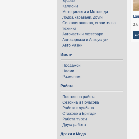
Бусове
Камиони
Мотоциклети и Мотопеди
Ци
Лодки, каравани, други
Селскостопанска, строителна
2.6
техника
Авточасти и Аксесоари
4 
Автосервизи и Автоуслуги
Авто Разни
Имоти
Продажби
Наеми
Разменям
Работа
Постоянна работа
Сезонна и Почасова
Работа в чужбина
Стажове и Бригади
Работа търси
Друга работа
Дрехи и Мода