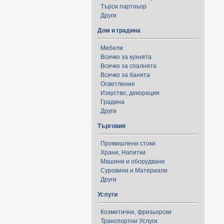
Търси партньор
Други
Дом и градина
Мебели
Всичко за кухнята
Всичко за спалнята
Всичко за банята
Осветление
Изкуство, декорация
Градина
Други
Търговия
Промишлени стоки
Храни, Напитки
Машини и оборудване
Суровини и Материали
Други
Услуги
Козметични, фризьорски
Транспортни Услуги