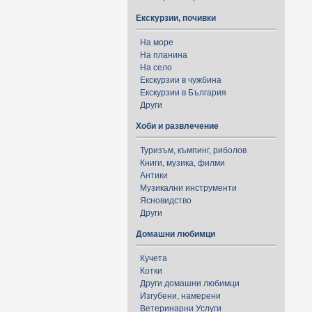
Екскурзии, почивки
На море
На планина
На село
Екскурзии в чужбина
Екскурзии в България
Други
Хоби и развлечение
Туризъм, къмпинг, риболов
Книги, музика, филми
Антики
Музикални инструменти
Ясновидство
Други
Домашни любимци
Кучета
Котки
Други домашни любимци
Изгубени, намерени
Ветеринарни Услуги