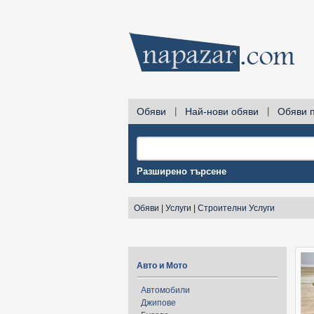
Обяви
|
Най-нови обяви
|
Обяви 
Разширено търсене
Обяви
|
Услуги
|
Строителни Услуги
Авто и Мото
Автомобили
Джипове