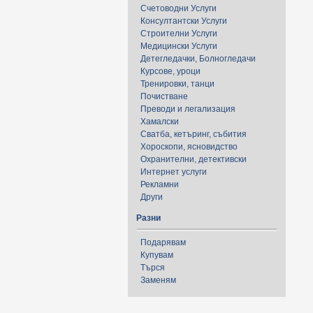
Счетоводни Услуги
Консултантски Услуги
Строителни Услуги
Медицински Услуги
Детегледачки, Болногледачи
Курсове, уроци
Тренировки, танци
Почистване
Преводи и легализация
Хамалски
Сватба, кетъринг, събития
Хороскопи, ясновидство
Охранителни, детективски
Интернет услуги
Рекламни
Други
Разни
Подарявам
Купувам
Търся
Заменям