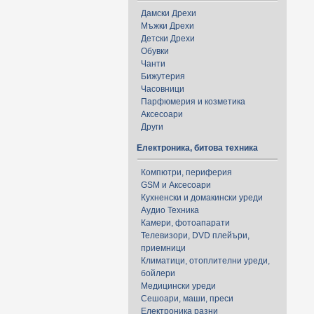
Дамски Дрехи
Мъжки Дрехи
Детски Дрехи
Обувки
Чанти
Бижутерия
Часовници
Парфюмерия и козметика
Аксесоари
Други
Електроника, битова техника
Компютри, периферия
GSM и Аксесоари
Кухненски и домакински уреди
Аудио Техника
Камери, фотоапарати
Телевизори, DVD плейъри,
приемници
Климатици, отоплителни уреди,
бойлери
Медицински уреди
Сешоари, маши, преси
Електроника разни