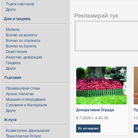
Търси партньор
Други
Рекламирай тук
Дом и градина
Мебели
Всичко за кухнята
Всичко за спалнята
Всичко за банята
Осветление
Изкуство, декорация
Градина
Други
Търговия
Промишлени стоки
Храни, Напитки
Машини и оборудване
Суровини и Материали
Декоративни Огради
П
Други
8.7.2026 г. 4:45:59
11
Услуги
По договаряне
8
Козметични, фризьорски
Транспортни Услуги