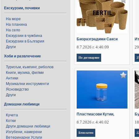
Екскурзии, почивки
На море
На планина
На село
Екскурзии в чужбина
Биоразградими Сакси
Ит
Екскурзии в България
Други
8.7.2026 г. 4:46:09
29
Хоби и развлечение
По договаряне
2
Туризъм, къмпинг, риболов
Книги, музика, филми
Антики
Музикални инструменти
Ясновидство
Други
Домашни любимци
Пластмасови Кутии,
Бу
Кучета
Котки
8.7.2026 г. 4:46:02
18
Други домашни любимци
Изгубени, намерени
Безплатно
2
Ветеринарни Услуги