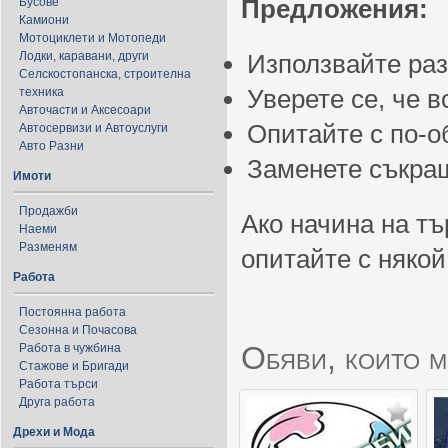
Предложения:
Бусове
Камиони
Мотоциклети и Мотопеди
Лодки, каравани, други
Използвайте ра
Селскостопанска, строителна
Уверете се, че 
техника
Авточасти и Аксесоари
Опитайте с по-
Автосервизи и Автоуслуги
Авто Разни
Заменете съкращ
Имоти
Продажби
Ако начина на тъ
Наеми
Разменям
опитайте с някой
Работа
Постоянна работа
Сезонна и Почасова
Обяви, които м
Работа в чужбина
Стажове и Бригади
Работа търси
Друга работа
Дрехи и Мода