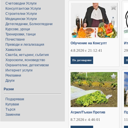
Счетоводни Услуги
Консултантски Услуги
Строителни Услуги
Медицински Услуги
Детегледачки, Болногледачи
Курсове, уроци
Тренировки, танци
Почистване
Обучение на Консулт
Ит
Преводи и легализация
Хамалски
4.8.2026 г. 21:12:41
29
Сватба, кетъринг, събития
Хороскопи, ясновидство
По договаряне
1
Охранителни, детективски
Интернет услуги
Рекламни
Други
Разни
Подарявам
Купувам
Търся
Агрил/Тъкан Против
П
Заменям
8.7.2026 г. 4:46:01
11