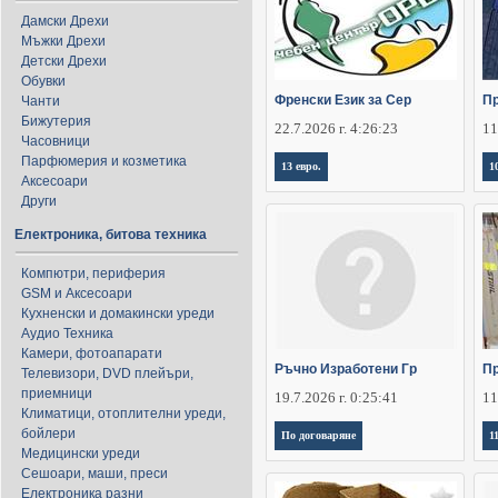
Дамски Дрехи
Мъжки Дрехи
Детски Дрехи
Обувки
Френски Език за Сер
Пр
Чанти
Бижутерия
22.7.2026 г. 4:26:23
11
Часовници
Парфюмерия и козметика
13 евро.
1
Аксесоари
Други
Електроника, битова техника
Компютри, периферия
GSM и Аксесоари
Кухненски и домакински уреди
Аудио Техника
Камери, фотоапарати
Ръчно Изработени Гр
Пр
Телевизори, DVD плейъри,
приемници
19.7.2026 г. 0:25:41
11
Климатици, отоплителни уреди,
бойлери
По договаряне
1
Медицински уреди
Сешоари, маши, преси
Електроника разни