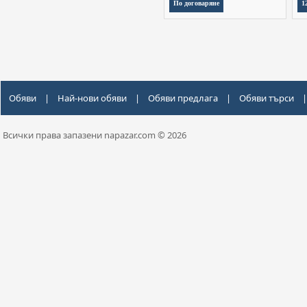
По договаряне
1
Обяви
|
Най-нови обяви
|
Обяви предлага
|
Обяви търси
|
Всички права запазени napazar.com © 2026