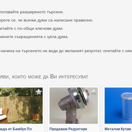
ползвайте разширеното търсене.
ерете се, че всички думи са написани правилно.
итайте с по-общи ключови думи.
менете съкращенията с цяла дума.
 начина на търсенето не води до желаният резултат, опитайте с ня
яви, които може да Ви интересуват
рада от Бамбук Пл
Продавам Редуктори
Метални Кутии 