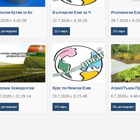
тални Кутии за Ко
Български Език за Ч
Италиански Ези
.2026 г. 4:45:58
22.7.2026 г. 4:26:20
29.7.2026 г. 0:2
 договаряне
25,5 евро.
255 евро.
пувам Земеделски
Курс по Немски Език
Агрил/Тъкан П
2.2026 г. 22:29:14
29.7.2026 г. 0:25:48
8.7.2026 г. 4:46
 договаряне
255 евро.
По договаряне