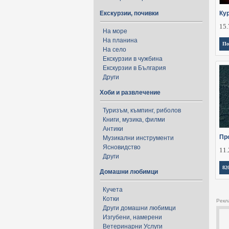
Екскурзии, почивки
Ку
15.
На море
На планина
По
На село
Екскурзии в чужбина
Екскурзии в България
Други
Хоби и развлечение
Туризъм, къмпинг, риболов
Книги, музика, филми
Антики
Пр
Музикални инструменти
Ясновидство
11.
Други
82
Домашни любимци
Кучета
Котки
Рекл
Други домашни любимци
Изгубени, намерени
Ветеринарни Услуги