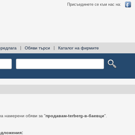
Присъединете се към нас на:
предлага
|
Обяви търси
|
Каталог на фирмите
а намерени обяви за "
продавам-terberg-в-баевци
".
едложения: