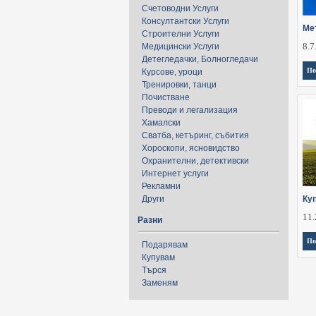
Счетоводни Услуги
Консултантски Услуги
Ме
Строителни Услуги
8.7
Медицински Услуги
Детегледачки, Болногледачи
По
Курсове, уроци
Тренировки, танци
Почистване
Преводи и легализация
Хамалски
Сватба, кетъринг, събития
Хороскопи, ясновидство
Охранителни, детективски
Интернет услуги
Рекламни
Други
Ку
11.
Разни
По
Подарявам
Купувам
Търся
Заменям