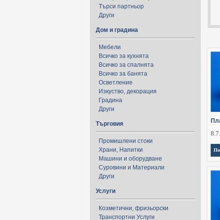
Търси партньор
Други
Дом и градина
Мебели
Всичко за кухнята
Всичко за спалнята
Всичко за банята
Осветление
Изкуство, декорация
Градина
Други
Пл
Търговия
8.7
Промишлени стоки
Храни, Напитки
По
Машини и оборудване
Суровини и Материали
Други
Услуги
Козметични, фризьорски
Транспортни Услуги