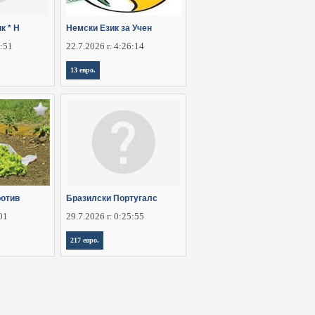
к * Н
Немски Език за Учен
5:51
22.7.2026 г. 4:26:14
13 евро.
ротив
Бразилски Португалс
:01
29.7.2026 г. 0:25:55
217 евро.