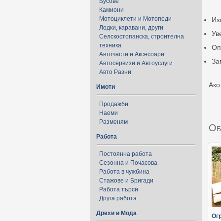
Бусове
Камиони
Мотоциклети и Мотопеди
Из
Лодки, каравани, други
Ув
Селскостопанска, строителна
техника
Оп
Авточасти и Аксесоари
За
Автосервизи и Автоуслуги
Авто Разни
Ако
Имоти
Продажби
Наеми
Разменям
Об
Работа
Постоянна работа
Сезонна и Почасова
Работа в чужбина
Стажове и Бригади
Работа търси
Друга работа
Дрехи и Мода
Ог