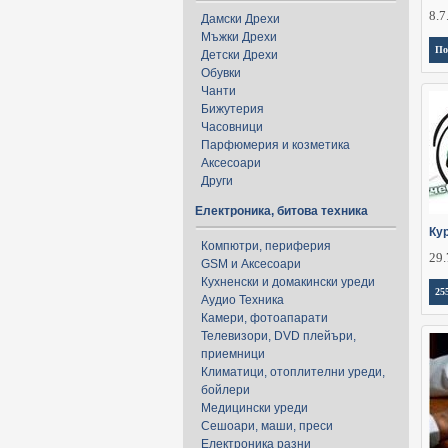
8.7
Дамски Дрехи
Мъжки Дрехи
По
Детски Дрехи
Обувки
Чанти
Бижутерия
Часовници
Парфюмерия и козметика
Аксесоари
Други
Електроника, битова техника
Ку
Компютри, периферия
29.
GSM и Аксесоари
Кухненски и домакински уреди
25
Аудио Техника
Камери, фотоапарати
Телевизори, DVD плейъри,
приемници
Климатици, отоплителни уреди,
бойлери
Медицински уреди
Сешоари, маши, преси
Електроника разни