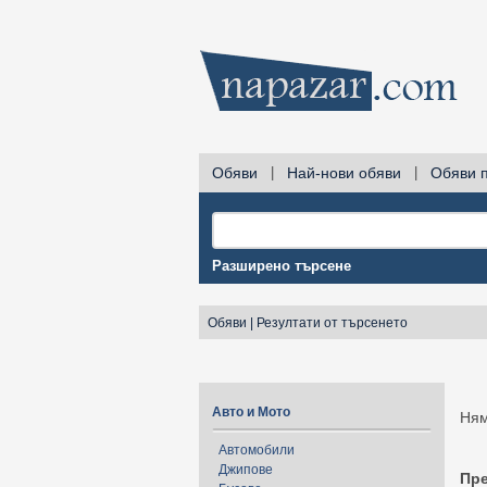
Обяви
|
Най-нови обяви
|
Обяви 
Разширено търсене
Обяви
|
Резултати от търсенето
Авто и Мото
Ням
Автомобили
Джипове
Пр