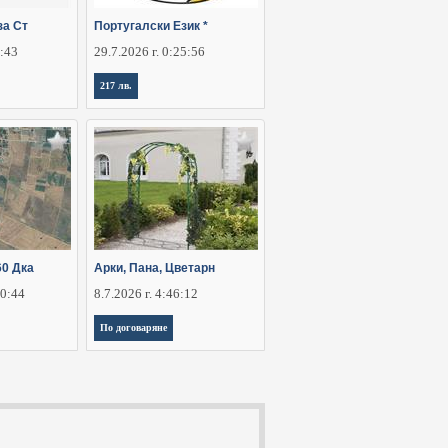
за Ст
Португалски Език *
2:43
29.7.2026 г. 0:25:56
217 лв.
60 Дка
Арки, Пана, Цветарн
30:44
8.7.2026 г. 4:46:12
По договаряне