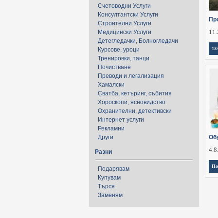
Счетоводни Услуги
Консултантски Услуги
Пр
Строителни Услуги
11.
Медицински Услуги
Детегледачки, Болногледачи
13
Курсове, уроци
Тренировки, танци
Почистване
Преводи и легализация
Хамалски
Сватба, кетъринг, събития
Хороскопи, ясновидство
Охранителни, детективски
Интернет услуги
Рекламни
Други
Об
4.8
Разни
По
Подарявам
Купувам
Търся
Заменям