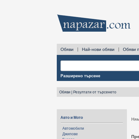
Обяви
|
Най-нови обяви
|
Обяви 
Разширено търсене
Обяви
|
Резултати от търсенето
Авто и Мото
Ням
Автомобили
Джипове
Пр