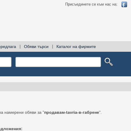
Присъединете се към нас на:
предлага
|
Обяви търси
|
Каталог на фирмите
а намерени обяви за "
продавам-tavria-в-габрене
".
едложения: