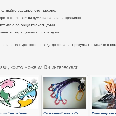
ползвайте разширеното търсене.
ерете се, че всички думи са написани правилно.
итайте с по-общи ключови думи.
менете съкращенията с цяла дума.
 начина на търсенето не води до желаният резултат, опитайте с ня
яви, които може да Ви интересуват
мски Език за Учен
Стоманени Въжета-Са
Счетоводство 