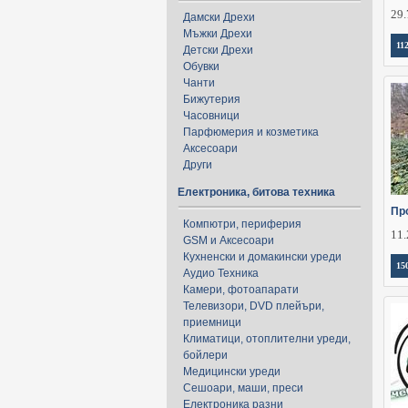
29.
Дамски Дрехи
Мъжки Дрехи
11
Детски Дрехи
Обувки
Чанти
Бижутерия
Часовници
Парфюмерия и козметика
Аксесоари
Други
Електроника, битова техника
Пр
Компютри, периферия
11.
GSM и Аксесоари
Кухненски и домакински уреди
15
Аудио Техника
Камери, фотоапарати
Телевизори, DVD плейъри,
приемници
Климатици, отоплителни уреди,
бойлери
Медицински уреди
Сешоари, маши, преси
Електроника разни