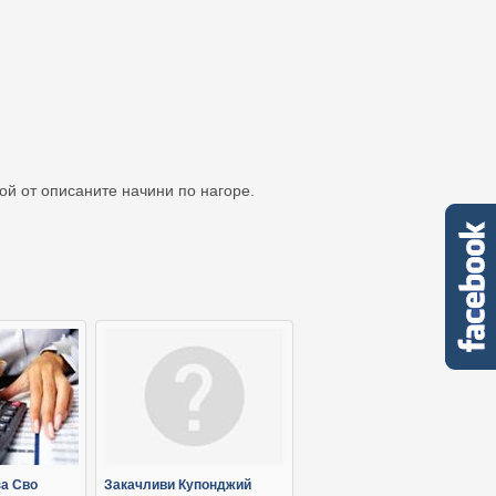
кой от описаните начини по нагоре.
за Сво
Закачливи Купонджий