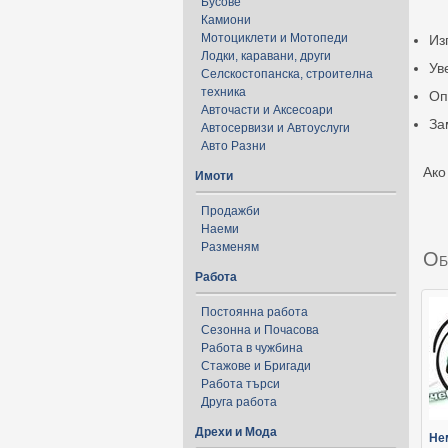
Бусове
Камиони
Мотоциклети и Мотопеди
Из
Лодки, каравани, други
Ув
Селскостопанска, строителна
техника
Оп
Авточасти и Аксесоари
За
Автосервизи и Автоуслуги
Авто Разни
Ако
Имоти
Продажби
Наеми
Разменям
Об
Работа
Постоянна работа
Сезонна и Почасова
Работа в чужбина
Стажове и Бригади
Работа търси
Друга работа
Дрехи и Мода
Не