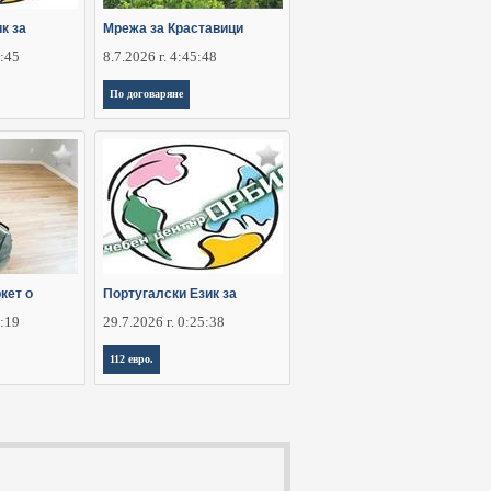
к за
Мрежа за Краставици
2:45
8.7.2026 г. 4:45:48
По договаряне
кет о
Португалски Език за
1:19
29.7.2026 г. 0:25:38
112 евро.