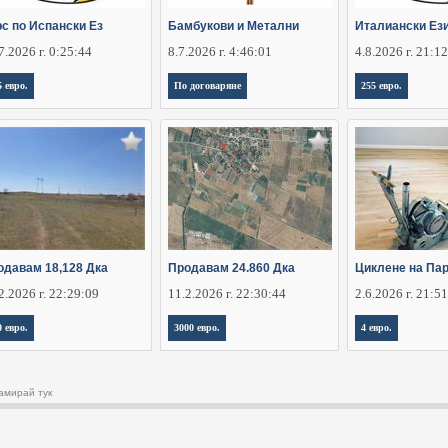
рс по Испански Ез
Бамбукови и Метални
Италиански Ези
7.2026 г. 0:25:44
8.7.2026 г. 4:46:01
4.8.2026 г. 21:1
5 евро.
По договаряне
255 евро.
одавам 18,128 Дка
Продавам 24.860 Дка
Циклене на Пар
2.2026 г. 22:29:09
11.2.2026 г. 22:30:44
2.6.2026 г. 21:5
0 евро.
3000 евро.
4 евро.
амирай тук