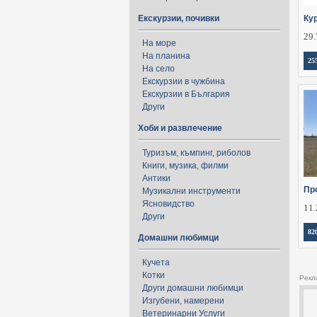
Екскурзии, почивки
Ку
29.
На море
На планина
25
На село
Екскурзии в чужбина
Екскурзии в България
Други
Хоби и развлечение
Туризъм, къмпинг, риболов
Книги, музика, филми
Антики
Пр
Музикални инструменти
Ясновидство
11.
Други
82
Домашни любимци
Кучета
Котки
Рекл
Други домашни любимци
Изгубени, намерени
Ветеринарни Услуги