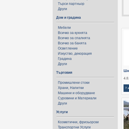
Търси партньор
Други
Дом и градина
Мебели
Всичко за кухнята
Всичко за спалнята
Всичко за банята
Осветление
Изкуство, декорация
Градина
Други
Шн
Търговия
4.8
Промишлени стоки
Храни, Напитки
7 
Машини и оборудване
Суровини и Материали
Други
Услуги
Козметични, фризьорски
Транспортни Услуги