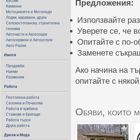
Предложения:
Бусове
Камиони
Мотоциклети и Мотопеди
Лодки, каравани, други
Използвайте ра
Селскостопанска, строителна
Уверете се, че 
техника
Авточасти и Аксесоари
Опитайте с по-
Автосервизи и Автоуслуги
Авто Разни
Заменете съкращ
Имоти
Продажби
Ако начина на тъ
Наеми
Разменям
опитайте с някой
Работа
Постоянна работа
Сезонна и Почасова
Обяви, които м
Работа в чужбина
Стажове и Бригади
Работа търси
Друга работа
Дрехи и Мода