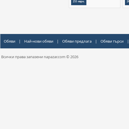
255 евро.
2
Обяви
|
Най-нови обяви
|
Обяви предлага
|
Обяви търси
|
Всички права запазени napazar.com © 2026