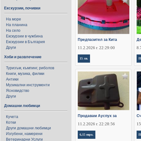
Екскурзии, почивки
На море
На планина
На село
Екскурзии в чужбина
Предпазител за Кита
Де
Екскурзии в България
Други
11.2.2026 г. 22:29:00
8.
Хоби и развлечение
15 лв.
П
Туризъм, къмпинг, риболов
Книги, музика, филми
Антики
Музикални инструменти
Ясновидство
Други
Домашни любимци
Продавам Ауспух за
Сч
Кучета
Котки
11.2.2026 г. 22:28:56
15
Други домашни любимци
Изгубени, намерени
6,15 евро.
П
Ветеринарни Услуги