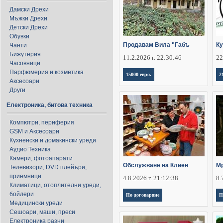
Дамски Дрехи
Мъжки Дрехи
Детски Дрехи
Обувки
Продавам Вила "Габъ
Ку
Чанти
Бижутерия
11.2.2026 г. 22:30:46
22
Часовници
Парфюмерия и козметика
15000 евро.
2
Аксесоари
Други
Електроника, битова техника
Компютри, периферия
GSM и Аксесоари
Кухненски и домакински уреди
Аудио Техника
Камери, фотоапарати
Обслужване на Клиен
Мр
Телевизори, DVD плейъри,
приемници
4.8.2026 г. 21:12:38
8.
Климатици, отоплителни уреди,
бойлери
По договаряне
П
Медицински уреди
Сешоари, маши, преси
Електроника разни