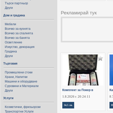
Търси партньор
Други
Рекламирай тук
Дом и градина
Мебели
Всичко за кухнята
Всичко за спалнята
Всичко за банята
Осветление
Изкуство, декорация
Градина
Други
Търговия
Промишлени стоки
Храни, Напитки
Машини и оборудване
Суровини и Материали
Комплект за Покер в
Ка
Други
1.8.2026 г. 20:24:11
8.
Услуги
34,5 лв.
П
Козметични, фризьорски
Транспортни Услуги