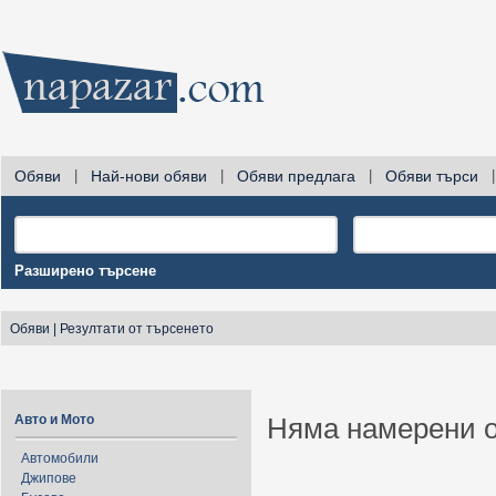
Обяви
|
Най-нови обяви
|
Обяви предлага
|
Обяви търси
|
Разширено търсене
Обяви
|
Резултати от търсенето
Авто и Мото
Няма намерени о
Автомобили
Джипове