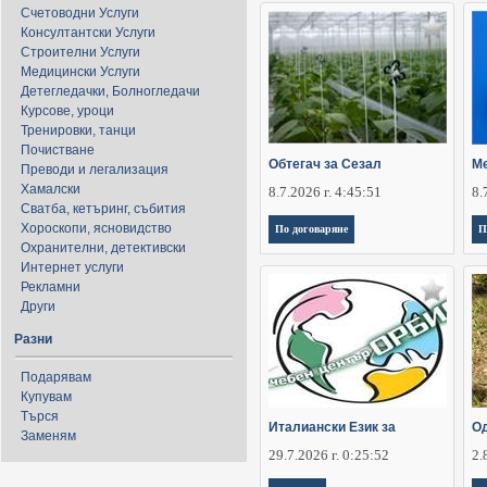
Счетоводни Услуги
Консултантски Услуги
Строителни Услуги
Медицински Услуги
Детегледачки, Болногледачи
Курсове, уроци
Тренировки, танци
Почистване
Обтегач за Сезал
Ме
Преводи и легализация
Хамалски
8.7.2026 г. 4:45:51
8.
Сватба, кетъринг, събития
Хороскопи, ясновидство
По договаряне
П
Охранителни, детективски
Интернет услуги
Рекламни
Други
Разни
Подарявам
Купувам
Търся
Италиански Език за
Од
Заменям
29.7.2026 г. 0:25:52
2.