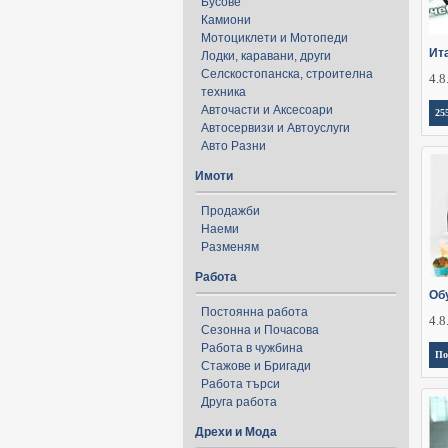
Бусове
Камиони
Мотоциклети и Мотопеди
Ит
Лодки, каравани, други
Селскостопанска, строителна
4.8
техника
Авточасти и Аксесоари
25
Автосервизи и Автоуслуги
Авто Разни
Имоти
Продажби
Наеми
Разменям
Работа
Об
Постоянна работа
4.8
Сезонна и Почасова
Работа в чужбина
По
Стажове и Бригади
Работа търси
Друга работа
Дрехи и Мода