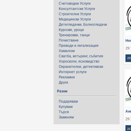
Счетоводни Услуги
Консултантски Услуги
Строителни Услуги
Медицински Услуги
Детегледачки, Болногледачи
Курсове, уроци
Тренировки, танци
Почистване
Не
Преводи и легализация
29.
Хамалски
Сватба, кетъринг, събития
25
Хороскопи, ясновидство
Охранителни, детективски
Интернет услуги
Рекламни
Други
Разни
Подарявам
Купувам
Анг
Търся
Заменям
29.
21