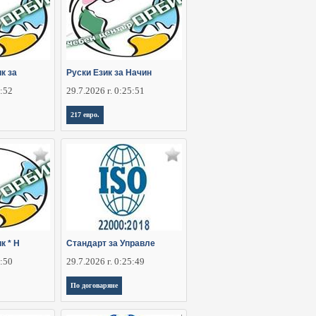
к за
Руски Език за Начин
5:52
29.7.2026 г. 0:25:51
217 евро.
к * Н
Стандарт за Управле
5:50
29.7.2026 г. 0:25:49
По договаряне