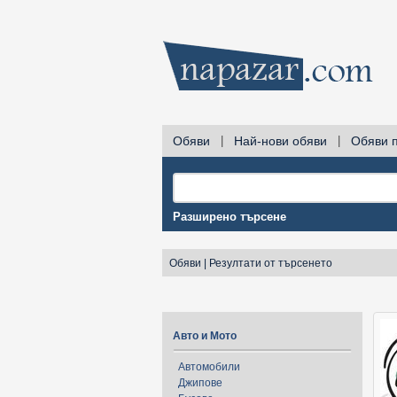
Обяви
|
Най-нови обяви
|
Обяви 
Разширено търсене
Обяви
|
Резултати от търсенето
Авто и Мото
Автомобили
Джипове