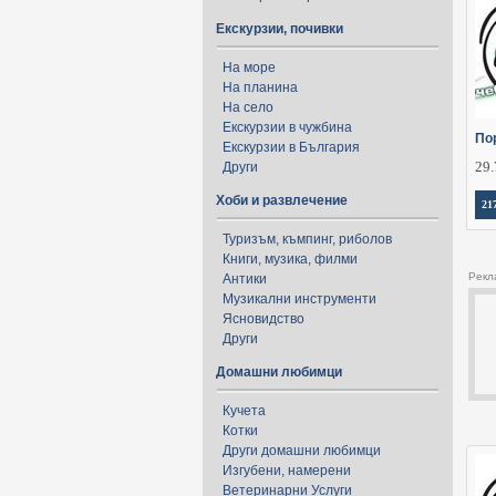
Екскурзии, почивки
На море
На планина
На село
Екскурзии в чужбина
Пор
Екскурзии в България
29.
Други
Хоби и развлечение
21
Туризъм, къмпинг, риболов
Книги, музика, филми
Рекл
Антики
Музикални инструменти
Ясновидство
Други
Домашни любимци
Кучета
Котки
Други домашни любимци
Изгубени, намерени
Ветеринарни Услуги