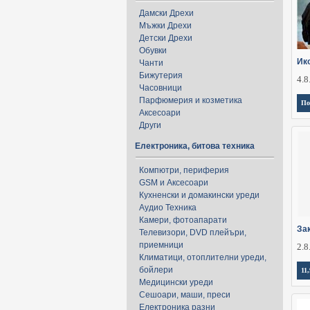
Дамски Дрехи
Мъжки Дрехи
Детски Дрехи
Обувки
Ик
Чанти
Бижутерия
4.8
Часовници
Парфюмерия и козметика
По
Аксесоари
Други
Електроника, битова техника
Компютри, периферия
GSM и Аксесоари
Кухненски и домакински уреди
Аудио Техника
Камери, фотоапарати
За
Телевизори, DVD плейъри,
приемници
2.8
Климатици, отоплителни уреди,
бойлери
11,
Медицински уреди
Сешоари, маши, преси
Електроника разни