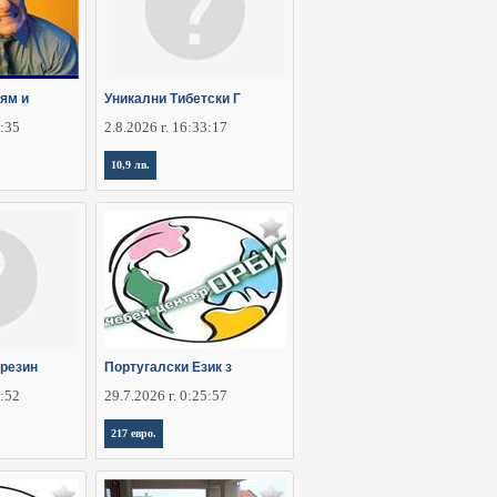
ям и
Уникални Тибетски Г
2:35
2.8.2026 г. 16:33:17
10,9 лв.
ирезин
Португалски Език з
0:52
29.7.2026 г. 0:25:57
217 евро.