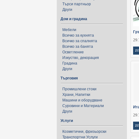
Търси партньор
Други
Дом и градина
Мебели
Гр
Всичко за кухнята
29.
Всичко за спалнята
Всичко за банята
25
Осветление
Изкуство, декорация
Градина
Други
Търговия
Промишлени стоки
Храни, Напитки
Машини и оборудване
Суровини и Материали
Ит
Други
29.
Услуги
25
Козметични, фризьорски
Транспортни Услуги