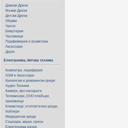
Дамски Дрехи
Мъжки Дрехи
Детски Дрехи
Обувки
Чанти
Бижутерия
Часовници
Парфюмерия и козметика
Аксесоари
Други
Електроника, битова техника
Компютри, периферия
GSM и Аксесоари
Кухненски и домакински уреди
Аудио Техника
Камери, фотоапарати
Телевизори, DVD плейъри,
приемници
Климатици, отоплителни уреди,
бойлери
Медицински уреди
Сешоари, маши, преси
Електроника разни