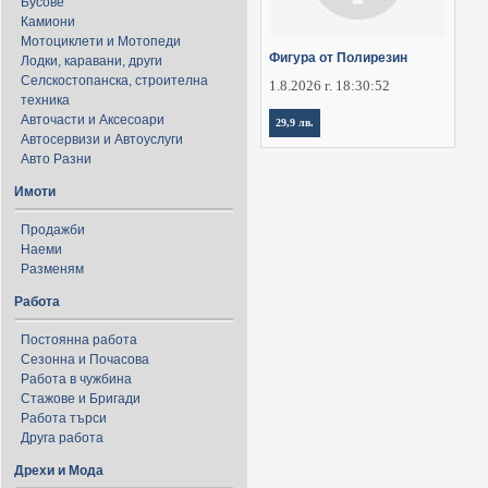
Бусове
Камиони
Мотоциклети и Мотопеди
Фигура от Полирезин
Лодки, каравани, други
Селскостопанска, строителна
1.8.2026 г. 18:30:52
техника
Авточасти и Аксесоари
29,9 лв.
Автосервизи и Автоуслуги
Авто Разни
Имоти
Продажби
Наеми
Разменям
Работа
Постоянна работа
Сезонна и Почасова
Работа в чужбина
Стажове и Бригади
Работа търси
Друга работа
Дрехи и Мода