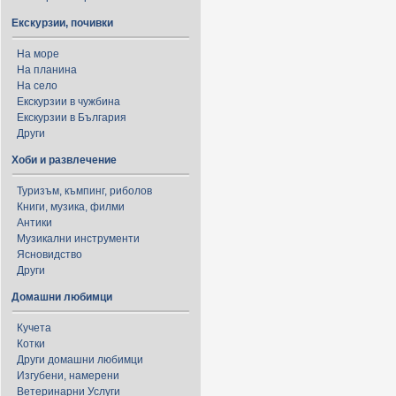
Екскурзии, почивки
На море
На планина
На село
Екскурзии в чужбина
Екскурзии в България
Други
Хоби и развлечение
Туризъм, къмпинг, риболов
Книги, музика, филми
Антики
Музикални инструменти
Ясновидство
Други
Домашни любимци
Кучета
Котки
Други домашни любимци
Изгубени, намерени
Ветеринарни Услуги