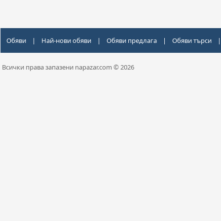
Обяви
|
Най-нови обяви
|
Обяви предлага
|
Обяви търси
|
Всички права запазени napazar.com © 2026