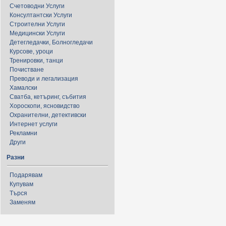
Счетоводни Услуги
Консултантски Услуги
Строителни Услуги
Медицински Услуги
Детегледачки, Болногледачи
Курсове, уроци
Тренировки, танци
Почистване
Преводи и легализация
Хамалски
Сватба, кетъринг, събития
Хороскопи, ясновидство
Охранителни, детективски
Интернет услуги
Рекламни
Други
Разни
Подарявам
Купувам
Търся
Заменям