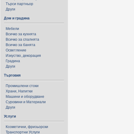
Търси партньор
Други
Дом и градина
Мебели
Всичко за кухнята
Всичко за спалнята
Всичко за банята
Осветление
Изкуство, декорация
Градина
Други
Търговия
Промишлени стоки
Храни, Напитки
Машини и оборудване
Суровини и Материали
Други
Услуги
Козметични, фризьорски
Транспортни Услуги