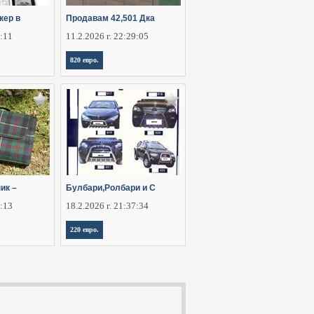
кер в
Продавам 42,501 Дка
4:11
11.2.2026 г. 22:29:05
820 евро.
ик –
Булбари,Ролбари и С
5:13
18.2.2026 г. 21:37:34
220 евро.