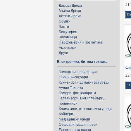
21.
Дамски Дрехи
Мъжки Дрехи
По
Детски Дрехи
Обувки
Чанти
Бижутерия
Часовници
Парфюмерия и козметика
Аксесоари
Други
Електроника, битова техника
Фр
Компютри, периферия
22.
GSM и Аксесоари
Кухненски и домакински уреди
13
Аудио Техника
Камери, фотоапарати
Телевизори, DVD плейъри,
приемници
Климатици, отоплителни уреди,
бойлери
Медицински уреди
Сешоари, маши, преси
Електроника разни