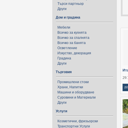
Търси партньор
Други
Дом и градина
Мебели
Всичко за кухнята
Всичко за спалнята
Всичко за банята
Осветление
Изкуство, декорация
Градина
Други
Ит
Търговия
29.
Промишлени стоки
Храни, Напитки
25
Машини и оборудване
Суровини и Материали
Други
Услуги
Козметични, фризьорски
Транспортни Услуги