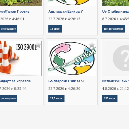
рил/Тъкан Против
Английски Език за У
Uv Стабилизир
.2026 г. 4:46:01
22.7.2026 г. 4:26:15
8.7.2026 г. 4:45
 договаряне
13 евро.
По договаряне
андарт за Управле
Български Език за Ч
Испански Език 
7.2026 г. 0:25:46
22.7.2026 г. 4:26:20
4.8.2026 г. 21:1
 договаряне
25,5 евро.
255 евро.