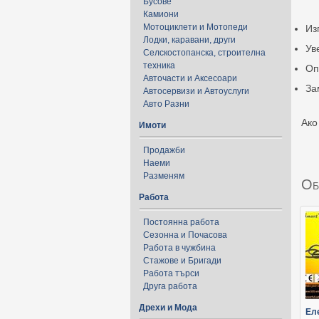
Бусове
Камиони
Мотоциклети и Мотопеди
Из
Лодки, каравани, други
Ув
Селскостопанска, строителна
техника
Оп
Авточасти и Аксесоари
За
Автосервизи и Автоуслуги
Авто Разни
Ако
Имоти
Продажби
Наеми
Разменям
Об
Работа
Постоянна работа
Сезонна и Почасова
Работа в чужбина
Стажове и Бригади
Работа търси
Друга работа
Дрехи и Мода
Ел