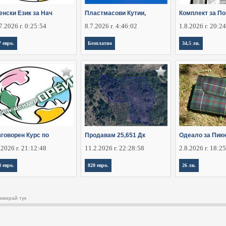
енски Език за Нач
Пластмасови Кутии,
Комплект за По
7.2026 г. 0:25:54
8.7.2026 г. 4:46:02
1.8.2026 г. 20:2
7 евро.
Безплатно
34,5 лв.
зговорен Курс по
Продавам 25,651 Дк
Одеало за Пикн
.2026 г. 21:12:48
11.2.2026 г. 22:28:58
2.8.2026 г. 18:2
8 евро.
820 евро.
26 лв.
амирай тук