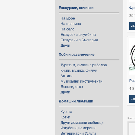
Екскурзии, почивки
Фр
29.
На море
На планина
21
На село
Екскурзии в чужбина
Екскурзии в България
Други
Хоби и развлечение
Туризъм, къмпинг, риболов
Книги, музика, филми
Антики
Ра
Музикални инструменти
Ясновидство
4.8
Други
13
Домашни любимци
Кучета
Котки
Рекл
Други домашни любимци
Изгубени, намерени
Ветеринарни Услуги