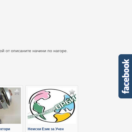
кой от описаните начини по нагоре.
ктори
Немски Език за Учен