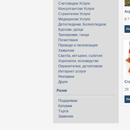
Счетоводни Услуги
Консултантски Услуги
Аг
Строителни Услуги
8.7
Медицински Услуги
Детегледачки, Болногледачи
По
Курсове, уроци
Тренировки, танци
Почистване
Преводи и легализация
Хамалски
Сватба, кетъринг, събития
Хороскопи, ясновидство
Охранителни, детективски
Интернет услуги
Рекламни
Други
Ст
29.
Разни
По
Подарявам
Купувам
Търся
Заменям