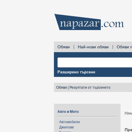
Обяви
|
Най-нови обяви
|
Обяви 
Разширено търсене
Обяви
|
Резултати от търсенето
Авто и Мото
Ням
Автомобили
Джипове
Пр