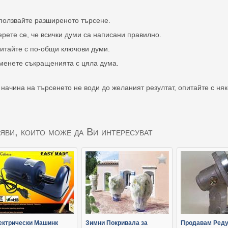
ползвайте разширеното търсене.
ерете се, че всички думи са написани правилно.
итайте с по-общи ключови думи.
менете съкращенията с цяла дума.
 начина на търсенето не води до желаният резултат, опитайте с ня
яви, които може да Ви интересуват
ектрически Машинк
Зимни Покривала за
Продавам Реду