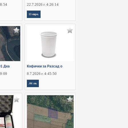
28:54
22.7.2026 г. 4:26:14
13 евро.
91 Дка
Кофички за Разсад о
29:09
8.7.2026 г. 4:45:50
,04 лв.