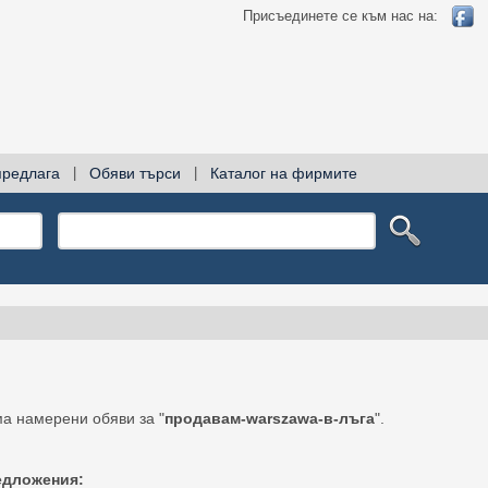
Присъединете се към нас на:
предлага
|
Обяви търси
|
Каталог на фирмите
а намерени обяви за "
продавам-warszawa-в-лъга
".
едложения: