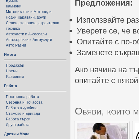
Предложения:
Бусове
Камиони
Мотоциклети и Мотопеди
Лодки, каравани, други
Използвайте ра
Селскостопанска, строителна
Уверете се, че 
техника
Авточасти и Аксесоари
Опитайте с по-
Автосервизи и Автоуслуги
Авто Разни
Заменете съкращ
Имоти
Продажби
Ако начина на тъ
Наеми
Разменям
опитайте с някой
Работа
Постоянна работа
Сезонна и Почасова
Обяви, които м
Работа в чужбина
Стажове и Бригади
Работа търси
Друга работа
Дрехи и Мода