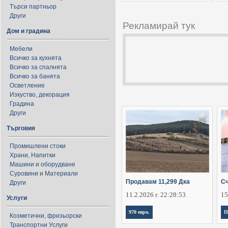
Търси партньор
Други
Рекламирай тук
Дом и градина
Мебели
Всичко за кухнята
Всичко за спалнята
Всичко за банята
Осветление
Изкуство, декорация
Градина
Други
Търговия
Промишлени стоки
Храни, Напитки
Машини и оборудване
Суровини и Материали
Продавам 11,299 Дка
Сч
Други
11.2.2026 г. 22:28:53
15
Услуги
970 евро.
П
Козметични, фризьорски
Транспортни Услуги