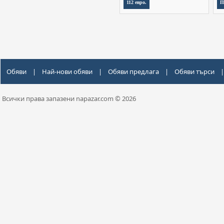
112 евро.
П
Обяви
|
Най-нови обяви
|
Обяви предлага
|
Обяви търси
|
Всички права запазени napazar.com © 2026