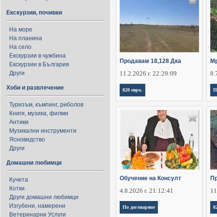
Екскурзии, почивки
На море
На планина
На село
Екскурзии в чужбина
Продавам 18,128 Дка
М
Екскурзии в България
Други
11.2.2026 г. 22:29:09
8.
Хоби и развлечение
820 евро.
П
Туризъм, къмпинг, риболов
Книги, музика, филми
Антики
Музикални инструменти
Ясновидство
Други
Домашни любимци
Обучение на Консулт
Пр
Кучета
Котки
4.8.2026 г. 21:12:41
11
Други домашни любимци
Изгубени, намерени
По договаряне
8
Ветеринарни Услуги