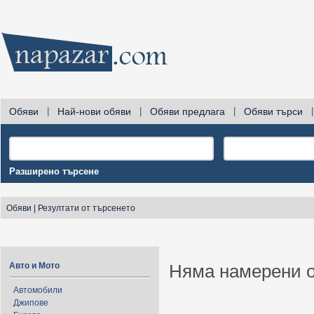
Обяви
|
Най-нови обяви
|
Обяви предлага
|
Обяви търси
|
Разширено търсене
Обяви
|
Резултати от търсенето
Авто и Мото
Няма намерени о
Автомобили
Джипове