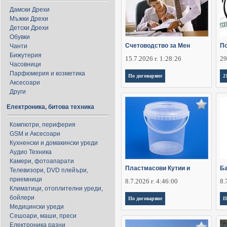
Дамски Дрехи
Мъжки Дрехи
Детски Дрехи
Обувки
Счетоводство за Мен
По
Чанти
Бижутерия
15.7.2026 г. 1:28:26
29
Часовници
Парфюмерия и козметика
По договаряне
2
Аксесоари
Други
Електроника, битова техника
Компютри, периферия
GSM и Аксесоари
Кухненски и домакински уреди
Аудио Техника
Камери, фотоапарати
Пластмасови Кутии и
Ба
Телевизори, DVD плейъри,
приемници
8.7.2026 г. 4:46:00
8.
Климатици, отоплителни уреди,
бойлери
По договаряне
П
Медицински уреди
Сешоари, маши, преси
Електроника разни