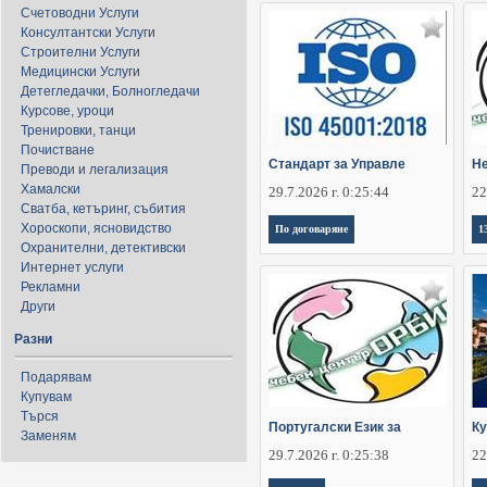
Счетоводни Услуги
Консултантски Услуги
Строителни Услуги
Медицински Услуги
Детегледачки, Болногледачи
Курсове, уроци
Тренировки, танци
Почистване
Стандарт за Управле
Не
Преводи и легализация
Хамалски
29.7.2026 г. 0:25:44
22
Сватба, кетъринг, събития
Хороскопи, ясновидство
По договаряне
1
Охранителни, детективски
Интернет услуги
Рекламни
Други
Разни
Подарявам
Купувам
Търся
Португалски Език за
Ку
Заменям
29.7.2026 г. 0:25:38
22