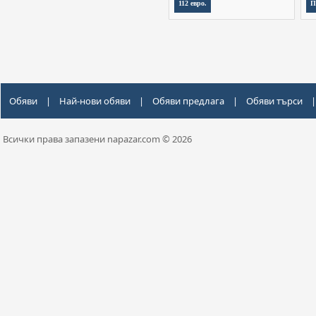
112 евро.
П
Обяви
|
Най-нови обяви
|
Обяви предлага
|
Обяви търси
|
Всички права запазени napazar.com © 2026