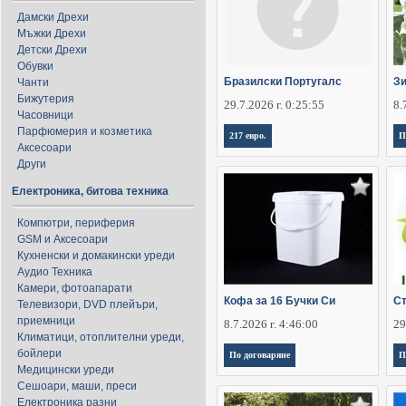
Дамски Дрехи
Мъжки Дрехи
Детски Дрехи
Обувки
Бразилски Португалс
Зи
Чанти
Бижутерия
29.7.2026 г. 0:25:55
8.
Часовници
Парфюмерия и козметика
217 евро.
П
Аксесоари
Други
Електроника, битова техника
Компютри, периферия
GSM и Аксесоари
Кухненски и домакински уреди
Аудио Техника
Камери, фотоапарати
Кофа за 16 Бучки Си
Ст
Телевизори, DVD плейъри,
приемници
8.7.2026 г. 4:46:00
29
Климатици, отоплителни уреди,
бойлери
По договаряне
П
Медицински уреди
Сешоари, маши, преси
Електроника разни