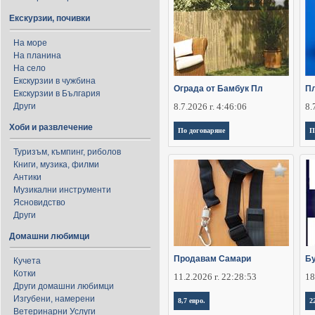
Екскурзии, почивки
На море
На планина
На село
Екскурзии в чужбина
Ограда от Бамбук Пл
Пл
Екскурзии в България
Други
8.7.2026 г. 4:46:06
8.
Хоби и развлечение
По договаряне
П
Туризъм, къмпинг, риболов
Книги, музика, филми
Антики
Музикални инструменти
Ясновидство
Други
Домашни любимци
Продавам Самари
Бу
Кучета
Котки
11.2.2026 г. 22:28:53
18
Други домашни любимци
Изгубени, намерени
8,7 евро.
2
Ветеринарни Услуги