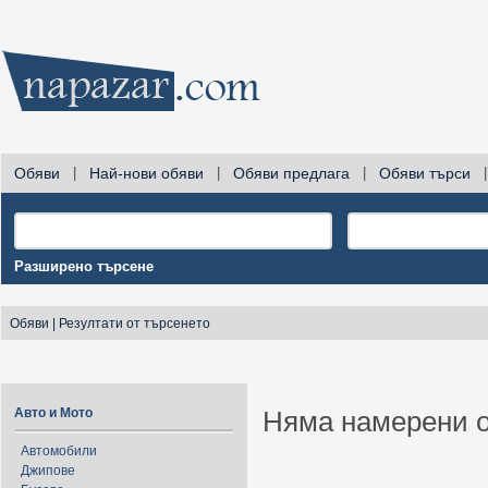
Обяви
|
Най-нови обяви
|
Обяви предлага
|
Обяви търси
|
Разширено търсене
Обяви
|
Резултати от търсенето
Авто и Мото
Няма намерени о
Автомобили
Джипове