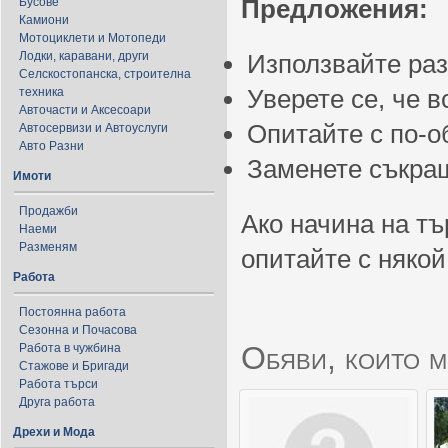
Предложения:
Бусове
Камиони
Мотоциклети и Мотопеди
Лодки, каравани, други
Използвайте ра
Селскостопанска, строителна
Уверете се, че 
техника
Авточасти и Аксесоари
Опитайте с по-
Автосервизи и Автоуслуги
Авто Разни
Заменете съкращ
Имоти
Продажби
Ако начина на тъ
Наеми
Разменям
опитайте с някой
Работа
Постоянна работа
Сезонна и Почасова
Обяви, които м
Работа в чужбина
Стажове и Бригади
Работа търси
Друга работа
Дрехи и Мода