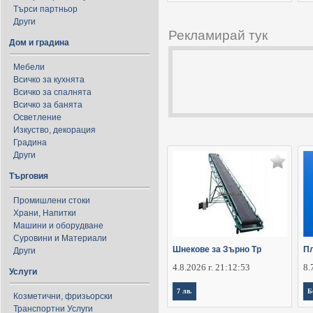
Търси партньор
Други
Рекламирай тук
Дом и градина
Мебели
Всичко за кухнята
Всичко за спалнята
Всичко за банята
Осветление
Изкуство, декорация
Градина
Други
Търговия
Промишлени стоки
Храни, Напитки
Машини и оборудване
Суровини и Материали
Шнекове за Зърно Тр
Пл
Други
4.8.2026 г. 21:12:53
8.
Услуги
7 лв.
Б
Козметични, фризьорски
Транспортни Услуги