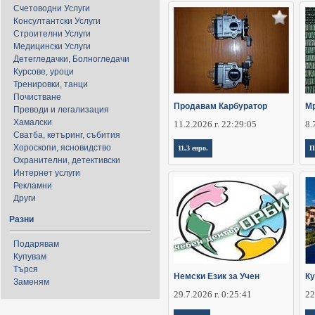
Счетоводни Услуги
Консултантски Услуги
Строителни Услуги
Медицински Услуги
Детегледачки, Болногледачи
Курсове, уроци
Тренировки, танци
Почистване
Продавам Карбуратор
Мр
Преводи и легализация
Хамалски
11.2.2026 г. 22:29:05
8.
Сватба, кетъринг, събития
Хороскопи, ясновидство
11,3 евро.
П
Охранителни, детективски
Интернет услуги
Рекламни
Други
Разни
Подарявам
Купувам
Търся
Немски Език за Учен
Ку
Заменям
29.7.2026 г. 0:25:41
22