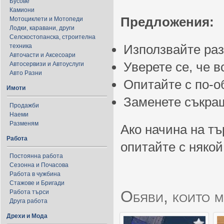
Бусове
Камиони
Предложения:
Мотоциклети и Мотопеди
Лодки, каравани, други
Селскостопанска, строителна
Използвайте ра
техника
Авточасти и Аксесоари
Уверете се, че 
Автосервизи и Автоуслуги
Авто Разни
Опитайте с по-
Имоти
Заменете съкращ
Продажби
Наеми
Разменям
Ако начина на тъ
Работа
опитайте с някой
Постоянна работа
Сезонна и Почасова
Работа в чужбина
Стажове и Бригади
Обяви, които м
Работа търси
Друга работа
Дрехи и Мода