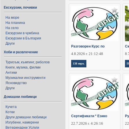
Екскурзии, почивки
На море
На планина
На село
Екскурзии в чужбина
Екскурзии в България
Други
Разговорен Курс по
Ск
Хоби и развлечение
4.8.2026 г. 21:12:48
8.
Туризъм, къмпинг, риболов
138 евро.
П
Книги, музика, филми
Антики
Музикални инструменти
Ясновидство
Други
Домашни любимци
Кучета
Котки
Сертификати * Езико
Ру
Други домашни любимци
Изгубени, намерени
22.7.2026 г. 4:26:16
22
Ветеринарни Услуги