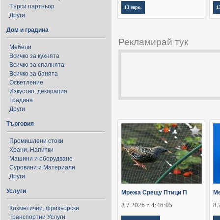
Търси партньор
13 евро.
1
Други
Дом и градина
Рекламирай тук
Мебели
Всичко за кухнята
Всичко за спалнята
Всичко за банята
Осветление
Изкуство, декорация
Градина
Други
Търговия
Промишлени стоки
Храни, Напитки
Машини и оборудване
Суровини и Материали
Други
Услуги
Мрежа Срещу Птици П
Ме
8.7.2026 г. 4:46:05
8.
Козметични, фризьорски
Транспортни Услуги