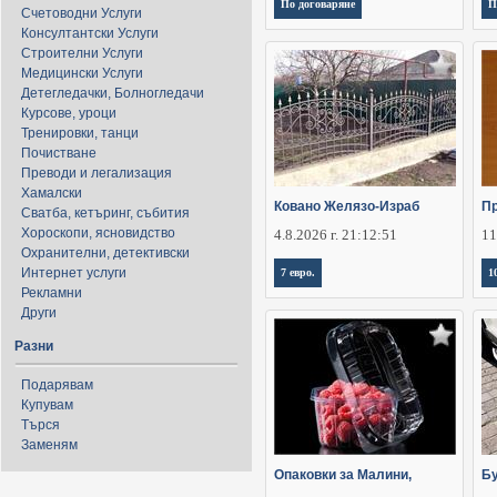
По договаряне
П
Счетоводни Услуги
Консултантски Услуги
Строителни Услуги
Медицински Услуги
Детегледачки, Болногледачи
Курсове, уроци
Тренировки, танци
Почистване
Преводи и легализация
Хамалски
Ковано Желязо-Израб
П
Сватба, кетъринг, събития
Хороскопи, ясновидство
4.8.2026 г. 21:12:51
11
Охранителни, детективски
Интернет услуги
7 евро.
1
Рекламни
Други
Разни
Подарявам
Купувам
Търся
Заменям
Опаковки за Малини,
Бу