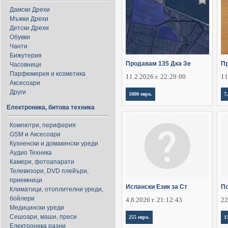
Дамски Дрехи
Мъжки Дрехи
Детски Дрехи
Обувки
Чанти
Бижутерия
Продавам 135 Дка Зе
П
Часовници
Парфюмерия и козметика
11.2.2026 г. 22:29:00
11
Аксесоари
Други
1000 евро.
7
Електроника, битова техника
Компютри, периферия
GSM и Аксесоари
Кухненски и домакински уреди
Аудио Техника
Камери, фотоапарати
Телевизори, DVD плейъри,
приемници
Испански Език за Ст
По
Климатици, отоплителни уреди,
бойлери
4.8.2026 г. 21:12:43
22
Медицински уреди
Сешоари, маши, преси
255 евро.
1
Електроника разни