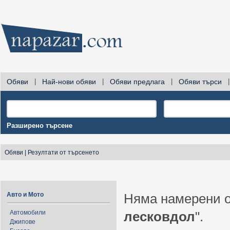
Обяви
|
Най-нови обяви
|
Обяви предлага
|
Обяви търси
|
Разширено търсене
Обяви
|
Резултати от търсенето
Авто и Мото
Няма намерени о
Автомобили
лесковдол
".
Джипове