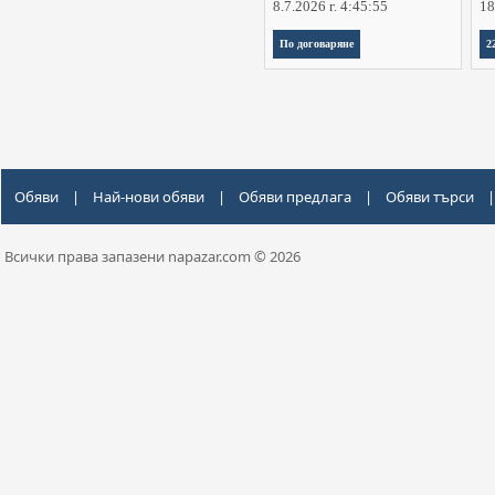
8.7.2026 г. 4:45:55
18
По договаряне
2
Обяви
|
Най-нови обяви
|
Обяви предлага
|
Обяви търси
|
Всички права запазени napazar.com © 2026