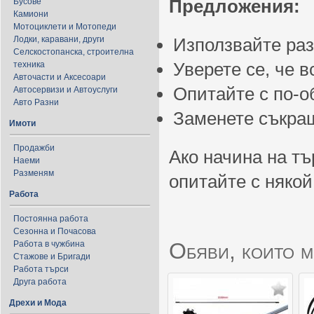
Предложения:
Бусове
Камиони
Мотоциклети и Мотопеди
Лодки, каравани, други
Използвайте ра
Селскостопанска, строителна
Уверете се, че 
техника
Авточасти и Аксесоари
Опитайте с по-
Автосервизи и Автоуслуги
Авто Разни
Заменете съкращ
Имоти
Продажби
Ако начина на тъ
Наеми
Разменям
опитайте с някой
Работа
Постоянна работа
Сезонна и Почасова
Обяви, които м
Работа в чужбина
Стажове и Бригади
Работа търси
Друга работа
Дрехи и Мода