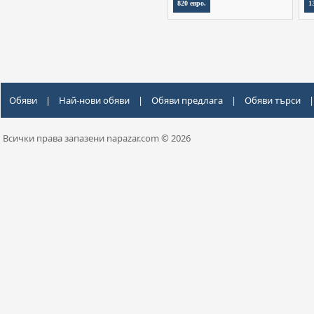
820 евро.
1
Обяви
|
Най-нови обяви
|
Обяви предлага
|
Обяви търси
|
Всички права запазени napazar.com © 2026