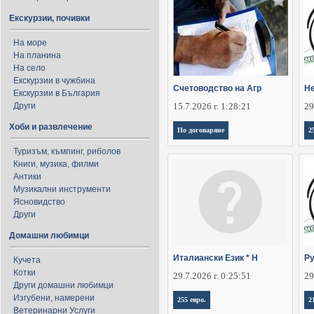
Екскурзии, почивки
На море
На планина
На село
Екскурзии в чужбина
Счетоводство на Агр
Не
Екскурзии в България
Други
15.7.2026 г. 1:28:21
29
Хоби и развлечение
По договаряне
2
Туризъм, къмпинг, риболов
Книги, музика, филми
Антики
Музикални инструменти
Ясновидство
Други
Домашни любимци
Италиански Език * Н
Ру
Кучета
Котки
29.7.2026 г. 0:25:51
29
Други домашни любимци
Изгубени, намерени
255 евро.
2
Ветеринарни Услуги