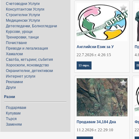
Счетоводни Услуги
Консултантски Услуги
Строителни Услуги
Медицински Услуги
Детегледачки, Болногледачи
Курсове, уроци
Тренировки, танци
Почистване
Английски Език за У
П
Преводи и легализация
Хамалски
22.7.2026 г. 4:26:15
4.
Сватба, кетъринг, събития
Хороскопи, ясновидство
13 евро.
П
Охранителни, детективски
Интернет услуги
Рекламни
Други
Разни
Подарявам
Купувам
Търся
Продавам 34,184 Дка
Фр
Заменям
11.2.2026 г. 22:29:10
22