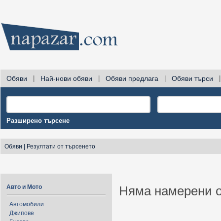
Обяви
|
Най-нови обяви
|
Обяви предлага
|
Обяви търси
|
Разширено търсене
Обяви
|
Резултати от търсенето
Авто и Мото
Няма намерени о
Автомобили
Джипове