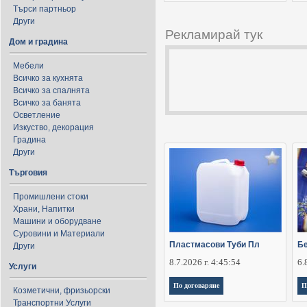
Търси партньор
Други
Рекламирай тук
Дом и градина
Мебели
Всичко за кухнята
Всичко за спалнята
Всичко за банята
Осветление
Изкуство, декорация
Градина
Други
Търговия
Промишлени стоки
Храни, Напитки
Машини и оборудване
Суровини и Материали
Пластмасови Туби Пл
Бе
Други
8.7.2026 г. 4:45:54
6.
Услуги
По договаряне
П
Козметични, фризьорски
Транспортни Услуги