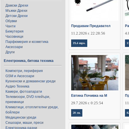
Дамски Дрехи
Мъжки Дрехи
Детски Дрехи
Обувки
Продавам Предавател
Ра
Чанти
Бижутерия
11.2.2026 г. 22:28:56
4.
Часовници
Парфюмерия и козметика
19,4 евро.
1
Аксесоари
Други
Електроника, битова техника
Компютри, периферия
GSM и Аксесоари
Кухненски и домакински уреди
Аудио Техника
Камери, фотоапарати
Евтина Почивка на М
Пр
Телевизори, DVD плейъри,
приемници
29.7.2026 г. 0:25:54
11
Климатици, отоплителни уреди,
бойлери
20 лв.
8
Медицински уреди
Сешоари, маши, преси
Електроника разни