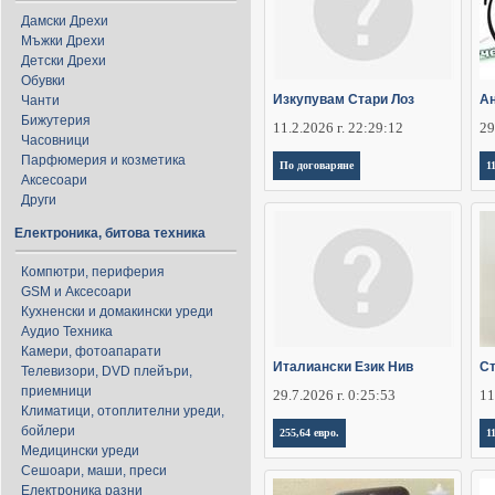
Дамски Дрехи
Мъжки Дрехи
Детски Дрехи
Обувки
Изкупувам Стари Лоз
Ан
Чанти
Бижутерия
11.2.2026 г. 22:29:12
29
Часовници
Парфюмерия и козметика
По договаряне
1
Аксесоари
Други
Електроника, битова техника
Компютри, периферия
GSM и Аксесоари
Кухненски и домакински уреди
Аудио Техника
Камери, фотоапарати
Италиански Език Нив
Ст
Телевизори, DVD плейъри,
приемници
29.7.2026 г. 0:25:53
11
Климатици, отоплителни уреди,
бойлери
255,64 евро.
1
Медицински уреди
Сешоари, маши, преси
Електроника разни