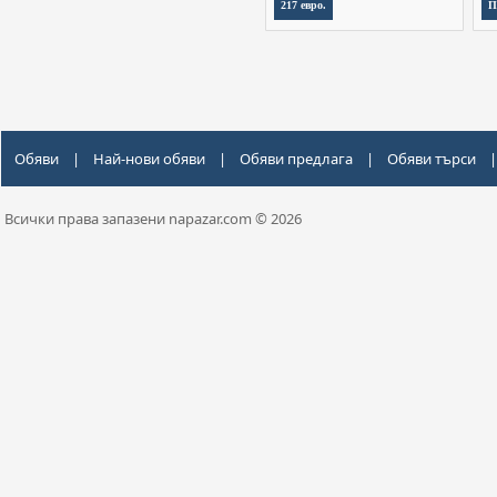
217 евро.
П
Обяви
|
Най-нови обяви
|
Обяви предлага
|
Обяви търси
|
Всички права запазени napazar.com © 2026