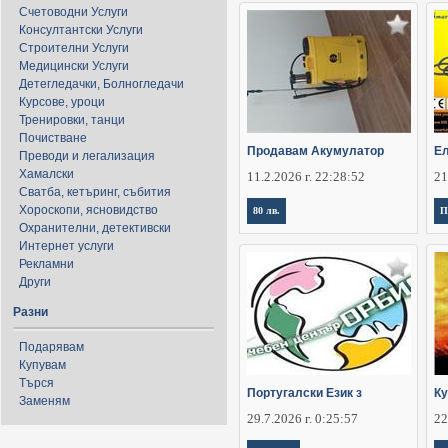
Счетоводни Услуги
Консултантски Услуги
Строителни Услуги
Медицински Услуги
Детегледачки, Болногледачи
Курсове, уроци
Тренировки, танци
Почистване
Продавам Акумулатор
Ел
Преводи и легализация
Хамалски
11.2.2026 г. 22:28:52
21
Сватба, кетъринг, събития
Хороскопи, ясновидство
80 лв.
П
Охранителни, детективски
Интернет услуги
Рекламни
Други
Разни
Подарявам
Купувам
Търся
Португалски Език з
Ку
Заменям
29.7.2026 г. 0:25:57
22