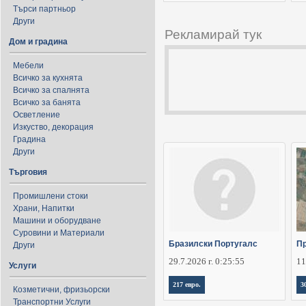
Търси партньор
Други
Рекламирай тук
Дом и градина
Мебели
Всичко за кухнята
Всичко за спалнята
Всичко за банята
Осветление
Изкуство, декорация
Градина
Други
Търговия
Промишлени стоки
Храни, Напитки
Машини и оборудване
Суровини и Материали
Бразилски Португалс
Пр
Други
29.7.2026 г. 0:25:55
11
Услуги
217 евро.
3
Козметични, фризьорски
Транспортни Услуги