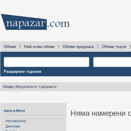
Обяви
|
Най-нови обяви
|
Обяви предлага
|
Обяви търси
|
Разширено търсене
Обяви
|
Резултати от търсенето
Авто и Мото
Няма намерени о
Автомобили
Джипове