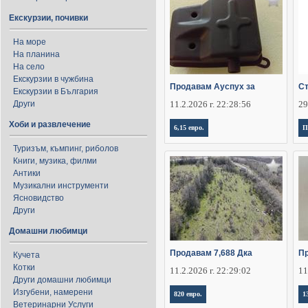
Екскурзии, почивки
На море
На планина
На село
Екскурзии в чужбина
Продавам Ауспух за
Ст
Екскурзии в България
Други
11.2.2026 г. 22:28:56
29
Хоби и развлечение
6,15 евро.
П
Туризъм, къмпинг, риболов
Книги, музика, филми
Антики
Музикални инструменти
Ясновидство
Други
Домашни любимци
Продавам 7,688 Дка
П
Кучета
Котки
11.2.2026 г. 22:29:02
11
Други домашни любимци
Изгубени, намерени
820 евро.
1
Ветеринарни Услуги