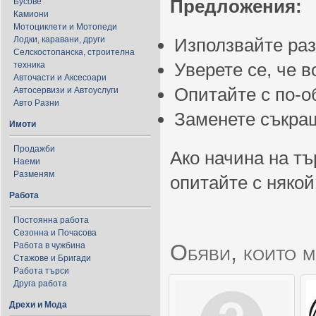
Предложения:
Бусове
Камиони
Мотоциклети и Мотопеди
Лодки, каравани, други
Използвайте ра
Селскостопанска, строителна
Уверете се, че 
техника
Авточасти и Аксесоари
Опитайте с по-
Автосервизи и Автоуслуги
Авто Разни
Заменете съкращ
Имоти
Продажби
Ако начина на тъ
Наеми
Разменям
опитайте с някой
Работа
Постоянна работа
Сезонна и Почасова
Обяви, които м
Работа в чужбина
Стажове и Бригади
Работа търси
Друга работа
Дрехи и Мода