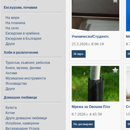
Екскурзии, почивки
На море
На планина
На село
Екскурзии в чужбина
Ученическо/Студентс
Ме
Екскурзии в България
Други
25.3.2026 г. 8:06:19
8.
Хоби и развлечение
30 евро.
П
Туризъм, къмпинг, риболов
Книги, музика, филми
Антики
Музикални инструменти
Ясновидство
Други
Домашни любимци
Мрежа за Овошки Пло
Сч
Кучета
Котки
8.7.2026 г. 4:45:59
15
Други домашни любимци
Изгубени, намерени
По договаряне
П
Ветеринарни Услуги