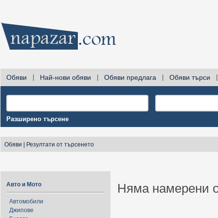
Обяви
|
Най-нови обяви
|
Обяви предлага
|
Обяви търси
|
Разширено търсене
Обяви
|
Резултати от търсенето
Авто и Мото
Няма намерени о
Автомобили
Джипове