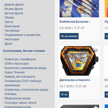
Дамски Дрехи
Мъжки Дрехи
Детски Дрехи
Обувки
Бейзболни Бухалки –
Пр
Чанти
Бижутерия
6.8.2026 г. 3:27:47
11
Часовници
Парфюмерия и козметика
По договаряне
9
Аксесоари
Други
Електроника, битова техника
Компютри, периферия
GSM и Аксесоари
Кухненски и домакински уреди
Аудио Техника
Камери, фотоапарати
Дигитален и Аналого
Ст
Телевизори, DVD плейъри,
приемници
19.7.2026 г. 0:25:46
29
Климатици, отоплителни уреди,
бойлери
38 лв.
П
Медицински уреди
Сешоари, маши, преси
Електроника разни