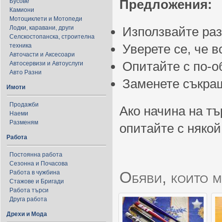
Предложения:
Бусове
Камиони
Мотоциклети и Мотопеди
Лодки, каравани, други
Използвайте ра
Селскостопанска, строителна
Уверете се, че 
техника
Авточасти и Аксесоари
Опитайте с по-
Автосервизи и Автоуслуги
Авто Разни
Заменете съкращ
Имоти
Продажби
Ако начина на тъ
Наеми
Разменям
опитайте с някой
Работа
Постоянна работа
Сезонна и Почасова
Обяви, които м
Работа в чужбина
Стажове и Бригади
Работа търси
Друга работа
Дрехи и Мода