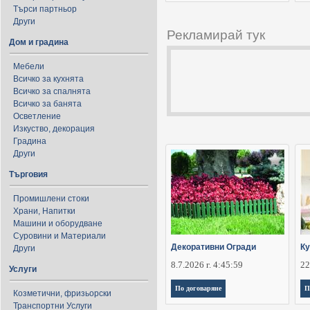
Търси партньор
Други
Рекламирай тук
Дом и градина
Мебели
Всичко за кухнята
Всичко за спалнята
Всичко за банята
Осветление
Изкуство, декорация
Градина
Други
Търговия
Промишлени стоки
Храни, Напитки
Машини и оборудване
Суровини и Материали
Декоративни Огради
Ку
Други
8.7.2026 г. 4:45:59
22
Услуги
По договаряне
П
Козметични, фризьорски
Транспортни Услуги