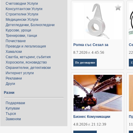
Счетоводни Услуги
Консултантски Услуги
Строителни Услуги
Медицински Услуги
Детегледачки, Болногледачи
Курсове, уроци
Тренировки, танци
Почистване
Ролка със Сезал за
Се
Преводи и легализация
Хамалски
8.7.2026 г. 4:45:56
22
Сватба, кетъринг, събития
Хороскопи, ясновидство
По договаряне
1
Охранителни, детективски
Интернет услуги
Рекламни
Други
Разни
Подарявам
Купувам
Търся
Бизнес Комуникации
П
Заменям
4.8.2026 г. 21:12:39
11