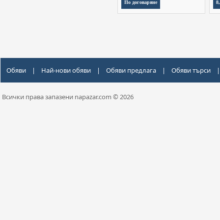
По договаряне
8
Обяви
|
Най-нови обяви
|
Обяви предлага
|
Обяви търси
|
Всички права запазени napazar.com © 2026