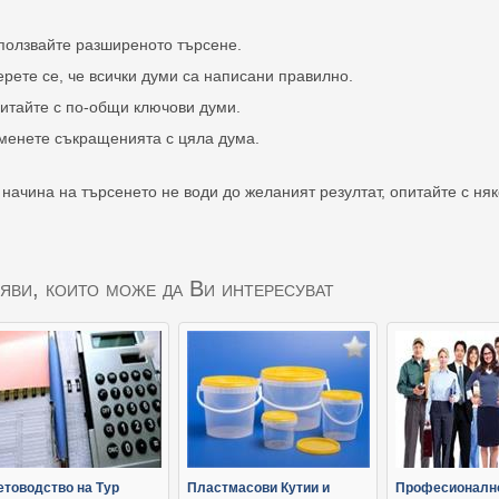
ползвайте разширеното търсене.
ерете се, че всички думи са написани правилно.
итайте с по-общи ключови думи.
менете съкращенията с цяла дума.
 начина на търсенето не води до желаният резултат, опитайте с ня
яви, които може да Ви интересуват
етоводство на Тур
Пластмасови Кутии и
Професионалн