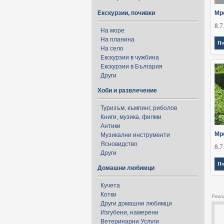
Екскурзии, почивки
Мр
8.7
На море
На планина
По
На село
Екскурзии в чужбина
Екскурзии в България
Други
Хоби и развлечение
Туризъм, къмпинг, риболов
Книги, музика, филми
Антики
Мр
Музикални инструменти
Ясновидство
8.7
Други
По
Домашни любимци
Кучета
Котки
Рекл
Други домашни любимци
Изгубени, намерени
Ветеринарни Услуги