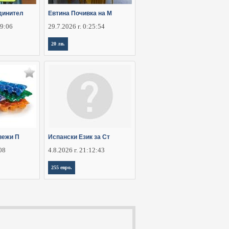
динител
Евтина Почивка на М
29:06
29.7.2026 г. 0:25:54
20 лв.
вежи П
Испански Език за Ст
:08
4.8.2026 г. 21:12:43
255 евро.