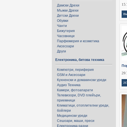
15.
Дамски Дрехи
Мъжки Дрехи
По
Детски Дрехи
Обувки
Чанти
Бижутерия
Часовници
Парфюмерия и козметика
Аксесоари
Други
Електроника, битова техника
Пор
Компютри, периферия
29.
GSM и Аксесоари
Кухненски и домакински уреди
21
Аудио Техника
Камери, фотоапарати
Телевизори, DVD плейъри,
приемници
Климатици, отоплителни уреди,
бойлери
Медицински уреди
Сешоари, маши, преси
Електроника разни