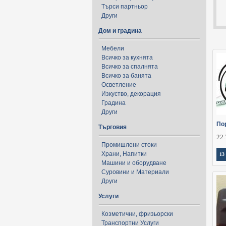
Търси партньор
Други
Дом и градина
Мебели
Всичко за кухнята
Всичко за спалнята
Всичко за банята
Осветление
Изкуство, декорация
Градина
Други
По
Търговия
22.
Промишлени стоки
Храни, Напитки
13
Машини и оборудване
Суровини и Материали
Други
Услуги
Козметични, фризьорски
Транспортни Услуги