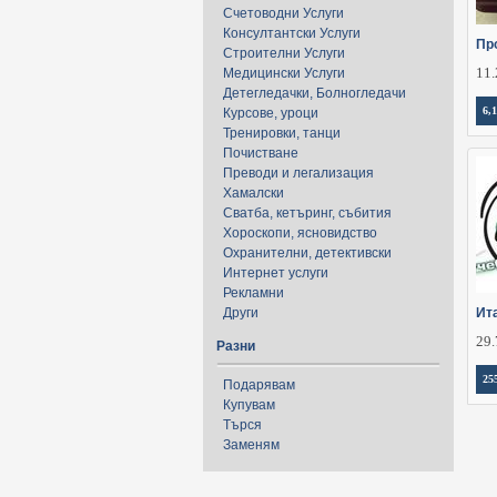
Счетоводни Услуги
Консултантски Услуги
Пр
Строителни Услуги
11.
Медицински Услуги
Детегледачки, Болногледачи
6,
Курсове, уроци
Тренировки, танци
Почистване
Преводи и легализация
Хамалски
Сватба, кетъринг, събития
Хороскопи, ясновидство
Охранителни, детективски
Интернет услуги
Рекламни
Други
Ит
29.
Разни
25
Подарявам
Купувам
Търся
Заменям