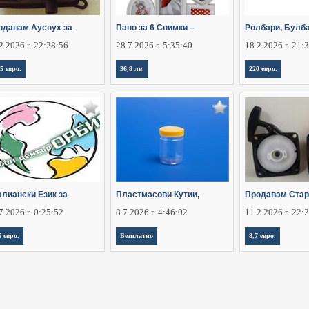
одавам Ауспух за
Пано за 6 Снимки –
Ролбари, Булба
2.2026 г. 22:28:56
28.7.2026 г. 5:35:40
18.2.2026 г. 21:
15 евро.
36,8 лв.
220 евро.
алиански Език за
Пластмасови Кутии,
Продавам Стар
7.2026 г. 0:25:52
8.7.2026 г. 4:46:02
11.2.2026 г. 22:
5 евро.
Безплатно
8,7 евро.