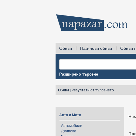
Обяви
|
Най-нови обяви
|
Обяви 
Разширено търсене
Обяви
|
Резултати от търсенето
Авто и Мото
Ням
Автомобили
Джипове
Пр