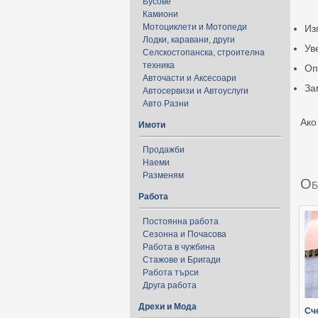
Бусове
Камиони
Мотоциклети и Мотопеди
Из
Лодки, каравани, други
Ув
Селскостопанска, строителна
техника
Оп
Авточасти и Аксесоари
За
Автосервизи и Автоуслуги
Авто Разни
Ако
Имоти
Продажби
Наеми
Разменям
Об
Работа
Постоянна работа
Сезонна и Почасова
Работа в чужбина
Стажове и Бригади
Работа търси
Друга работа
Дрехи и Мода
Сч