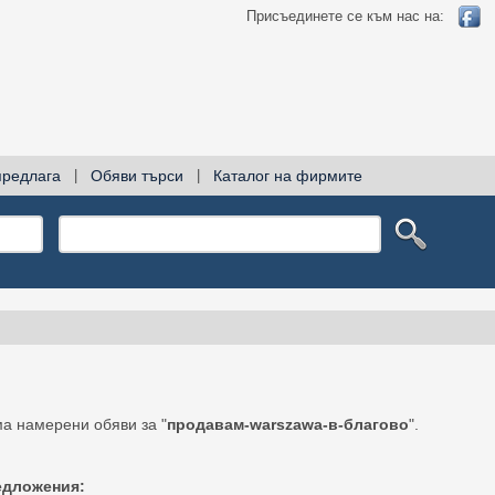
Присъединете се към нас на:
предлага
|
Обяви търси
|
Каталог на фирмите
а намерени обяви за "
продавам-warszawa-в-благово
".
едложения: