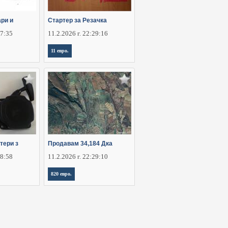
ри и
Стартер за Резачка
37:35
11.2.2026 г. 22:29:16
11 евро.
тери з
Продавам 34,184 Дка
28:58
11.2.2026 г. 22:29:10
820 евро.