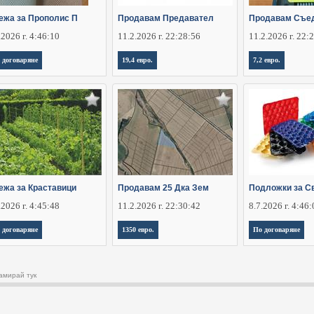
ежа за Прополис П
Продавам Предавател
Продавам Съе
.2026 г. 4:46:10
11.2.2026 г. 22:28:56
11.2.2026 г. 22:
 договаряне
19,4 евро.
7,2 евро.
ежа за Краставици
Продавам 25 Дка Зем
Подложки за С
.2026 г. 4:45:48
11.2.2026 г. 22:30:42
8.7.2026 г. 4:46
 договаряне
1350 евро.
По договаряне
амирай тук