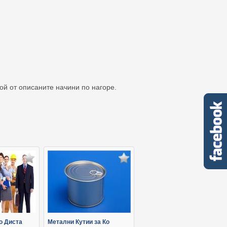
кой от описаните начини по нагоре.
о Диста
Метални Кутии за Ко