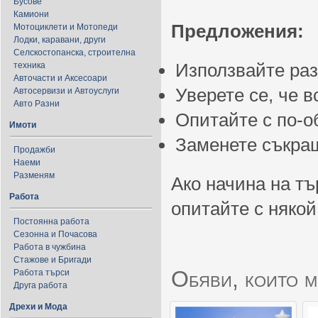
Бусове
Камиони
Предложения:
Мотоциклети и Мотопеди
Лодки, каравани, други
Селскостопанска, строителна
Използвайте ра
техника
Авточасти и Аксесоари
Уверете се, че 
Автосервизи и Автоуслуги
Авто Разни
Опитайте с по-
Имоти
Заменете съкращ
Продажби
Наеми
Разменям
Ако начина на тъ
Работа
опитайте с някой
Постоянна работа
Сезонна и Почасова
Работа в чужбина
Стажове и Бригади
Обяви, които м
Работа търси
Друга работа
Дрехи и Мода