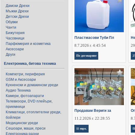
Дамски Дрехи
Мъжки Дрехи
Детски Дрехи
Обувки
Чанти
Бижутерия
Пластмасови Туби Пл
Не
Часовници
Парфюмерия и козметика
8.7.2026 г. 4:45:54
29
Аксесоари
Други
По договаряне
2
Електроника, битова техника
Компютри, периферия
GSM и Аксесоари
Кухненски и домакински уреди
Аудио Техника
Камери, фотоапарати
Телевизори, DVD плейъри,
приемници
Продавам Вериги за
Ог
Климатици, отоплителни уреди,
бойлери
11.2.2026 г. 22:28:55
8.
Медицински уреди
Сешоари, маши, преси
11 евро.
П
Електроника разни