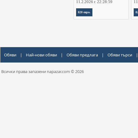
11.2.2026 г. 22:28:59
11
820 евро.
8
Обяви
|
Най-нови обяви
|
Обяви предлага
|
Обяви търси
|
Всички права запазени napazar.com © 2026