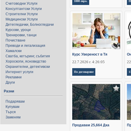
1000 евро.
П
Счетоводни Услуги
Консултантски Услуги
Строителни Услуги
Медицински Услуги
Детегледачки, Болногледачи
Курсове, уроци
Тренировки, танци
Почистване
Преводи и легализация
Хамалски
Курс Увереност в Тя
Он
Сватба, кетъринг, събития
Хороскопи, ясновидство
22.7.2026 г. 4:26:05
22
Охранителни, детективски
Интернет услуги
По договаряне
1
Рекламни
Други
Разни
Подарявам
Купувам
Търся
Заменям
Продавам 25,664 Дка
Пр