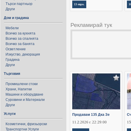
Търси партньор
13 евро.
1
Други
Дом и градина
Рекламирай тук
Мебели
Всичко за кухнята
Всичко за спалнята
Всичко за банята
Осветление
Изкуство, декорация
Градина
Други
Търговия
Промишлени стоки
Храни, Напитки
Машини и оборудване
Суровини и Материали
Други
Услуги
Продавам 135 Дка Зе
Сч
11.2.2026 г. 22:29:00
15
Козметични, фризьорски
Транспортни Услуги