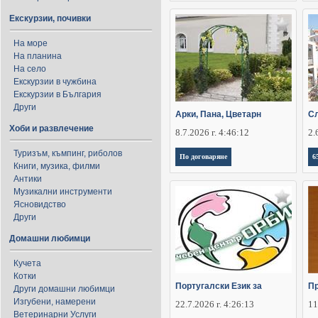
Екскурзии, почивки
На море
На планина
На село
Екскурзии в чужбина
Екскурзии в България
Други
Арки, Пана, Цветарн
Сл
Хоби и развлечение
8.7.2026 г. 4:46:12
2.
Туризъм, къмпинг, риболов
По договаряне
6
Книги, музика, филми
Антики
Музикални инструменти
Ясновидство
Други
Домашни любимци
Кучета
Котки
Португалски Език за
П
Други домашни любимци
Изгубени, намерени
22.7.2026 г. 4:26:13
11
Ветеринарни Услуги