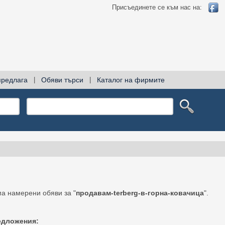
Присъединете се към нас на:
предлага
|
Обяви търси
|
Каталог на фирмите
а намерени обяви за "
продавам-terberg-в-горна-ковачица
".
едложения: