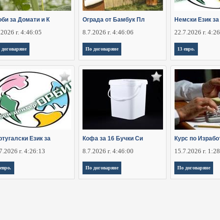
би за Домати и К
Ограда от Бамбук Пл
Немски Език за
.2026 г. 4:46:05
8.7.2026 г. 4:46:06
22.7.2026 г. 4:2
 договаряне
По договаряне
13 евро.
ртугалски Език за
Кофа за 16 Бучки Си
Курс по Израбо
7.2026 г. 4:26:13
8.7.2026 г. 4:46:00
15.7.2026 г. 1:2
 евро.
По договаряне
По договаряне