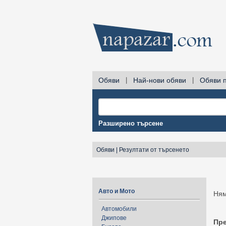
Обяви
|
Най-нови обяви
|
Обяви 
Разширено търсене
Обяви
|
Резултати от търсенето
Авто и Мото
Ням
Автомобили
Джипове
Пр