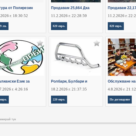
гура от Полирезин
Продавам 25,664 Дка
Продавам 22,1
.2026 г. 18:30:52
11.2.2026 г. 22:28:59
11.2.2026 г. 22:
,9 лв.
820 евро.
820 евро.
алиански Език за
Ролбари, Булбари и
Обслужване на
7.2026 г. 4:26:16
18.2.2026 г. 21:37:35
4.8.2026 г. 21:1
 евро.
220 евро.
По договаряне
амирай тук