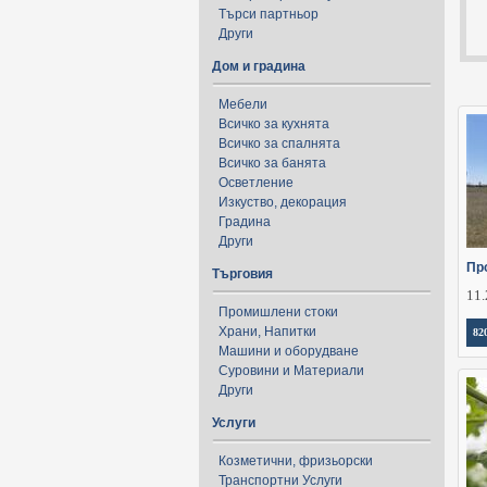
Търси партньор
Други
Дом и градина
Мебели
Всичко за кухнята
Всичко за спалнята
Всичко за банята
Осветление
Изкуство, декорация
Градина
Други
Пр
Търговия
11.
Промишлени стоки
Храни, Напитки
82
Машини и оборудване
Суровини и Материали
Други
Услуги
Козметични, фризьорски
Транспортни Услуги