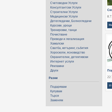
Счетоводни Услуги
Консултантски Услуги
Ско
Строителни Услуги
8.7
Медицински Услуги
Детегледачки, Болногледачи
По
Курсове, уроци
Тренировки, танци
Почистване
Преводи и легализация
Хамалски
Сватба, кетъринг, събития
Хороскопи, ясновидство
Охранителни, детективски
Интернет услуги
Рекламни
Други
По
22.
Разни
13
Подарявам
Купувам
Търся
Заменям