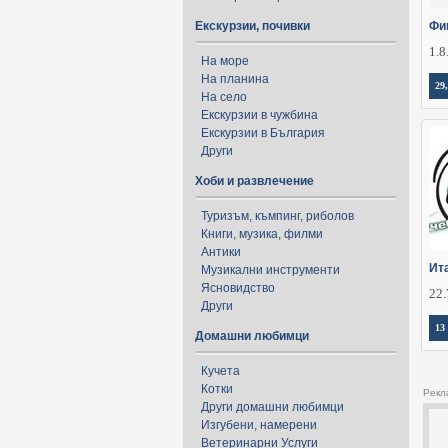
Екскурзии, почивки
Фи
1.8
На море
На планина
29
На село
Екскурзии в чужбина
Екскурзии в България
Други
Хоби и развлечение
Туризъм, къмпинг, риболов
Книги, музика, филми
Антики
Ит
Музикални инструменти
Ясновидство
22.
Други
13
Домашни любимци
Кучета
Котки
Рекл
Други домашни любимци
Изгубени, намерени
Ветеринарни Услуги