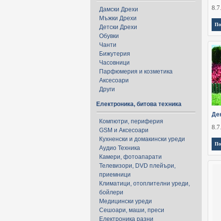
8.7
Дамски Дрехи
Мъжки Дрехи
По
Детски Дрехи
Обувки
Чанти
Бижутерия
Часовници
Парфюмерия и козметика
Аксесоари
Други
Електроника, битова техника
Де
Компютри, периферия
8.7
GSM и Аксесоари
Кухненски и домакински уреди
По
Аудио Техника
Камери, фотоапарати
Телевизори, DVD плейъри,
приемници
Климатици, отоплителни уреди,
бойлери
Медицински уреди
Сешоари, маши, преси
Електроника разни