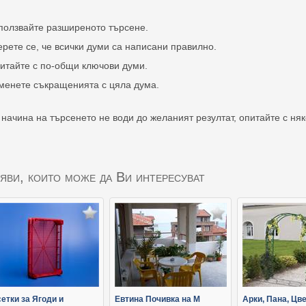
ползвайте разширеното търсене.
ерете се, че всички думи са написани правилно.
итайте с по-общи ключови думи.
менете съкращенията с цяла дума.
 начина на търсенето не води до желаният резултат, опитайте с ня
яви, които може да Ви интересуват
етки за Ягоди и
Евтина Почивка на М
Арки, Пана, Цв