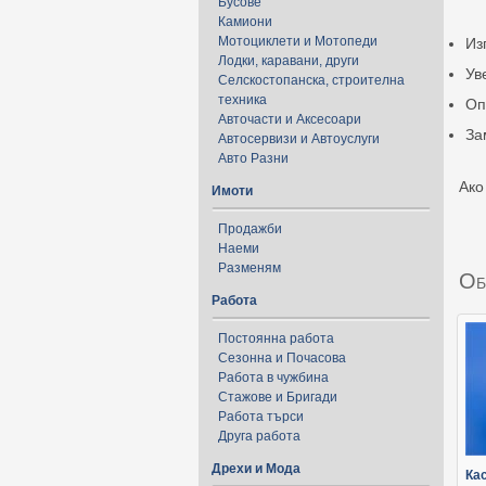
Бусове
Камиони
Мотоциклети и Мотопеди
Из
Лодки, каравани, други
Ув
Селскостопанска, строителна
техника
Оп
Авточасти и Аксесоари
За
Автосервизи и Автоуслуги
Авто Разни
Ако
Имоти
Продажби
Наеми
Разменям
Об
Работа
Постоянна работа
Сезонна и Почасова
Работа в чужбина
Стажове и Бригади
Работа търси
Друга работа
Дрехи и Мода
Кас