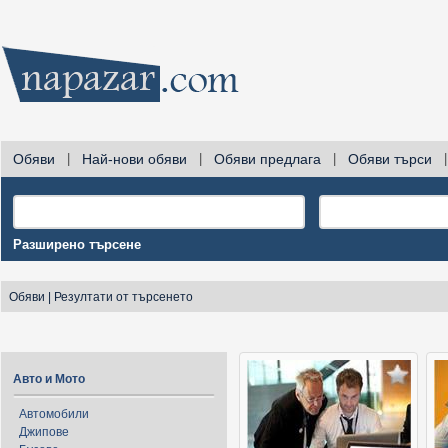
Обяви
|
Най-нови обяви
|
Обяви предлага
|
Обяви търси
|
Разширено търсене
Обяви
|
Резултати от търсенето
Авто и Мото
Автомобили
Джипове