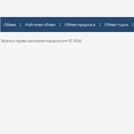
Обяви
|
Най-нови обяви
|
Обяви предлага
|
Обяви търси
|
Всички права запазени napazar.com © 2026