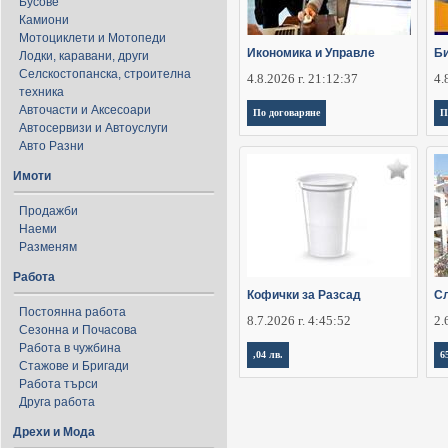
Бусове
Камиони
Мотоциклети и Мотопеди
Икономика и Управле
Би
Лодки, каравани, други
Селскостопанска, строителна
4.8.2026 г. 21:12:37
4.
техника
Авточасти и Аксесоари
По договаряне
П
Автосервизи и Автоуслуги
Авто Разни
Имоти
Продажби
Наеми
Разменям
Работа
Кофички за Разсад
Сл
Постоянна работа
8.7.2026 г. 4:45:52
2.
Сезонна и Почасова
Работа в чужбина
,04 лв.
6
Стажове и Бригади
Работа търси
Друга работа
Дрехи и Мода