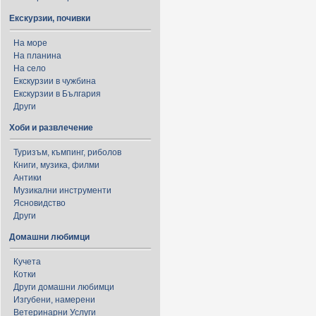
Екскурзии, почивки
На море
На планина
На село
Екскурзии в чужбина
Екскурзии в България
Други
Хоби и развлечение
Туризъм, къмпинг, риболов
Книги, музика, филми
Антики
Музикални инструменти
Ясновидство
Други
Домашни любимци
Кучета
Котки
Други домашни любимци
Изгубени, намерени
Ветеринарни Услуги