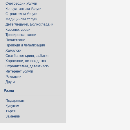
Счетоводни Услуги
Консултантски Услуги
Строителни Услуги
Медицински Услуги
Детегледачки, Болногледачи
Курсове, уроци
Тренировки, танци
Почистване
Преводи и легализация
Хамалски
Сватба, кетъринг, събития
Хороскопи, ясновидство
Охранителни, детективски
Интернет услуги
Рекламни
Други
Разни
Подарявам
Купувам
Търся
Заменям