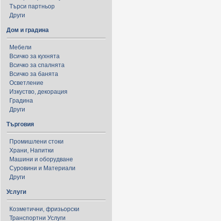
Търси партньор
Други
Дом и градина
Мебели
Всичко за кухнята
Всичко за спалнята
Всичко за банята
Осветление
Изкуство, декорация
Градина
Други
Търговия
Промишлени стоки
Храни, Напитки
Машини и оборудване
Суровини и Материали
Други
Услуги
Козметични, фризьорски
Транспортни Услуги