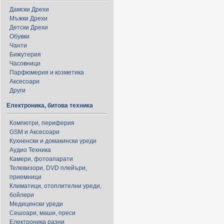
Дамски Дрехи
Мъжки Дрехи
Детски Дрехи
Обувки
Чанти
Бижутерия
Часовници
Парфюмерия и козметика
Аксесоари
Други
Електроника, битова техника
Компютри, периферия
GSM и Аксесоари
Кухненски и домакински уреди
Аудио Техника
Камери, фотоапарати
Телевизори, DVD плейъри,
приемници
Климатици, отоплителни уреди,
бойлери
Медицински уреди
Сешоари, маши, преси
Електроника разни