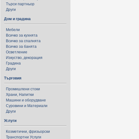
Търси партньор
Други
Дом и градина
Мебели
Всичко за кухнята
Всичко за спалнята
Всичко за банята
Осветление
Изкуство, декорация
Градина
Други
Търговия
Промишлени стоки
Храни, Напитки
Машини и оборудване
Суровини и Материали
Други
Услуги
Козметични, фризьорски
Транспортни Услуги