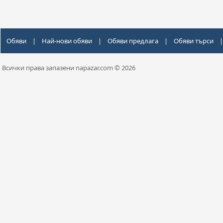
Обяви
|
Най-нови обяви
|
Обяви предлага
|
Обяви търси
|
Всички права запазени napazar.com © 2026