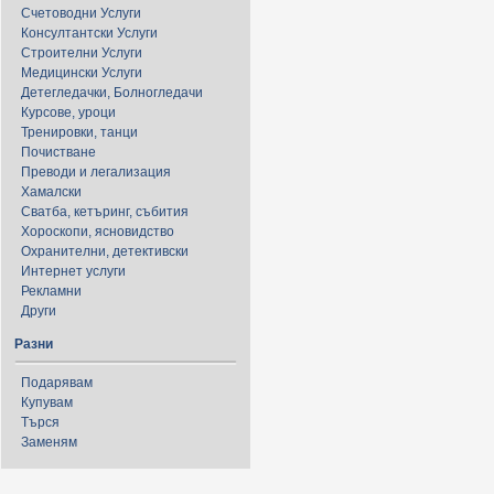
Счетоводни Услуги
Консултантски Услуги
Строителни Услуги
Медицински Услуги
Детегледачки, Болногледачи
Курсове, уроци
Тренировки, танци
Почистване
Преводи и легализация
Хамалски
Сватба, кетъринг, събития
Хороскопи, ясновидство
Охранителни, детективски
Интернет услуги
Рекламни
Други
Разни
Подарявам
Купувам
Търся
Заменям