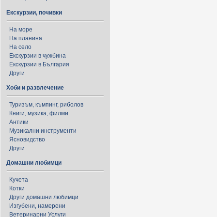
Екскурзии, почивки
На море
На планина
На село
Екскурзии в чужбина
Екскурзии в България
Други
Хоби и развлечение
Туризъм, къмпинг, риболов
Книги, музика, филми
Антики
Музикални инструменти
Ясновидство
Други
Домашни любимци
Кучета
Котки
Други домашни любимци
Изгубени, намерени
Ветеринарни Услуги