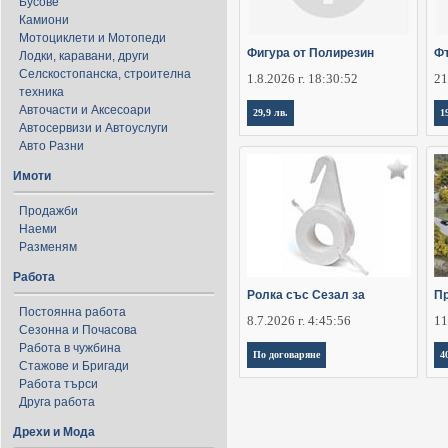
Бусове
Камиони
Мотоциклети и Мотопеди
Фигура от Полирезин
Фъ
Лодки, каравани, други
Селскостопанска, строителна
1.8.2026 г. 18:30:52
21
техника
Авточасти и Аксесоари
29,9 лв.
1
Автосервизи и Автоуслуги
Авто Разни
Имоти
Продажби
Наеми
Разменям
Работа
Ролка със Сезал за
П
Постоянна работа
8.7.2026 г. 4:45:56
11
Сезонна и Почасова
Работа в чужбина
По договаряне
4
Стажове и Бригади
Работа търси
Друга работа
Дрехи и Мода