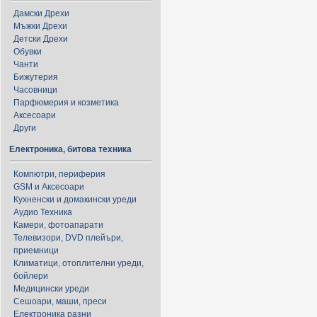
Дамски Дрехи
Мъжки Дрехи
Детски Дрехи
Обувки
Чанти
Бижутерия
Часовници
Парфюмерия и козметика
Аксесоари
Други
Електроника, битова техника
Компютри, периферия
GSM и Аксесоари
Кухненски и домакински уреди
Аудио Техника
Камери, фотоапарати
Телевизори, DVD плейъри,
приемници
Климатици, отоплителни уреди,
бойлери
Медицински уреди
Сешоари, маши, преси
Електроника разни