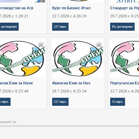
етоводство на Агр
Курс по Бизнес Итал
Стандарт за Уп
7.2026 г. 1:28:21
22.7.2026 г. 4:26:19
29.7.2026 г. 0:2
 договаряне
217 евро.
По договаряне
мски Език за Начи
Френски Език за Нач
Португалски Ез
7.2026 г. 0:25:49
29.7.2026 г. 0:25:54
22.7.2026 г. 4:2
5 евро.
217 евро.
13 евро.
амирай тук