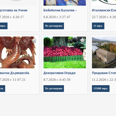
дготовка на Учени
Бейзболни Бухалки –
Италиански Ези
7.2026 г. 4:26:17
6.8.2026 г. 3:27:47
22.7.2026 г. 4:2
 евро.
По договаряне
13 евро.
икална Дърворезба
Декоративни Огради
Продавам Стоп
7.2026 г. 11:07:21
8.7.2026 г. 4:45:59
11.2.2026 г. 22:
 лв.
По договаряне
135000 евро.