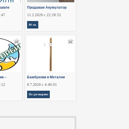
равле
Продавам Акумулатор
5:47
11.2.2026 г. 22:28:52
80 лв.
ик –
Бамбукови и Метални
6:12
8.7.2026 г. 4:46:01
По договаряне