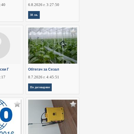
5:40
6.8.2026 г. 3:27:50
38 лв.
ски Г
Обтегач за Сезал
3:17
8.7.2026 г. 4:45:51
По договаряне