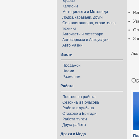
Бусове
Камиони
Мотоциклети и Мотопеди
Из
Лодки, каравани, други
Ув
Селскостопанска, строителна
техника
Оп
Авточасти и Аксесоари
За
Автосервизи и Автоуслуги
Авто Разни
Ако
Имоти
Продажби
Наеми
Разменям
Об
Работа
Постоянна работа
Сезонна и Почасова
Работа в чужбина
Стажове и Бригади
Работа търси
Друга работа
Дрехи и Мода
Пл