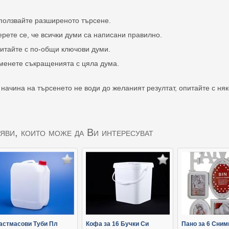
ползвайте разширеното търсене.
ерете се, че всички думи са написани правилно.
итайте с по-общи ключови думи.
менете съкращенията с цяла дума.
 начина на търсенето не води до желаният резултат, опитайте с ня
яви, които може да Ви интересуват
астмасови Туби Пл
Кофа за 16 Бучки Си
Пано за 6 Сним