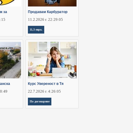
к за
Продавам Карбуратор
6:15
11.2.2026 г. 22:29:05
11,3 евро.
анска
Курс Увереност в Тя
30:49
22.7.2026 г. 4:26:05
По договаряне