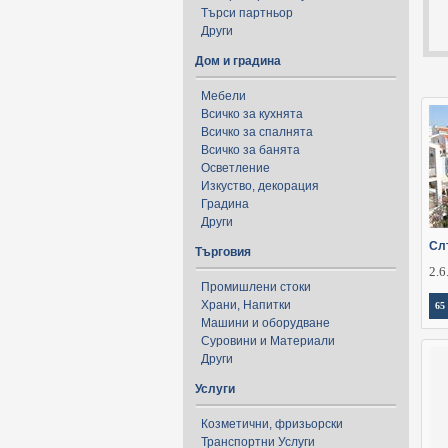
Търси партньор
Други
Дом и градина
Мебели
Всичко за кухнята
Всичко за спалнята
Всичко за банята
Осветление
Изкуство, декорация
Градина
Други
Сл
Търговия
2.6
Промишлени стоки
Храни, Напитки
65
Машини и оборудване
Суровини и Материали
Други
Услуги
Козметични, фризьорски
Транспортни Услуги