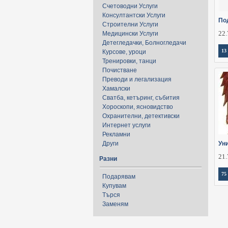
Счетоводни Услуги
Консултантски Услуги
По
Строителни Услуги
22.
Медицински Услуги
Детегледачки, Болногледачи
13
Курсове, уроци
Тренировки, танци
Почистване
Преводи и легализация
Хамалски
Сватба, кетъринг, събития
Хороскопи, ясновидство
Охранителни, детективски
Интернет услуги
Рекламни
Други
Ун
21.
Разни
75
Подарявам
Купувам
Търся
Заменям