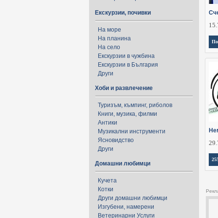
Екскурзии, почивки
Сч
15.
На море
На планина
По
На село
Екскурзии в чужбина
Екскурзии в България
Други
Хоби и развлечение
Туризъм, къмпинг, риболов
Книги, музика, филми
Антики
Не
Музикални инструменти
Ясновидство
29.
Други
25
Домашни любимци
Кучета
Котки
Рекл
Други домашни любимци
Изгубени, намерени
Ветеринарни Услуги