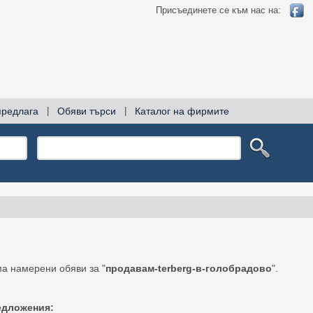
Присъединете се към нас на:
предлага
|
Обяви търси
|
Каталог на фирмите
а намерени обяви за "
продавам-terberg-в-голобрадово
".
едложения: