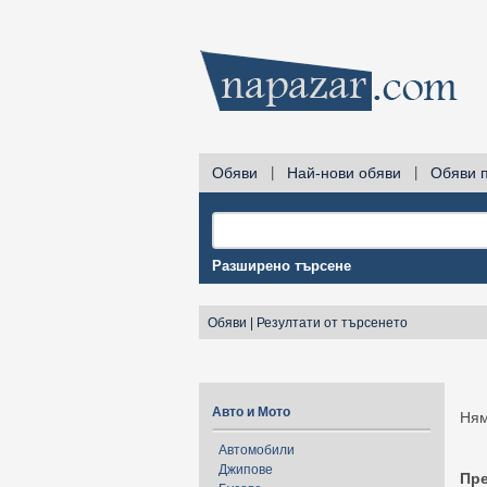
Обяви
|
Най-нови обяви
|
Обяви 
Разширено търсене
Обяви
|
Резултати от търсенето
Авто и Мото
Ням
Автомобили
Джипове
Пр