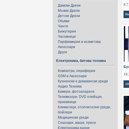
8.7
Дамски Дрехи
Мъжки Дрехи
По
Детски Дрехи
Обувки
Чанти
Бижутерия
Часовници
Парфюмерия и козметика
Аксесоари
Други
Електроника, битова техника
Бу
Компютри, периферия
18.
GSM и Аксесоари
Кухненски и домакински уреди
22
Аудио Техника
Камери, фотоапарати
Телевизори, DVD плейъри,
приемници
Климатици, отоплителни уреди,
бойлери
Медицински уреди
Сешоари, маши, преси
Електроника разни