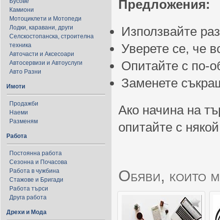
Предложения:
Бусове
Камиони
Мотоциклети и Мотопеди
Лодки, каравани, други
Използвайте ра
Селскостопанска, строителна
Уверете се, че 
техника
Авточасти и Аксесоари
Опитайте с по-
Автосервизи и Автоуслуги
Авто Разни
Заменете съкращ
Имоти
Продажби
Ако начина на тъ
Наеми
Разменям
опитайте с някой
Работа
Постоянна работа
Сезонна и Почасова
Обяви, които м
Работа в чужбина
Стажове и Бригади
Работа търси
Друга работа
Дрехи и Мода