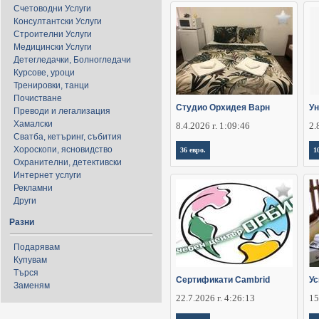
Счетоводни Услуги
Консултантски Услуги
Строителни Услуги
Медицински Услуги
Детегледачки, Болногледачи
Курсове, уроци
Тренировки, танци
Почистване
Студио Орхидея Варн
Ун
Преводи и легализация
Хамалски
8.4.2026 г. 1:09:46
2.
Сватба, кетъринг, събития
Хороскопи, ясновидство
36 евро.
1
Охранителни, детективски
Интернет услуги
Рекламни
Други
Разни
Подарявам
Купувам
Търся
Сертификати Cambrid
Ус
Заменям
22.7.2026 г. 4:26:13
15