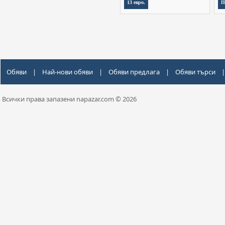
13 евро.
П
Обяви
|
Най-нови обяви
|
Обяви предлага
|
Обяви търси
|
Всички права запазени napazar.com © 2026