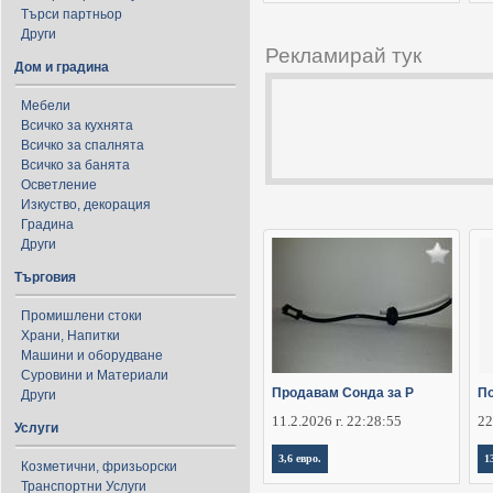
Търси партньор
Други
Рекламирай тук
Дом и градина
Мебели
Всичко за кухнята
Всичко за спалнята
Всичко за банята
Осветление
Изкуство, декорация
Градина
Други
Търговия
Промишлени стоки
Храни, Напитки
Машини и оборудване
Суровини и Материали
Продавам Сонда за Р
По
Други
11.2.2026 г. 22:28:55
22
Услуги
3,6 евро.
1
Козметични, фризьорски
Транспортни Услуги