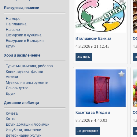
Екскурзии, почивки
На море
На планина
На село
Екскурзии в чужбина
Италиански Език за
Об
Екскурзии в България
Други
4.8.2026 г. 21:12:45
4.
Хоби и развлечение
255 евро.
П
Туризъм, къмпинг, риболов
Книги, музика, филми
Антики
Музикални инструменти
Ясновидство
Други
Домашни любимци
Касетки за Ягоди и
Об
Кучета
Котки
8.7.2026 г. 4:46:03
4.
Други домашни любимци
Изгубени, намерени
По договаряне
П
Ветеринарни Услуги