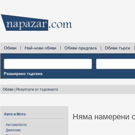
Обяви
|
Най-нови обяви
|
Обяви предлага
|
Обяви търси
|
Разширено търсене
Обяви
|
Резултати от търсенето
Авто и Мото
Няма намерени о
Автомобили
Джипове