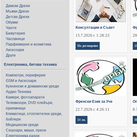
Дамски Дрехи
Мъжки Дрехи
Детски Дрехи
Обувки
Консултации и Съвет
Фр
Чанти
Бижутерия
15.7.2026 г. 1:28:23
29
Часовници
Парфюмерия и козметика
По договаряне
2
Аксесоари
Други
Електроника, битова техника
Компютри, периферия
GSM и Аксесоари
Кухненски и домакински уреди
Аудио Техника
Камери, фотоапарати
Френски Език за Уче
Оп
Телевизори, DVD плейъри,
приемници
22.7.2026 г. 4:26:11
8.
Климатици, отоплителни уреди,
бойлери
13 лв.
П
Медицински уреди
Сешоари, маши, преси
Електроника разни