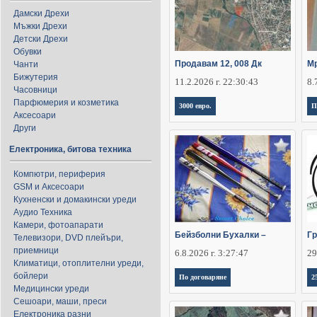
Дамски Дрехи
Мъжки Дрехи
Детски Дрехи
Обувки
Продавам 12, 008 Дк
Мр
Чанти
Бижутерия
11.2.2026 г. 22:30:43
8.
Часовници
Парфюмерия и козметика
3000 евро.
П
Аксесоари
Други
Електроника, битова техника
Компютри, периферия
GSM и Аксесоари
Кухненски и домакински уреди
Аудио Техника
Камери, фотоапарати
Бейзболни Бухалки –
Гр
Телевизори, DVD плейъри,
приемници
6.8.2026 г. 3:27:47
29
Климатици, отоплителни уреди,
бойлери
По договаряне
2
Медицински уреди
Сешоари, маши, преси
Електроника разни