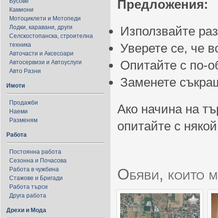
Предложения:
Бусове
Камиони
Мотоциклети и Мотопеди
Лодки, каравани, други
Използвайте ра
Селскостопанска, строителна
Уверете се, че 
техника
Авточасти и Аксесоари
Опитайте с по-
Автосервизи и Автоуслуги
Авто Разни
Заменете съкращ
Имоти
Продажби
Ако начина на тъ
Наеми
Разменям
опитайте с някой
Работа
Постоянна работа
Сезонна и Почасова
Обяви, които м
Работа в чужбина
Стажове и Бригади
Работа търси
Друга работа
Дрехи и Мода