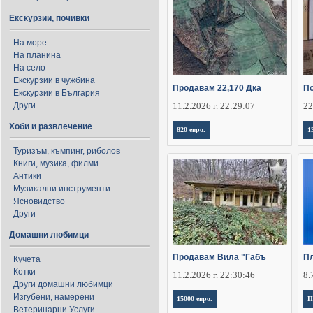
Екскурзии, почивки
На море
На планина
На село
Екскурзии в чужбина
Продавам 22,170 Дка
По
Екскурзии в България
Други
11.2.2026 г. 22:29:07
22
Хоби и развлечение
820 евро.
1
Туризъм, къмпинг, риболов
Книги, музика, филми
Антики
Музикални инструменти
Ясновидство
Други
Домашни любимци
Продавам Вила "Габъ
Пл
Кучета
Котки
11.2.2026 г. 22:30:46
8.
Други домашни любимци
Изгубени, намерени
15000 евро.
П
Ветеринарни Услуги