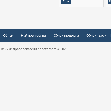
26 лв.
8
Обяви
|
Най-нови обяви
|
Обяви предлага
|
Обяви търси
|
Всички права запазени napazar.com © 2026