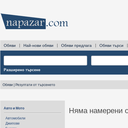
Обяви
|
Най-нови обяви
|
Обяви предлага
|
Обяви търси
|
Разширено търсене
Обяви
|
Резултати от търсенето
Авто и Мото
Няма намерени о
Автомобили
Джипове