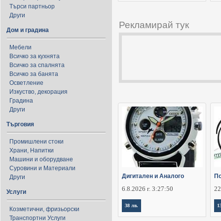
Търси партньор
Други
Рекламирай тук
Дом и градина
Мебели
Всичко за кухнята
Всичко за спалнята
Всичко за банята
Осветление
Изкуство, декорация
Градина
Други
Търговия
Промишлени стоки
Храни, Напитки
Машини и оборудване
Суровини и Материали
Дигитален и Аналого
По
Други
6.8.2026 г. 3:27:50
22
Услуги
38 лв.
1
Козметични, фризьорски
Транспортни Услуги