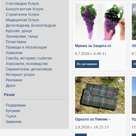
Счетоводни Услуги
Консултантски Услуги
Строителни Услуги
Медицински Услуги
Детегледачки, Болногледачи
Курсове, уроци
Тренировки, танци
Почистване
Мрежа за Защита от
Об
Преводи и легализация
Хамалски
8.7.2026 г. 4:46:11
8.
Сватба, кетъринг, събития
Хороскопи, ясновидство
По договаряне
П
Охранителни, детективски
Интернет услуги
Рекламни
Други
Разни
Подарявам
Купувам
Търся
Одеало за Пикник –
Пр
Заменям
2.8.2026 г. 18:25:13
11