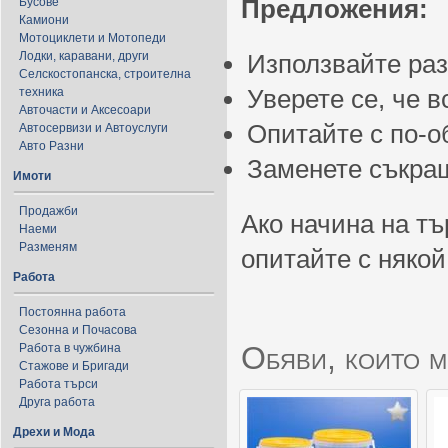
Предложения:
Бусове
Камиони
Мотоциклети и Мотопеди
Лодки, каравани, други
Използвайте ра
Селскостопанска, строителна
Уверете се, че 
техника
Авточасти и Аксесоари
Опитайте с по-
Автосервизи и Автоуслуги
Авто Разни
Заменете съкращ
Имоти
Продажби
Ако начина на тъ
Наеми
Разменям
опитайте с някой
Работа
Постоянна работа
Сезонна и Почасова
Обяви, които м
Работа в чужбина
Стажове и Бригади
Работа търси
Друга работа
Дрехи и Мода