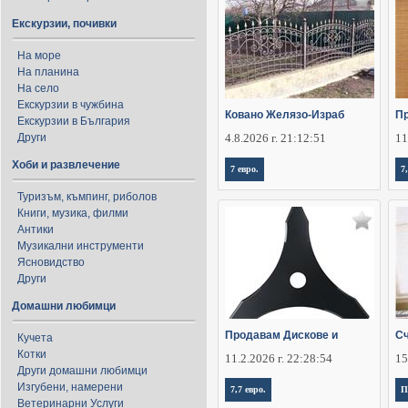
Екскурзии, почивки
На море
На планина
На село
Екскурзии в чужбина
Ковано Желязо-Израб
П
Екскурзии в България
Други
4.8.2026 г. 21:12:51
11
Хоби и развлечение
7 евро.
7
Туризъм, къмпинг, риболов
Книги, музика, филми
Антики
Музикални инструменти
Ясновидство
Други
Домашни любимци
Продавам Дискове и
Сч
Кучета
Котки
11.2.2026 г. 22:28:54
15
Други домашни любимци
Изгубени, намерени
7,7 евро.
П
Ветеринарни Услуги