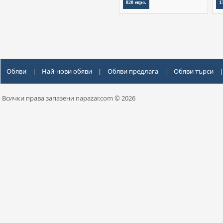
820 евро.
1
Обяви
|
Най-нови обяви
|
Обяви предлага
|
Обяви търси
|
Всички права запазени napazar.com © 2026