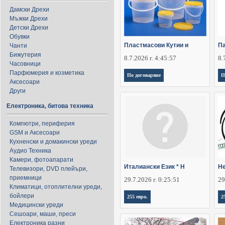
Дамски Дрехи
Мъжки Дрехи
Детски Дрехи
Обувки
Пластмасови Кутии и
П
Чанти
Бижутерия
8.7.2026 г. 4:45:57
8.
Часовници
Парфюмерия и козметика
По договаряне
П
Аксесоари
Други
Електроника, битова техника
Компютри, периферия
GSM и Аксесоари
Кухненски и домакински уреди
Аудио Техника
Камери, фотоапарати
Италиански Език * Н
Не
Телевизори, DVD плейъри,
приемници
29.7.2026 г. 0:25:51
29
Климатици, отоплителни уреди,
бойлери
255 евро.
2
Медицински уреди
Сешоари, маши, преси
Електроника разни