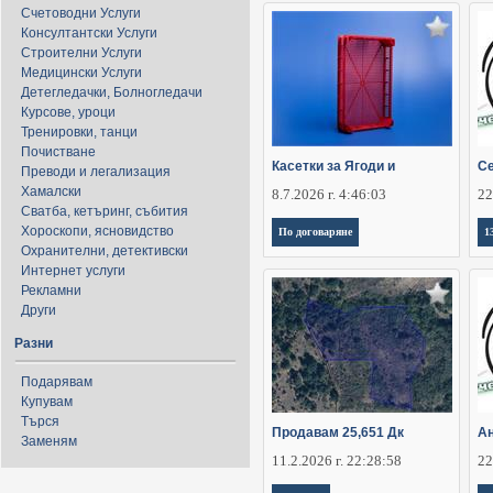
Счетоводни Услуги
Консултантски Услуги
Строителни Услуги
Медицински Услуги
Детегледачки, Болногледачи
Курсове, уроци
Тренировки, танци
Почистване
Касетки за Ягоди и
Се
Преводи и легализация
Хамалски
8.7.2026 г. 4:46:03
22
Сватба, кетъринг, събития
Хороскопи, ясновидство
По договаряне
1
Охранителни, детективски
Интернет услуги
Рекламни
Други
Разни
Подарявам
Купувам
Търся
Продавам 25,651 Дк
Ан
Заменям
11.2.2026 г. 22:28:58
22