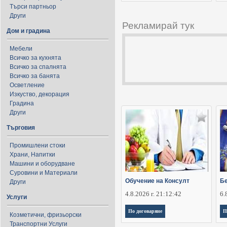
Търси партньор
Други
Рекламирай тук
Дом и градина
Мебели
Всичко за кухнята
Всичко за спалнята
Всичко за банята
Осветление
Изкуство, декорация
Градина
Други
Търговия
Промишлени стоки
Храни, Напитки
Машини и оборудване
Суровини и Материали
Обучение на Консулт
Бе
Други
4.8.2026 г. 21:12:42
6.
Услуги
По договаряне
П
Козметични, фризьорски
Транспортни Услуги