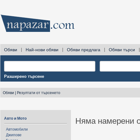
Обяви
|
Най-нови обяви
|
Обяви предлага
|
Обяви търси
|
Разширено търсене
Обяви
|
Резултати от търсенето
Авто и Мото
Няма намерени о
Автомобили
Джипове