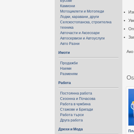
Бусове
Камиони
Мотоциклети и Мотопеди
Из
Лодки, каравани, други
Ув
Селскостопанска, строителна
техника
Оп
Авточасти и Аксесоари
За
Автосервизи и Автоуслуги
Авто Разни
Ако
Имоти
Продажби
Наеми
Разменям
Об
Работа
Постоянна работа
Сезонна и Почасова
Работа в чужбина
Стажове и Бригади
Работа търси
Друга работа
Дрехи и Мода
Пл