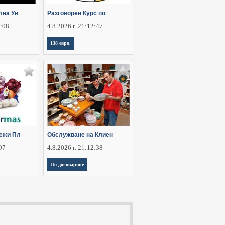
лна Ув
Разговорен Курс по
6:08
4.8.2026 г. 21:12:47
138 евро.
ежи Пл
Обслужване на Клиен
:07
4.8.2026 г. 21:12:38
По договаряне