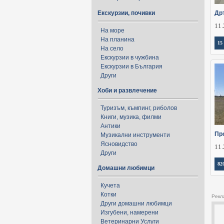
Екскурзии, почивки
Др
11.
На море
На планина
15
На село
Екскурзии в чужбина
Екскурзии в България
Други
Хоби и развлечение
Туризъм, къмпинг, риболов
Книги, музика, филми
Антики
Пр
Музикални инструменти
Ясновидство
11.
Други
82
Домашни любимци
Кучета
Котки
Рекл
Други домашни любимци
Изгубени, намерени
Ветеринарни Услуги