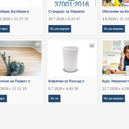
лбари, Булбари и
Стандарт за Управле
Обучение на К
2.2026 г. 21:37:35
29.7.2026 г. 0:25:47
4.8.2026 г. 21:1
0 евро.
По договаряне
По договаряне
клене на Паркет о
Кофички за Разсад о
Курс Увереност
.2026 г. 21:51:19
8.7.2026 г. 4:45:50
22.7.2026 г. 4:2
евро.
,04 лв.
По договаряне