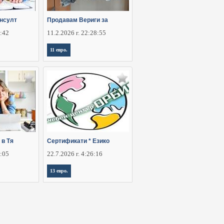
онсулт
Продавам Вериги за
2:42
11.2.2026 г. 22:28:55
11 евро.
 в Тя
Сертификати * Езико
6:05
22.7.2026 г. 4:26:16
13 евро.