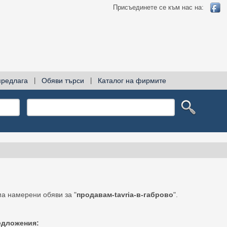
Присъединете се към нас на:
предлага
|
Обяви търси
|
Каталог на фирмите
а намерени обяви за "
продавам-tavria-в-габрово
".
едложения: