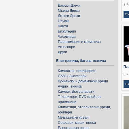
8.7
Дамски Дрехи
Мъжки Дрехи
По
Детски Дрехи
Обувки
Чанти
Бижутерия
Часовници
Парфюмерия и козметика
Аксесоари
Други
Електроника, битова техника
Пл
Компютри, периферия
8.7
GSM и Аксесоари
Кухненски и домакински уреди
По
Аудио Техника
Камери, фотоапарати
Телевизори, DVD плейъри,
приемници
Климатици, отоплителни уреди,
бойлери
Медицински уреди
Сешоари, маши, преси
Електроника разни