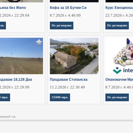
ъжка без Жило
Кофа за 16 Бучки Си
Курс Емоциона
2.2026 г. 22:29:04
8.7.2026 г. 4:46:00
22.7.2026 г. 4:2
 лв.
По договаряне
По договаряне
одавам 18,128 Дка
Продавам Стопанска
Опаковачни Мр
2.2026 г. 22:29:09
11.2.2026 г. 22:30:49
8.7.2026 г. 4:46
0 евро.
135000 евро.
По договаряне
амирай тук