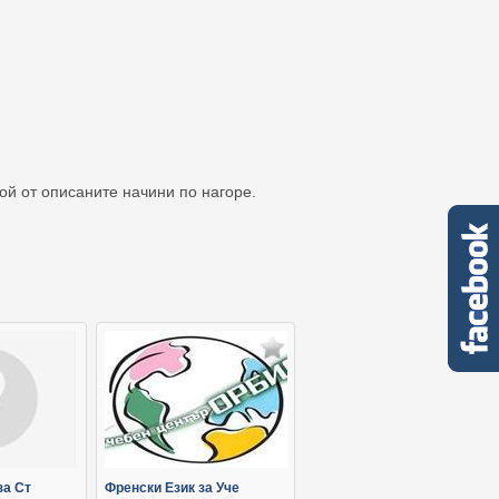
кой от описаните начини по нагоре.
за Ст
Френски Език за Уче