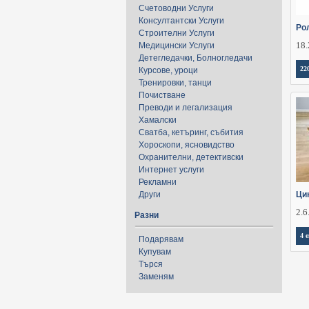
Счетоводни Услуги
Консултантски Услуги
Ро
Строителни Услуги
18.
Медицински Услуги
Детегледачки, Болногледачи
22
Курсове, уроци
Тренировки, танци
Почистване
Преводи и легализация
Хамалски
Сватба, кетъринг, събития
Хороскопи, ясновидство
Охранителни, детективски
Интернет услуги
Рекламни
Други
Ци
2.6
Разни
4 
Подарявам
Купувам
Търся
Заменям