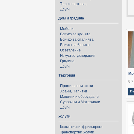
Търси партньор
Други
Дом и градина
Мебели
Всичко за кухнята
Всичко за спалнята
Всичко за банята
Осветление
Изкуство, декорация
Градина
Други
Мр
Търговия
8.7
Промишлени стоки
Храни, Напитки
По
Машини и оборудване
Суровини и Материали
Други
Услуги
Козметични, фризьорски
Транспортни Услуги