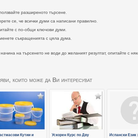
ползвайте разширеното търсене.
ерете се, че всички думи са написани правилно.
итайте с по-общи ключови думи.
менете съкращенията с цяла дума.
 начина на търсенето не води до желаният резултат, опитайте с ня
яви, които може да Ви интересуват
астмасови Кутии и
Ускорен Курс по Дву
Испански Език 