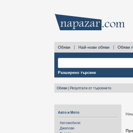
Обяви
|
Най-нови обяви
|
Обяви 
Разширено търсене
Обяви
|
Резултати от търсенето
Авто и Мото
Ням
Автомобили
Джипове
Пр