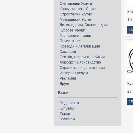
Счетоводни Услуги
Консултантски Услуги
Ко
Строителни Услуги
1.8
Медицински Услуги
Детегледачки, Болногледачи
34
Курсове, уроци
Тренировки, танци
Почистване
Преводи и легализация
Хамалски
Сватба, кетъринг, събития
Хороскопи, ясновидство
Охранителни, детективски
Интернет услуги
Рекламни
Други
Ку
29.
Разни
25
Подарявам
Купувам
Търся
Заменям