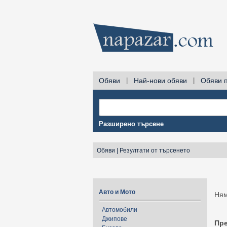
Обяви
|
Най-нови обяви
|
Обяви 
Разширено търсене
Обяви
|
Резултати от търсенето
Авто и Мото
Ням
Автомобили
Джипове
Пр