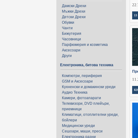
22.
Дамски Дрехи
Мъжки Дрехи
13
Детски Дрехи
Обувки
Чанти
Бижутерия
Часовници
Парфюмерия и козметика
Аксесоари
Други
Електроника, битова техника
Пр
Компютри, периферия
11.
GSM и Аксесоари
Кухненски и домакински уреди
82
Аудио Техника
Камери, фотоапарати
Телевизори, DVD плейъри,
приемници
Климатици, отоплителни уреди,
бойлери
Медицински уреди
Сешоари, маши, преси
Електроника разни