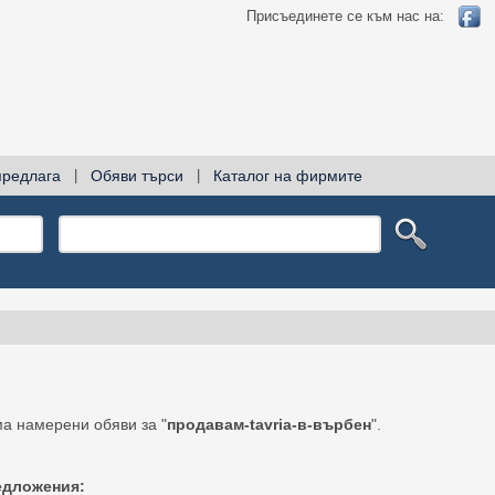
Присъединете се към нас на:
предлага
|
Обяви търси
|
Каталог на фирмите
а намерени обяви за "
продавам-tavria-в-върбен
".
едложения: