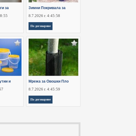
ги за
Зимни Покривала за
28:55
8.7.2026 г. 4:45:58
По договаряне
утии и
Мрежа за Овошки Пло
:57
8.7.2026 г. 4:45:59
По договаряне