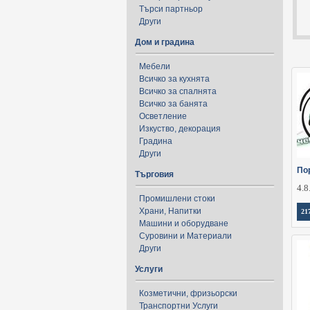
Търси партньор
Други
Дом и градина
Мебели
Всичко за кухнята
Всичко за спалнята
Всичко за банята
Осветление
Изкуство, декорация
Градина
Други
По
Търговия
4.8
Промишлени стоки
Храни, Напитки
21
Машини и оборудване
Суровини и Материали
Други
Услуги
Козметични, фризьорски
Транспортни Услуги