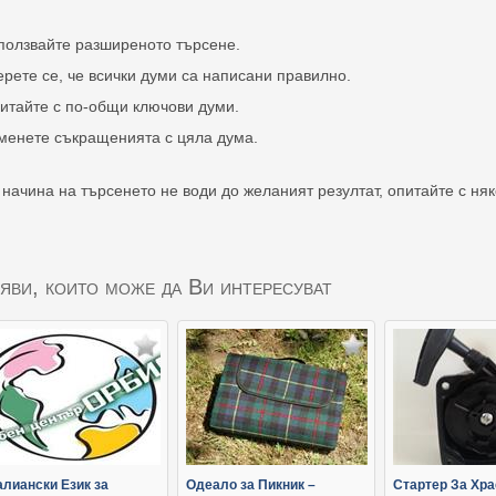
ползвайте разширеното търсене.
ерете се, че всички думи са написани правилно.
итайте с по-общи ключови думи.
менете съкращенията с цяла дума.
 начина на търсенето не води до желаният резултат, опитайте с ня
яви, които може да Ви интересуват
алиански Език за
Одеало за Пикник –
Стартер За Хра