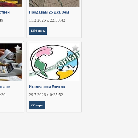
ствен
Продавам 25 Дка Зем
:49
11.2.2026 г. 22:30:42
1350 евро.
тване
Италиански Език за
8:20
29.7.2026 г. 0:25:52
255 евро.