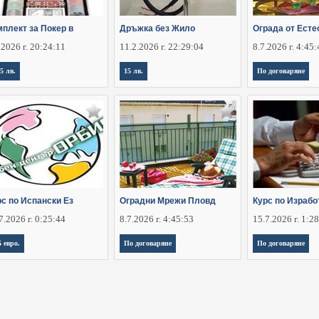
мплект за Покер в
Дръжка без Жило
Ограда от Есте
.2026 г. 20:24:11
11.2.2026 г. 22:29:04
8.7.2026 г. 4:45
,5 лв.
15 лв.
По договаряне
рс по Испански Ез
Оградни Мрежи Пловд
Курс по Израбо
7.2026 г. 0:25:44
8.7.2026 г. 4:45:53
15.7.2026 г. 1:2
5 евро.
По договаряне
По договаряне