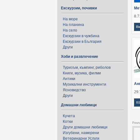
Екскурзии, почивки
Ме
8.7
На море
На планина
По
На село
Екскурзии в чужбина
Екскурзии в България
Други
Хоби и развлечение
Туризъм, къмпинг, риболов
Книги, музика, филми
Антики
Анг
Музикални инструменти
Ясновидство
29.
Други
11
Домашни любимци
Кучета
Котки
Рекл
Други домашни любимци
Изгубени, намерени
Ветеринарни Услуги