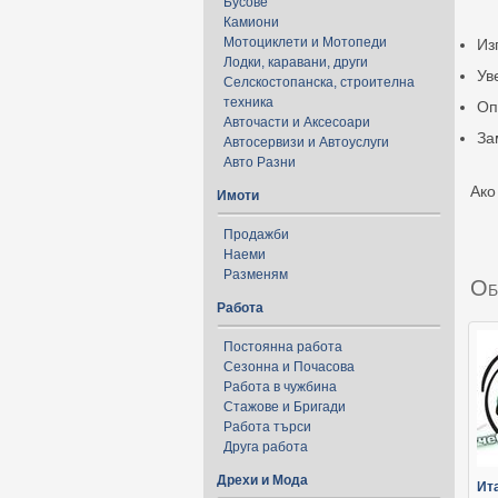
Бусове
Камиони
Мотоциклети и Мотопеди
Из
Лодки, каравани, други
Ув
Селскостопанска, строителна
техника
Оп
Авточасти и Аксесоари
За
Автосервизи и Автоуслуги
Авто Разни
Ако
Имоти
Продажби
Наеми
Разменям
Об
Работа
Постоянна работа
Сезонна и Почасова
Работа в чужбина
Стажове и Бригади
Работа търси
Друга работа
Дрехи и Мода
Ит