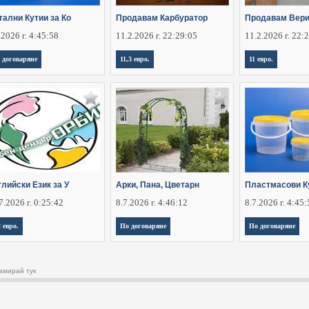
тални Кутии за Ко
Продавам Карбуратор
Продавам Вери
.2026 г. 4:45:58
11.2.2026 г. 22:29:05
11.2.2026 г. 22:
 договаряне
11,3 евро.
11 евро.
лийски Език за У
Арки, Пана, Цветарн
Пластмасови К
7.2026 г. 0:25:42
8.7.2026 г. 4:46:12
8.7.2026 г. 4:45
2 евро.
По договаряне
По договаряне
амирай тук