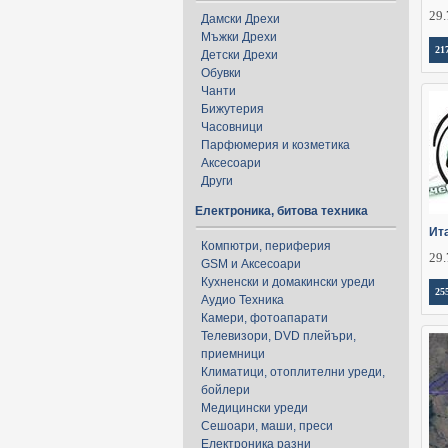
29.
Дамски Дрехи
Мъжки Дрехи
21
Детски Дрехи
Обувки
Чанти
Бижутерия
Часовници
Парфюмерия и козметика
Аксесоари
Други
Електроника, битова техника
Ит
Компютри, периферия
29.
GSM и Аксесоари
Кухненски и домакински уреди
25
Аудио Техника
Камери, фотоапарати
Телевизори, DVD плейъри,
приемници
Климатици, отоплителни уреди,
бойлери
Медицински уреди
Сешоари, маши, преси
Електроника разни