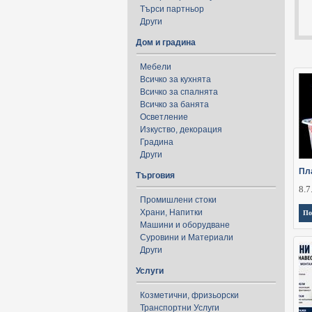
Търси партньор
Други
Дом и градина
Мебели
Всичко за кухнята
Всичко за спалнята
Всичко за банята
Осветление
Изкуство, декорация
Градина
Други
Пл
Търговия
8.7
Промишлени стоки
Храни, Напитки
По
Машини и оборудване
Суровини и Материали
Други
Услуги
Козметични, фризьорски
Транспортни Услуги