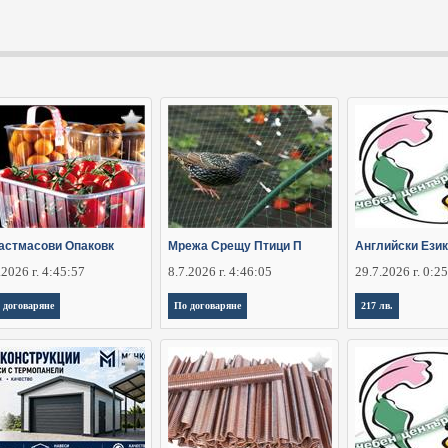
астмасови Опаковк
Мрежа Срещу Птици П
Английски Език
.2026 г. 4:45:57
8.7.2026 г. 4:46:05
29.7.2026 г. 0:2
 договаряне
По договаряне
217 лв.