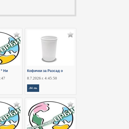
 * Ни
Кофички за Разсад о
5:47
8.7.2026 г. 4:45:50
,04 лв.