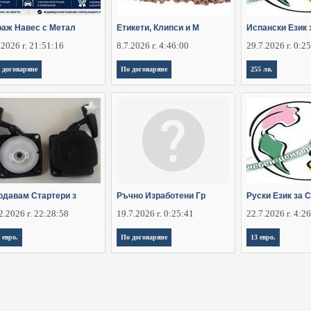
раж Навес с Метал
Етикети, Клипси и М
Испански Език 
.2026 г. 21:51:16
8.7.2026 г. 4:46:00
29.7.2026 г. 0:2
 договаряне
По договаряне
255 лв.
одавам Стартери з
Ръчно Изработени Гр
Руски Език за 
2.2026 г. 22:28:58
19.7.2026 г. 0:25:41
22.7.2026 г. 4:2
 евро.
По договаряне
13 евро.