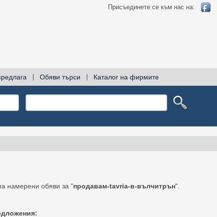
Присъединете се към нас на:
предлага
|
Обяви търси
|
Каталог на фирмите
а намерени обяви за "
продавам-tavria-в-вълчитрън
".
едложения: