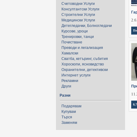
Счетоводни Услуги
Консултантски Услуги
Га
Строителни Услуги
2.6
Медицински Услуги
Детегледачки, Болногледачи
По
Курсове, уроци
Тренировки, танци
Почистване
Преводи и легализация
Хамалски
Сватба, кетъринг, събития
Хороскопи, ясновидство
Охранителни, детективски
Интернет услуги
Рекламни
Други
Пр
11.
Разни
8,7
Подарявам
Купувам
Търся
Заменям