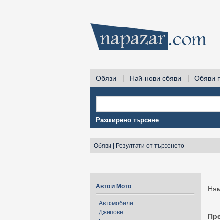
Обяви
|
Най-нови обяви
|
Обяви 
Разширено търсене
Обяви
|
Резултати от търсенето
Авто и Мото
Ням
Автомобили
Джипове
Пр