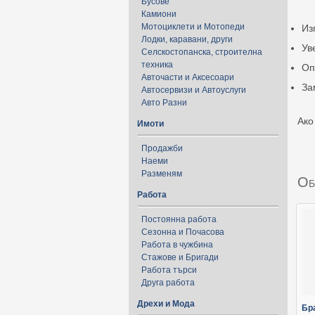
Бусове
Камиони
Мотоциклети и Мотопеди
Из
Лодки, каравани, други
Ув
Селскостопанска, строителна
техника
Оп
Авточасти и Аксесоари
За
Автосервизи и Автоуслуги
Авто Разни
Ако
Имоти
Продажби
Наеми
Разменям
Об
Работа
Постоянна работа
Сезонна и Почасова
Работа в чужбина
Стажове и Бригади
Работа търси
Друга работа
Дрехи и Мода
Бр