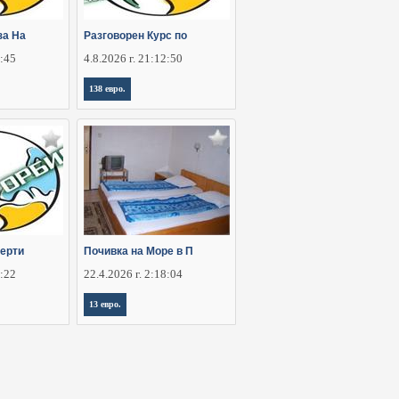
за На
Разговорен Курс по
5:45
4.8.2026 г. 21:12:50
138 евро.
Серти
Почивка на Море в П
6:22
22.4.2026 г. 2:18:04
13 евро.