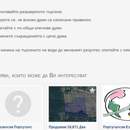
ползвайте разширеното търсене.
ерете се, че всички думи са написани правилно.
итайте с по-общи ключови думи.
менете съкращенията с цяла дума.
 начина на търсенето не води до желаният резултат, опитайте с ня
яви, които може да Ви интересуват
азилски Португалс
Продавам 28,871 Дка
Португалски Ез