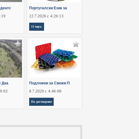
удентс
Португалски Език за
6:19
22.7.2026 г. 4:26:13
13 евро.
8 Дка
Подложки за Свежи П
29:02
8.7.2026 г. 4:46:08
По договаряне