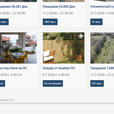
одавам 49,391 Дка
Продавам 24.860 Дка
Ученическо/Ст
2.2026 г. 22:29:09
11.2.2026 г. 22:30:44
25.3.2026 г. 8:0
0 евро.
3000 евро.
30 евро.
аи под Наем на 50
Ограда от Бамбук Пл
Продавам 7,68
.2026 г. 4:46:14
8.7.2026 г. 4:46:06
11.2.2026 г. 22:
 лв.
По договаряне
820 евро.
амирай тук