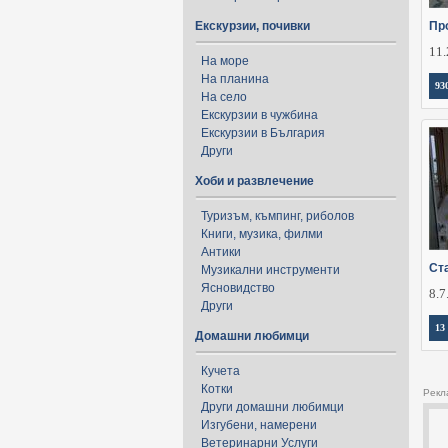
Екскурзии, почивки
Пр
11.
На море
На планина
93
На село
Екскурзии в чужбина
Екскурзии в България
Други
Хоби и развлечение
Туризъм, къмпинг, риболов
Книги, музика, филми
Антики
Ст
Музикални инструменти
Ясновидство
8.7
Други
13
Домашни любимци
Кучета
Котки
Рекл
Други домашни любимци
Изгубени, намерени
Ветеринарни Услуги