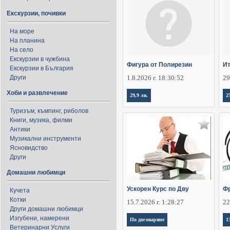
Екскурзии, почивки
На море
На планина
На село
Екскурзии в чужбина
Фигура от Полирезин
Ит
Екскурзии в България
Други
1.8.2026 г. 18:30:52
29
Хоби и развлечение
29,9 лв.
2
Туризъм, къмпинг, риболов
Книги, музика, филми
Антики
Музикални инструменти
Ясновидство
Други
Домашни любимци
Ускорен Курс по Дву
Фр
Кучета
Котки
15.7.2026 г. 1:28:27
22
Други домашни любимци
Изгубени, намерени
По договаряне
1
Ветеринарни Услуги