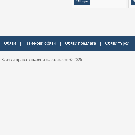
255 евро.
П
Обяви
|
Най-нови обяви
|
Обяви предлага
|
Обяви търси
|
Всички права запазени napazar.com © 2026