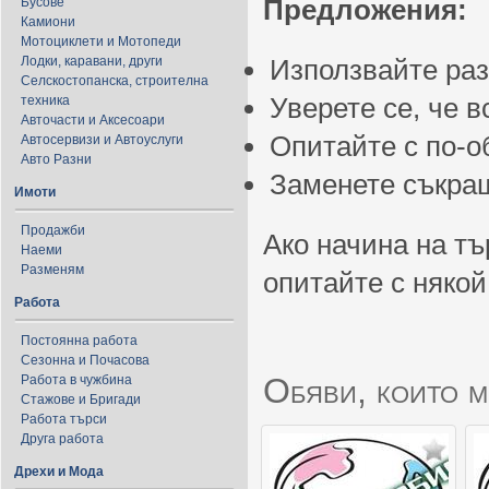
Предложения:
Бусове
Камиони
Мотоциклети и Мотопеди
Лодки, каравани, други
Използвайте ра
Селскостопанска, строителна
Уверете се, че 
техника
Авточасти и Аксесоари
Опитайте с по-
Автосервизи и Автоуслуги
Авто Разни
Заменете съкращ
Имоти
Продажби
Ако начина на тъ
Наеми
Разменям
опитайте с някой
Работа
Постоянна работа
Сезонна и Почасова
Обяви, които м
Работа в чужбина
Стажове и Бригади
Работа търси
Друга работа
Дрехи и Мода