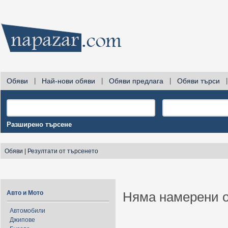
Обяви
|
Най-нови обяви
|
Обяви предлага
|
Обяви търси
|
Разширено търсене
Обяви
|
Резултати от търсенето
Авто и Мото
Няма намерени о
Автомобили
Джипове