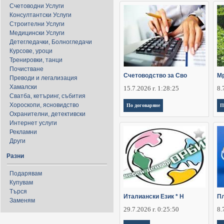
Счетоводни Услуги
Консултантски Услуги
Строителни Услуги
Медицински Услуги
Детегледачки, Болногледачи
Курсове, уроци
Тренировки, танци
Почистване
Счетоводство за Сво
Мр
Преводи и легализация
Хамалски
15.7.2026 г. 1:28:25
8.
Сватба, кетъринг, събития
Хороскопи, ясновидство
По договаряне
П
Охранителни, детективски
Интернет услуги
Рекламни
Други
Разни
Подарявам
Купувам
Търся
Италиански Език * Н
Пл
Заменям
29.7.2026 г. 0:25:50
8.