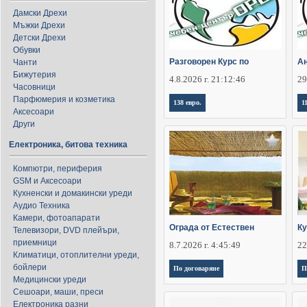
Дамски Дрехи
Мъжки Дрехи
Детски Дрехи
Обувки
Разговорен Курс по
Ан
Чанти
Бижутерия
4.8.2026 г. 21:12:46
29
Часовници
Парфюмерия и козметика
138 евро.
1
Аксесоари
Други
Електроника, битова техника
Компютри, периферия
GSM и Аксесоари
Кухненски и домакински уреди
Аудио Техника
Камери, фотоапарати
Ограда от Естествен
Ку
Телевизори, DVD плейъри,
приемници
8.7.2026 г. 4:45:49
22
Климатици, отоплителни уреди,
бойлери
По договаряне
П
Медицински уреди
Сешоари, маши, преси
Електроника разни