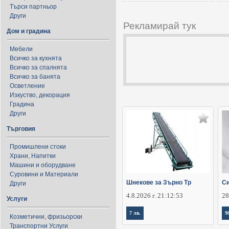
Търси партньор
Други
Рекламирай тук
Дом и градина
Мебели
Всичко за кухнята
Всичко за спалнята
Всичко за банята
Осветление
Изкуство, декорация
Градина
Други
Търговия
Промишлени стоки
Храни, Напитки
Машини и оборудване
Суровини и Материали
Шнекове за Зърно Тр
Си
Други
4.8.2026 г. 21:12:53
28
Услуги
7 лв.
9
Козметични, фризьорски
Транспортни Услуги