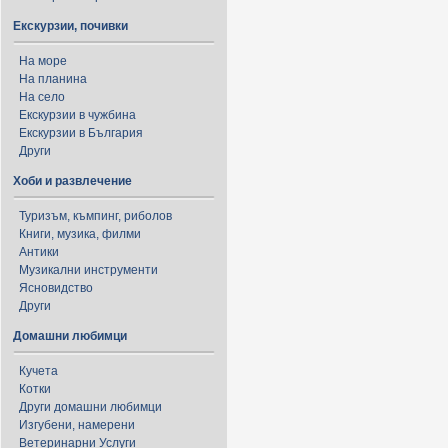
Екскурзии, почивки
На море
На планина
На село
Екскурзии в чужбина
Екскурзии в България
Други
Хоби и развлечение
Туризъм, къмпинг, риболов
Книги, музика, филми
Антики
Музикални инструменти
Ясновидство
Други
Домашни любимци
Кучета
Котки
Други домашни любимци
Изгубени, намерени
Ветеринарни Услуги