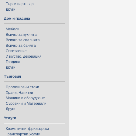
Търси партньор
Други
Дом и градина
Мебели
Всичко за кухнята
Всичко за спалнята
Всичко за банята
Осветление
Изкуство, декорация
Градина
Други
Търговия
Промишлени стоки
Храни, Напитки
Машини и оборудване
Суровини и Материали
Други
Услуги
Козметични, фризьорски
Транспортни Услуги