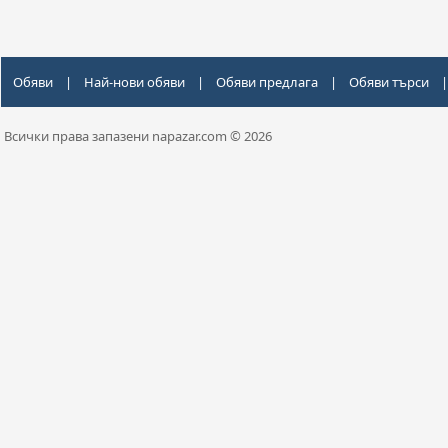
Обяви
|
Най-нови обяви
|
Обяви предлага
|
Обяви търси
|
Всички права запазени napazar.com © 2026