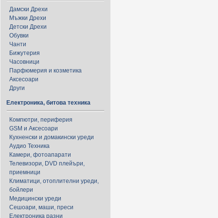
Дамски Дрехи
Мъжки Дрехи
Детски Дрехи
Обувки
Чанти
Бижутерия
Часовници
Парфюмерия и козметика
Аксесоари
Други
Електроника, битова техника
Компютри, периферия
GSM и Аксесоари
Кухненски и домакински уреди
Аудио Техника
Камери, фотоапарати
Телевизори, DVD плейъри,
приемници
Климатици, отоплителни уреди,
бойлери
Медицински уреди
Сешоари, маши, преси
Електроника разни