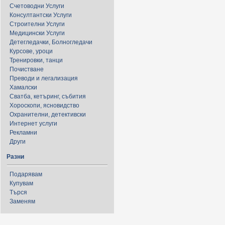
Счетоводни Услуги
Консултантски Услуги
Строителни Услуги
Медицински Услуги
Детегледачки, Болногледачи
Курсове, уроци
Тренировки, танци
Почистване
Преводи и легализация
Хамалски
Сватба, кетъринг, събития
Хороскопи, ясновидство
Охранителни, детективски
Интернет услуги
Рекламни
Други
Разни
Подарявам
Купувам
Търся
Заменям