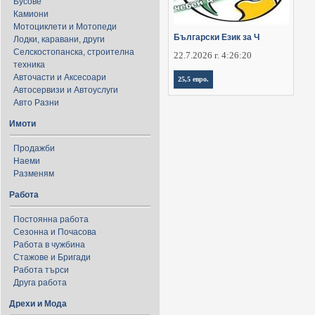
Бусове
Камиони
Мотоциклети и Мотопеди
Български Език за Ч
Лодки, каравани, други
Селскостопанска, строителна
22.7.2026 г. 4:26:20
техника
Авточасти и Аксесоари
25,5 евро.
Автосервизи и Автоуслуги
Авто Разни
Имоти
Продажби
Наеми
Разменям
Работа
Постоянна работа
Сезонна и Почасова
Работа в чужбина
Стажове и Бригади
Работа търси
Друга работа
Дрехи и Мода