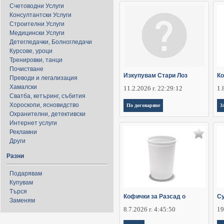
Счетоводни Услуги
Консултантски Услуги
Строителни Услуги
Медицински Услуги
Детегледачки, Болногледачи
Курсове, уроци
Тренировки, танци
Почистване
Изкупувам Стари Лоз
Ко
Преводи и легализация
Хамалски
11.2.2026 г. 22:29:12
1.
Сватба, кетъринг, събития
Хороскопи, ясновидство
По договаряне
3
Охранителни, детективски
Интернет услуги
Рекламни
Други
Разни
Подарявам
Купувам
Търся
Кофички за Разсад о
Су
Заменям
8.7.2026 г. 4:45:50
19