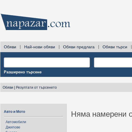
Обяви
|
Най-нови обяви
|
Обяви предлага
|
Обяви търси
|
Разширено търсене
Обяви
|
Резултати от търсенето
Авто и Мото
Няма намерени о
Автомобили
Джипове