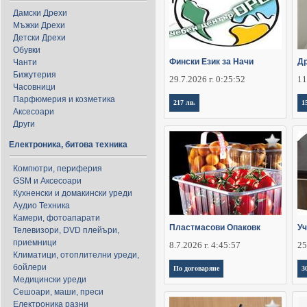
Дамски Дрехи
Мъжки Дрехи
Детски Дрехи
Обувки
Фински Език за Начи
Д
Чанти
Бижутерия
29.7.2026 г. 0:25:52
11
Часовници
Парфюмерия и козметика
217 лв.
1
Аксесоари
Други
Електроника, битова техника
Компютри, периферия
GSM и Аксесоари
Кухненски и домакински уреди
Аудио Техника
Камери, фотоапарати
Пластмасови Опаковк
Уч
Телевизори, DVD плейъри,
приемници
8.7.2026 г. 4:45:57
25
Климатици, отоплителни уреди,
бойлери
По договаряне
3
Медицински уреди
Сешоари, маши, преси
Електроника разни