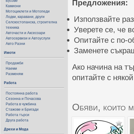
Предложения:
Бусове
Камиони
Мотоциклети и Мотопеди
Лодки, каравани, други
Използвайте ра
Селскостопанска, строителна
Уверете се, че 
техника
Авточасти и Аксесоари
Опитайте с по-
Автосервизи и Автоуслуги
Авто Разни
Заменете съкращ
Имоти
Продажби
Ако начина на тъ
Наеми
Разменям
опитайте с някой
Работа
Постоянна работа
Сезонна и Почасова
Обяви, които м
Работа в чужбина
Стажове и Бригади
Работа търси
Друга работа
Дрехи и Мода