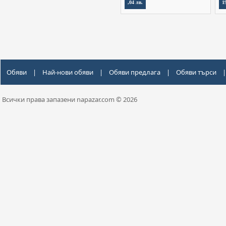
,04 лв.
1
Обяви
|
Най-нови обяви
|
Обяви предлага
|
Обяви търси
|
Всички права запазени napazar.com © 2026