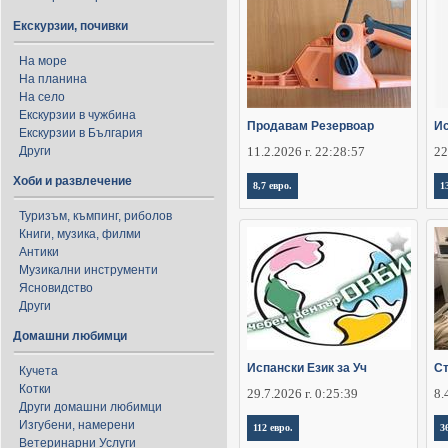
Екскурзии, почивки
На море
На планина
На село
Екскурзии в чужбина
Продавам Резервоар
Ис
Екскурзии в България
Други
11.2.2026 г. 22:28:57
22
Хоби и развлечение
8,7 евро.
1
Туризъм, къмпинг, риболов
Книги, музика, филми
Антики
Музикални инструменти
Ясновидство
Други
Домашни любимци
Испански Език за Уч
Ст
Кучета
Котки
29.7.2026 г. 0:25:39
8.
Други домашни любимци
Изгубени, намерени
112 евро.
3
Ветеринарни Услуги