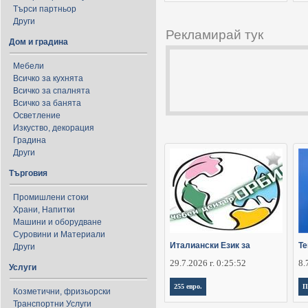
Търси партньор
Други
Рекламирай тук
Дом и градина
Мебели
Всичко за кухнята
Всичко за спалнята
Всичко за банята
Осветление
Изкуство, декорация
Градина
Други
Търговия
Промишлени стоки
Храни, Напитки
Машини и оборудване
Суровини и Материали
Италиански Език за
Те
Други
29.7.2026 г. 0:25:52
8.
Услуги
255 евро.
П
Козметични, фризьорски
Транспортни Услуги