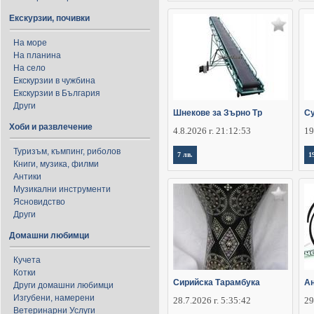
Екскурзии, почивки
На море
На планина
На село
Екскурзии в чужбина
Екскурзии в България
Други
Шнекове за Зърно Тр
Су
Хоби и развлечение
4.8.2026 г. 21:12:53
19
Туризъм, къмпинг, риболов
7 лв.
1
Книги, музика, филми
Антики
Музикални инструменти
Ясновидство
Други
Домашни любимци
Кучета
Котки
Сирийска Тарамбука
Ан
Други домашни любимци
Изгубени, намерени
28.7.2026 г. 5:35:42
29
Ветеринарни Услуги