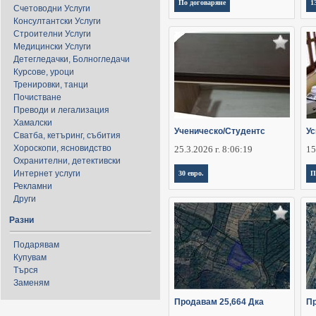
По договаряне
1
Счетоводни Услуги
Консултантски Услуги
Строителни Услуги
Медицински Услуги
Детегледачки, Болногледачи
Курсове, уроци
Тренировки, танци
Почистване
Преводи и легализация
Хамалски
Ученическо/Студентс
Ус
Сватба, кетъринг, събития
Хороскопи, ясновидство
25.3.2026 г. 8:06:19
15
Охранителни, детективски
Интернет услуги
30 евро.
П
Рекламни
Други
Разни
Подарявам
Купувам
Търся
Заменям
Продавам 25,664 Дка
Пр