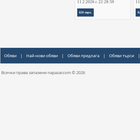
11.2.2026 г. 22:28:59
11
820 евро.
8
Обяви
|
Най-нови обяви
|
Обяви предлага
|
Обяви търси
|
Всички права запазени napazar.com © 2026