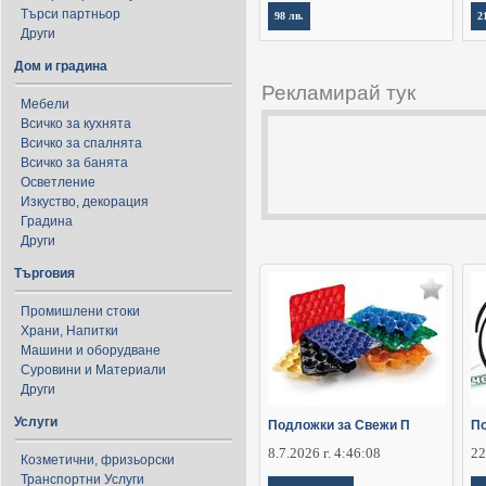
Търси партньор
98 лв.
2
Други
Дом и градина
Рекламирай тук
Мебели
Всичко за кухнята
Всичко за спалнята
Всичко за банята
Осветление
Изкуство, декорация
Градина
Други
Търговия
Промишлени стоки
Храни, Напитки
Машини и оборудване
Суровини и Материали
Други
Услуги
Подложки за Свежи П
По
8.7.2026 г. 4:46:08
22
Козметични, фризьорски
Транспортни Услуги