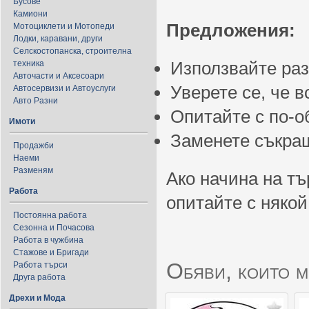
Бусове
Камиони
Предложения:
Мотоциклети и Мотопеди
Лодки, каравани, други
Селскостопанска, строителна
Използвайте ра
техника
Авточасти и Аксесоари
Уверете се, че 
Автосервизи и Автоуслуги
Авто Разни
Опитайте с по-
Имоти
Заменете съкращ
Продажби
Наеми
Разменям
Ако начина на тъ
Работа
опитайте с някой
Постоянна работа
Сезонна и Почасова
Работа в чужбина
Стажове и Бригади
Обяви, които м
Работа търси
Друга работа
Дрехи и Мода