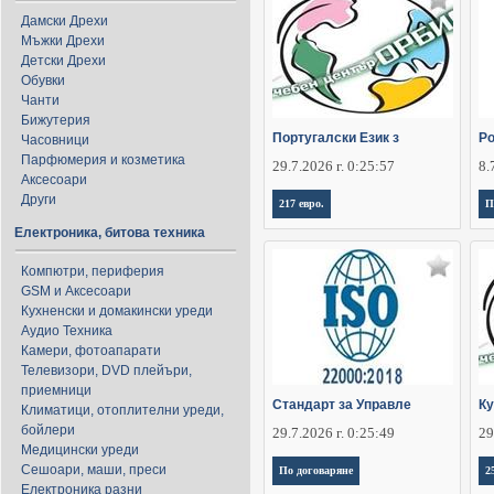
Дамски Дрехи
Мъжки Дрехи
Детски Дрехи
Обувки
Чанти
Бижутерия
Португалски Език з
Ро
Часовници
Парфюмерия и козметика
29.7.2026 г. 0:25:57
8.
Аксесоари
Други
217 евро.
П
Електроника, битова техника
Компютри, периферия
GSM и Аксесоари
Кухненски и домакински уреди
Аудио Техника
Камери, фотоапарати
Телевизори, DVD плейъри,
приемници
Стандарт за Управле
Ку
Климатици, отоплителни уреди,
бойлери
29.7.2026 г. 0:25:49
29
Медицински уреди
Сешоари, маши, преси
По договаряне
2
Електроника разни