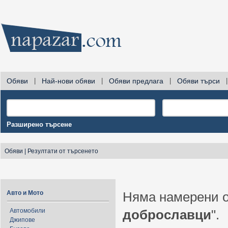
Обяви
|
Най-нови обяви
|
Обяви предлага
|
Обяви търси
|
Разширено търсене
Обяви
|
Резултати от търсенето
Авто и Мото
Няма намерени о
Автомобили
доброславци
".
Джипове