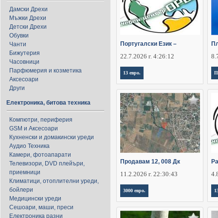
Дамски Дрехи
Мъжки Дрехи
Детски Дрехи
Обувки
Португалски Език –
Пл
Чанти
Бижутерия
22.7.2026 г. 4:26:12
8.
Часовници
Парфюмерия и козметика
13 евро.
П
Аксесоари
Други
Електроника, битова техника
Компютри, периферия
GSM и Аксесоари
Кухненски и домакински уреди
Аудио Техника
Камери, фотоапарати
Продавам 12, 008 Дк
Ра
Телевизори, DVD плейъри,
приемници
11.2.2026 г. 22:30:43
4.
Климатици, отоплителни уреди,
бойлери
3000 евро.
1
Медицински уреди
Сешоари, маши, преси
Електроника разни