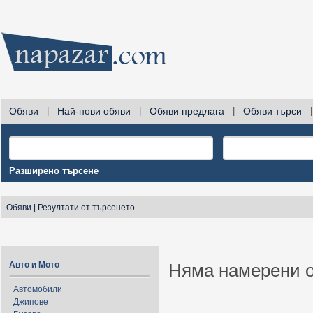
Обяви
|
Най-нови обяви
|
Обяви предлага
|
Обяви търси
|
Разширено търсене
Обяви
|
Резултати от търсенето
Авто и Мото
Няма намерени о
Автомобили
Джипове