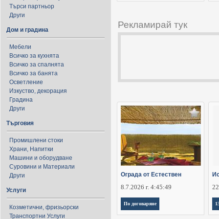
Търси партньор
Други
Рекламирай тук
Дом и градина
Мебели
Всичко за кухнята
Всичко за спалнята
Всичко за банята
Осветление
Изкуство, декорация
Градина
Други
Търговия
Промишлени стоки
Храни, Напитки
Машини и оборудване
Суровини и Материали
Ограда от Естествен
Ис
Други
8.7.2026 г. 4:45:49
22
Услуги
По договаряне
1
Козметични, фризьорски
Транспортни Услуги