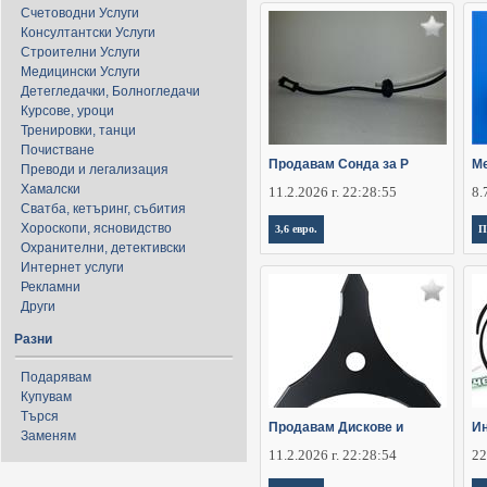
Счетоводни Услуги
Консултантски Услуги
Строителни Услуги
Медицински Услуги
Детегледачки, Болногледачи
Курсове, уроци
Тренировки, танци
Почистване
Продавам Сонда за Р
Ме
Преводи и легализация
Хамалски
11.2.2026 г. 22:28:55
8.
Сватба, кетъринг, събития
Хороскопи, ясновидство
3,6 евро.
П
Охранителни, детективски
Интернет услуги
Рекламни
Други
Разни
Подарявам
Купувам
Търся
Продавам Дискове и
И
Заменям
11.2.2026 г. 22:28:54
22