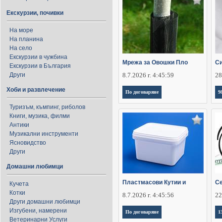
Екскурзии, почивки
На море
На планина
На село
Екскурзии в чужбина
Мрежа за Овошки Пло
Си
Екскурзии в България
Други
8.7.2026 г. 4:45:59
28
Хоби и развлечение
По договаряне
9
Туризъм, къмпинг, риболов
Книги, музика, филми
Антики
Музикални инструменти
Ясновидство
Други
Домашни любимци
Пластмасови Кутии и
Се
Кучета
Котки
8.7.2026 г. 4:45:56
22
Други домашни любимци
Изгубени, намерени
По договаряне
1
Ветеринарни Услуги