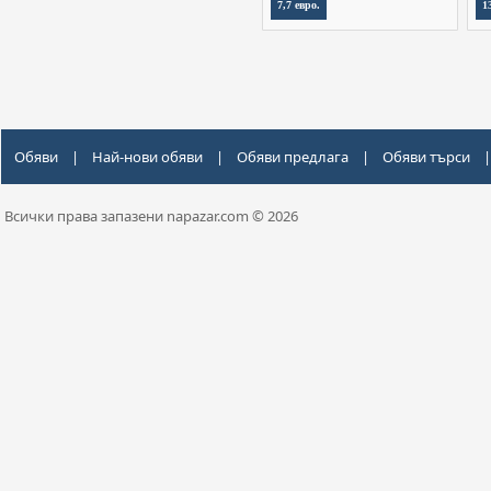
7,7 евро.
1
Обяви
|
Най-нови обяви
|
Обяви предлага
|
Обяви търси
|
Всички права запазени napazar.com © 2026