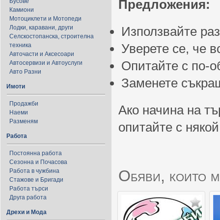
Предложения:
Бусове
Камиони
Мотоциклети и Мотопеди
Лодки, каравани, други
Използвайте ра
Селскостопанска, строителна
Уверете се, че 
техника
Авточасти и Аксесоари
Опитайте с по-
Автосервизи и Автоуслуги
Авто Разни
Заменете съкращ
Имоти
Продажби
Ако начина на тъ
Наеми
Разменям
опитайте с някой
Работа
Постоянна работа
Сезонна и Почасова
Обяви, които м
Работа в чужбина
Стажове и Бригади
Работа търси
Друга работа
Дрехи и Мода