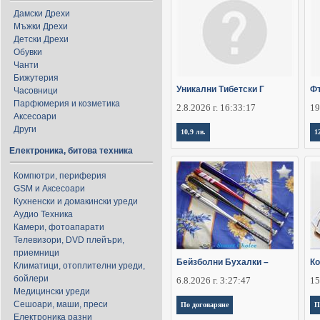
Дамски Дрехи
Мъжки Дрехи
Детски Дрехи
Обувки
Чанти
Бижутерия
Уникални Тибетски Г
Фъ
Часовници
Парфюмерия и козметика
2.8.2026 г. 16:33:17
19
Аксесоари
Други
10,9 лв.
1
Електроника, битова техника
Компютри, периферия
GSM и Аксесоари
Кухненски и домакински уреди
Аудио Техника
Камери, фотоапарати
Телевизори, DVD плейъри,
приемници
Бейзболни Бухалки –
Ко
Климатици, отоплителни уреди,
бойлери
6.8.2026 г. 3:27:47
15
Медицински уреди
Сешоари, маши, преси
По договаряне
П
Електроника разни