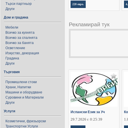
Търси партньор
220 евро.
4
Други
Дом и градина
Рекламирай тук
Мебели
Всичко за кухнята
Всичко за спалнята
Всичко за банята
Осветление
Изкуство, декорация
Градина
Други
Търговия
Промишлени стоки
Храни, Напитки
Машини и оборудване
Суровини и Материали
Други
Услуги
Испански Език за Уч
Ко
29.7.2026 г. 0:25:39
1.
Козметични, фризьорски
Транспортни Услуги