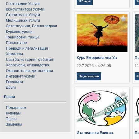
112 евро.
3
Счетоводни Услуги
Консултантски Услуги
Строителни Услуги
Медицински Услуги
Детегледачки, Болногледачи
Курсове, уроци
Тренировки, танци
Почистване
Преводи и легализация
Хамалски
Курс Емоционална Ув
Пр
Сватба, кетъринг, събития
Хороскопи, ясновидство
22.7.2026 г. 4:26:08
11
Охранителни, детективски
Интернет услуги
По договаряне
8
Рекламни
Други
Разни
Подарявам
Купувам
Търся
Заменям
Италиански Език за
По