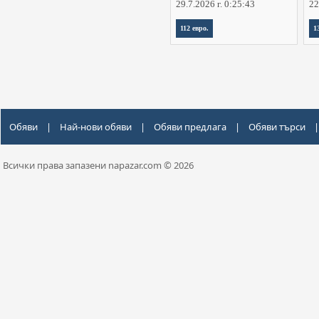
29.7.2026 г. 0:25:43
22
112 евро.
1
Обяви
|
Най-нови обяви
|
Обяви предлага
|
Обяви търси
|
Всички права запазени napazar.com © 2026