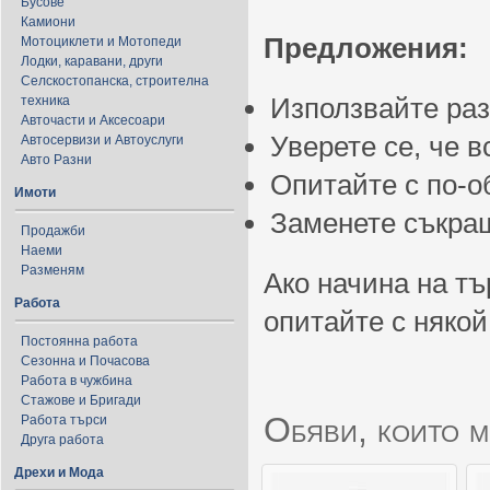
Бусове
Камиони
Предложения:
Мотоциклети и Мотопеди
Лодки, каравани, други
Селскостопанска, строителна
Използвайте ра
техника
Авточасти и Аксесоари
Уверете се, че 
Автосервизи и Автоуслуги
Авто Разни
Опитайте с по-
Имоти
Заменете съкращ
Продажби
Наеми
Разменям
Ако начина на тъ
Работа
опитайте с някой
Постоянна работа
Сезонна и Почасова
Работа в чужбина
Стажове и Бригади
Обяви, които м
Работа търси
Друга работа
Дрехи и Мода