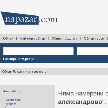
Обяви
|
Най-нови обяви
|
Обяви предлага
|
Обяви търси
|
Разширено търсене
Обяви
|
Резултати от търсенето
Авто и Мото
Няма намерени о
Автомобили
александрово
".
Джипове