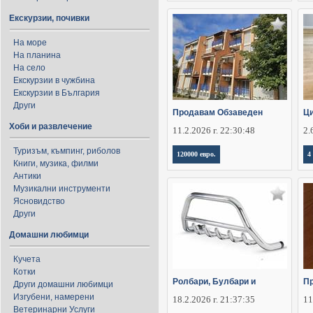
Екскурзии, почивки
На море
На планина
На село
Екскурзии в чужбина
Екскурзии в България
Други
Продавам Обзаведен
Ци
Хоби и развлечение
11.2.2026 г. 22:30:48
2.
Туризъм, къмпинг, риболов
120000 евро.
4
Книги, музика, филми
Антики
Музикални инструменти
Ясновидство
Други
Домашни любимци
Кучета
Котки
Ролбари, Булбари и
П
Други домашни любимци
Изгубени, намерени
18.2.2026 г. 21:37:35
11
Ветеринарни Услуги