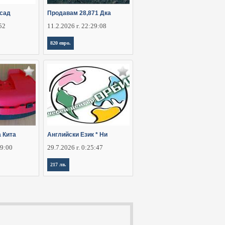
зсад
Продавам 28,871 Дка
:52
11.2.2026 г. 22:29:08
820 евро.
 Кита
Английски Език * Ни
29:00
29.7.2026 г. 0:25:47
217 лв.