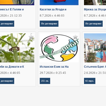
знесът Е Голям и
Касетки за Ягоди и
Мрежа за Улуц
.2026 г. 21:12:35
8.7.2026 г. 4:46:03
8.7.2026 г. 4:46
 договаряне
По договаряне
По договаряне
би за Домати и К
Испански Език за На
Слънчев Бряг 
.2026 г. 4:46:05
29.7.2026 г. 0:25:45
2.6.2026 г. 21:5
 договаряне
255 лв.
65 евро.