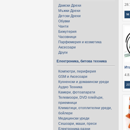
28.
Дамски Дрехи
Мъжки Дрехи
98
Детски Дрехи
Обувки
Чанти
Бижутерия
Часовници
Парфюмерия и козметика
Аксесоари
Други
Електроника, битова техника
Ит
Компютри, периферия
4.8
GSM и Аксесоари
Кухненски и домакински уреди
25
Аудио Техника
Камери, фотоапарати
Телевизори, DVD плейъри,
приемници
Климатици, отоплителни уреди,
бойлери
Медицински уреди
Сешоари, маши, преси
Електроника разни