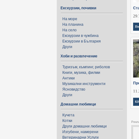
Екскурзии, почивки
Ст
29.
На море
На планина
По
На село
Екскурзии в чужбина
Екскурзии в България
Други
Хоби и развлечение
Туризъм, къмпинг, риболов
Книги, музика, филми
Антики
Пр
Музикални инструменти
Ясновидство
11.
Други
82
Домашни любимци
Кучета
Котки
Рекл
Други домашни любимци
Изгубени, намерени
Ветеринарни Услуги