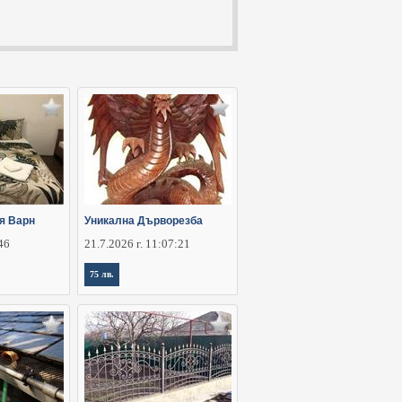
я Варн
Уникална Дърворезба
:46
21.7.2026 г. 11:07:21
75 лв.