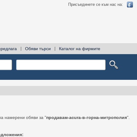
Присъединете се към нас на:
предлага
|
Обяви търси
|
Каталог на фирмите
а намерени обяви за "
продавам-acura-в-горна-митрополия
".
едложения: