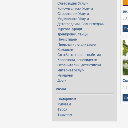
Счетоводни Услуги
Консултантски Услуги
Би
Строителни Услуги
4.8
Медицински Услуги
Детегледачки, Болногледачи
По
Курсове, уроци
Тренировки, танци
Почистване
Преводи и легализация
Хамалски
Сватба, кетъринг, събития
Хороскопи, ясновидство
Охранителни, детективски
Интернет услуги
Рекламни
Други
Ско
8.7
Разни
По
Подарявам
Купувам
Търся
Заменям