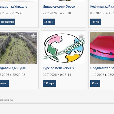
андарт за Управле
Индивидуални Уроци
Кофички за Ра
7.2026 г. 0:25:46
22.7.2026 г. 4:26:10
8.7.2026 г. 4:45
 договаряне
13 евро.
,04 лв.
одавам 7,688 Дка
Курс по Испански Ез
Предпазител за
2.2026 г. 22:29:02
29.7.2026 г. 0:25:44
11.2.2026 г. 22:
0 евро.
255 евро.
15 лв.
амирай тук