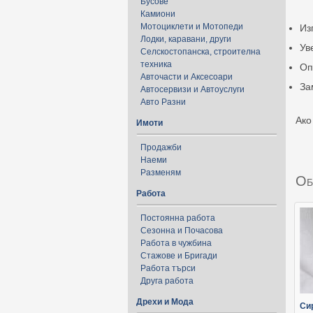
Бусове
Камиони
Мотоциклети и Мотопеди
Из
Лодки, каравани, други
Ув
Селскостопанска, строителна
техника
Оп
Авточасти и Аксесоари
За
Автосервизи и Автоуслуги
Авто Разни
Ако
Имоти
Продажби
Наеми
Разменям
Об
Работа
Постоянна работа
Сезонна и Почасова
Работа в чужбина
Стажове и Бригади
Работа търси
Друга работа
Дрехи и Мода
Си