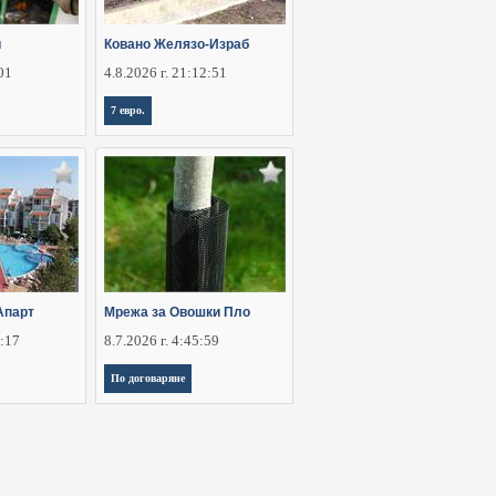
и
Ковано Желязо-Израб
:01
4.8.2026 г. 21:12:51
7 евро.
Апарт
Мрежа за Овошки Пло
1:17
8.7.2026 г. 4:45:59
По договаряне