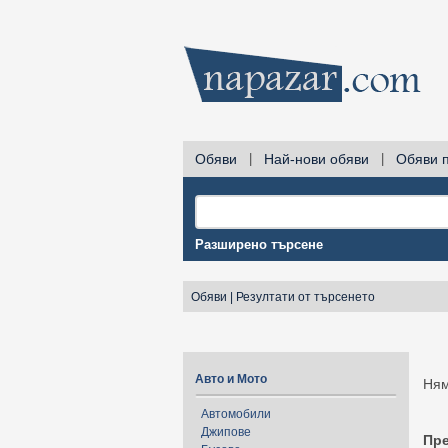
Обяви
|
Най-нови обяви
|
Обяви 
Разширено търсене
Обяви
|
Резултати от търсенето
Авто и Мото
Ням
Автомобили
Джипове
Пр