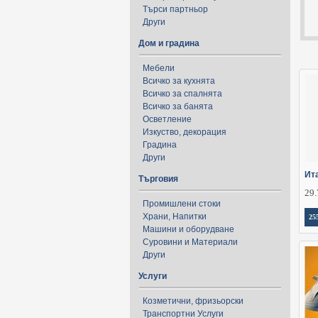
Търси партньор
Други
Дом и градина
Мебели
Всичко за кухнята
Всичко за спалнята
Всичко за банята
Осветление
Изкуство, декорация
Градина
Други
Ит
Търговия
29.
Промишлени стоки
Храни, Напитки
25
Машини и оборудване
Суровини и Материали
Други
Услуги
Козметични, фризьорски
Транспортни Услуги