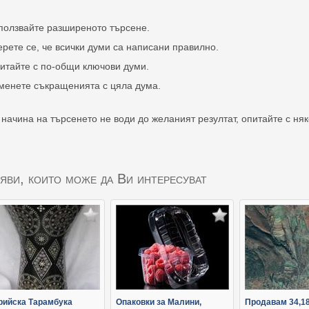
ползвайте разширеното търсене.
ерете се, че всички думи са написани правилно.
итайте с по-общи ключови думи.
менете съкращенията с цяла дума.
 начина на търсенето не води до желаният резултат, опитайте с ня
яви, които може да Ви интересуват
рийска Тарамбука
Опаковки за Малини,
Продавам 34,1