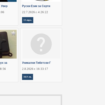
 Увер
Руски Език за Серти
6:06
22.7.2026 г. 4:26:22
13 евро.
ух за
Уникални Тибетски Г
28:56
2.8.2026 г. 16:33:17
10,9 лв.