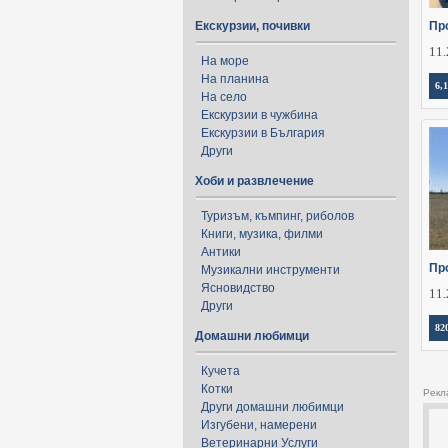
Екскурзии, почивки
Пр
11.
На море
На планина
6,
На село
Екскурзии в чужбина
Екскурзии в България
Други
Хоби и развлечение
Туризъм, къмпинг, риболов
Книги, музика, филми
Антики
Пр
Музикални инструменти
Ясновидство
11.
Други
82
Домашни любимци
Кучета
Котки
Рекл
Други домашни любимци
Изгубени, намерени
Ветеринарни Услуги