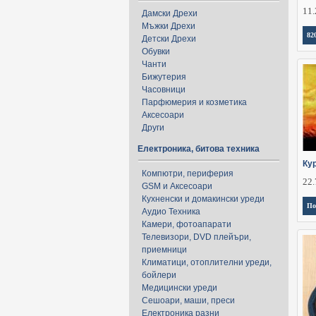
11.
Дамски Дрехи
Мъжки Дрехи
82
Детски Дрехи
Обувки
Чанти
Бижутерия
Часовници
Парфюмерия и козметика
Аксесоари
Други
Електроника, битова техника
Ку
Компютри, периферия
22.
GSM и Аксесоари
Кухненски и домакински уреди
По
Аудио Техника
Камери, фотоапарати
Телевизори, DVD плейъри,
приемници
Климатици, отоплителни уреди,
бойлери
Медицински уреди
Сешоари, маши, преси
Електроника разни