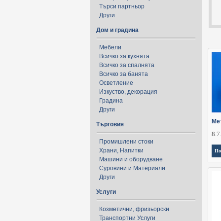
Търси партньор
Други
Дом и градина
Мебели
Всичко за кухнята
Всичко за спалнята
Всичко за банята
Осветление
Изкуство, декорация
Градина
Други
Ме
Търговия
8.7
Промишлени стоки
Храни, Напитки
По
Машини и оборудване
Суровини и Материали
Други
Услуги
Козметични, фризьорски
Транспортни Услуги