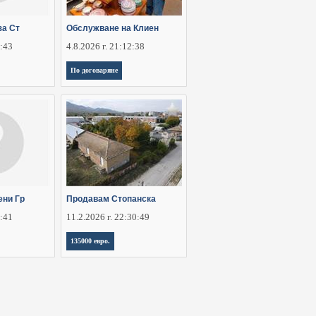
за Ст
Обслужване на Клиен
2:43
4.8.2026 г. 21:12:38
По договаряне
ени Гр
Продавам Стопанска
5:41
11.2.2026 г. 22:30:49
135000 евро.