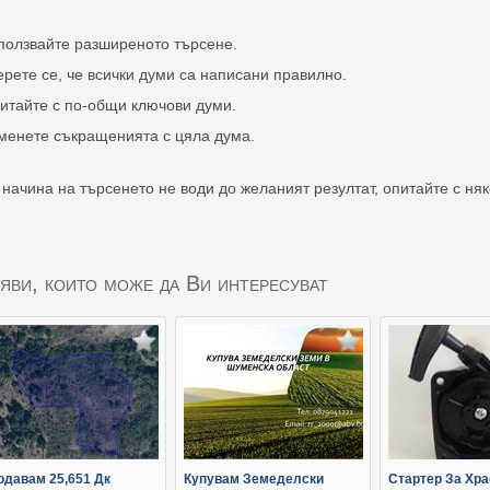
ползвайте разширеното търсене.
ерете се, че всички думи са написани правилно.
итайте с по-общи ключови думи.
менете съкращенията с цяла дума.
 начина на търсенето не води до желаният резултат, опитайте с ня
яви, които може да Ви интересуват
одавам 25,651 Дк
Купувам Земеделски
Стартер За Хра