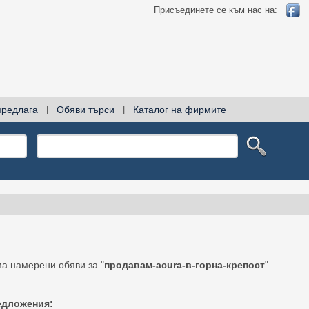
Присъединете се към нас на:
предлага
|
Обяви търси
|
Каталог на фирмите
а намерени обяви за "
продавам-acura-в-горна-крепост
".
едложения: