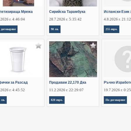
летизираща Мрежа
Сирийска Тарамбука
Испански Език 
.2026 г. 4:46:04
28.7.2026 г. 5:35:42
4.8.2026 г. 21:1
 договаряне
98 лв.
255 евро.
фички за Разсад
Продавам 22,170 Дка
Ръчно Изработ
.2026 г. 4:45:52
11.2.2026 г. 22:29:07
19.7.2026 г. 0:2
 лв.
820 евро.
По договаряне