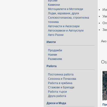
Бусове
Камиони
Мотоциклети и Мотопеди
Из
Лодки, каравани, други
Ув
Селскостопанска, строителна
техника
Оп
Авточасти и Аксесоари
За
Автосервизи и Автоуслуги
Авто Разни
Ако
Имоти
Продажби
Наеми
Разменям
Об
Работа
Постоянна работа
Сезонна и Почасова
Работа в чужбина
Стажове и Бригади
Работа търси
Друга работа
Дрехи и Мода
Пр