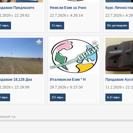
одавам Предпазите
Немски Език за Учен
Курс Личностна
2.2026 г. 22:29:02
22.7.2026 г. 4:26:14
22.7.2026 г. 4:2
15 евро.
13 евро.
По договаряне
одавам 18,128 Дка
Италиански Език * Н
Продавам Аусп
2.2026 г. 22:29:09
29.7.2026 г. 0:25:50
11.2.2026 г. 22:
0 евро.
255 евро.
6,15 евро.
амирай тук