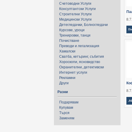
Счетоводни Услуги
Консултантски Услуги
Па
Строителни Услуги
8.7
Медицински Услуги
Детегледачки, Болногледачи
По
Курсове, уроци
Тренировки, танци
Почистване
Преводи и легализация
Хамалски
Сватба, кетъринг, събития
Хороскопи, ясновидство
Охранителни, детективски
Интернет услуги
Рекламни
Други
Ко
8.7
Разни
,04
Подарявам
Купувам
Търся
Заменям