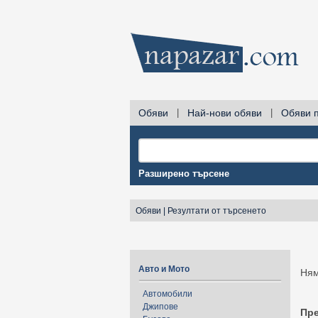
Обяви
|
Най-нови обяви
|
Обяви 
Разширено търсене
Обяви
|
Резултати от търсенето
Авто и Мото
Ням
Автомобили
Джипове
Пр