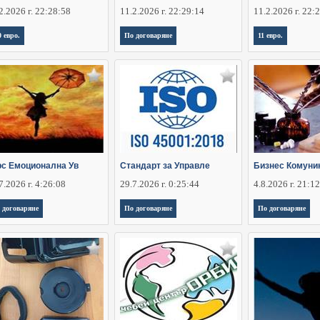
2.2026 г. 22:28:58
11.2.2026 г. 22:29:14
11.2.2026 г. 22:
0 евро.
По договаряне
11 евро.
рс Емоционална Ув
Стандарт за Управле
Бизнес Комуни
7.2026 г. 4:26:08
29.7.2026 г. 0:25:44
4.8.2026 г. 21:1
 договаряне
По договаряне
По договаряне