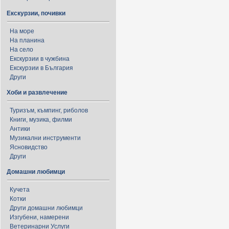
Екскурзии, почивки
На море
На планина
На село
Екскурзии в чужбина
Екскурзии в България
Други
Хоби и развлечение
Туризъм, къмпинг, риболов
Книги, музика, филми
Антики
Музикални инструменти
Ясновидство
Други
Домашни любимци
Кучета
Котки
Други домашни любимци
Изгубени, намерени
Ветеринарни Услуги