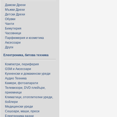
Дамски Дрехи
Мъжки Дрехи
Детски Дрехи
Обувки
Чанти
Бижутерия
Часовници
Парфюмерия и козметика
Аксесоари
Други
Електроника, битова техника
Компютри, периферия
GSM и Аксесоари
Кухненски и домакински уреди
Аудио Техника
Камери, фотоапарати
Телевизори, DVD плейъри,
приемници
Климатици, отоплителни уреди,
бойлери
Медицински уреди
Сешоари, маши, преси
Електроника разни