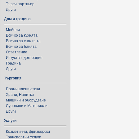
Търси партньор
Други
Дом и градина
Мебели
Всичко за кухнята
Всичко за спалнята
Всичко за банята
Осветление
Изкуство, декорация
Градина
Други
Търговия
Промишлени стоки
Храни, Напитки
Машини и оборудване
Суровини и Материали
Други
Услуги
Козметични, фризьорски
Транспортни Услуги