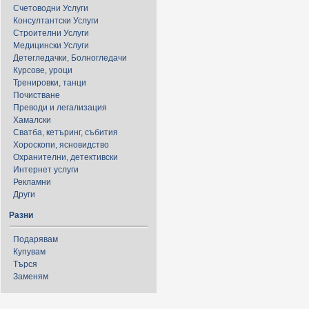
Счетоводни Услуги
Консултантски Услуги
Строителни Услуги
Медицински Услуги
Детегледачки, Болногледачи
Курсове, уроци
Тренировки, танци
Почистване
Преводи и легализация
Хамалски
Сватба, кетъринг, събития
Хороскопи, ясновидство
Охранителни, детективски
Интернет услуги
Рекламни
Други
Разни
Подарявам
Купувам
Търся
Заменям