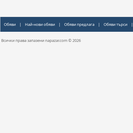
Обяви
|
Най-нови обяви
|
Обяви предлага
|
Обяви търси
|
Всички права запазени napazar.com © 2026