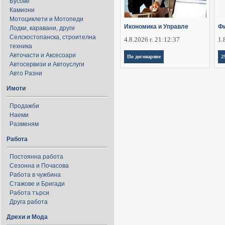
Бусове
Камиони
Мотоциклети и Мотопеди
Икономика и Управле
Фи
Лодки, каравани, други
Селскостопанска, строителна
4.8.2026 г. 21:12:37
1.
техника
Авточасти и Аксесоари
По договаряне
2
Автосервизи и Автоуслуги
Авто Разни
Имоти
Продажби
Наеми
Разменям
Работа
Постоянна работа
Сезонна и Почасова
Работа в чужбина
Стажове и Бригади
Работа търси
Друга работа
Дрехи и Мода