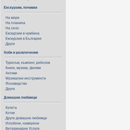
Екскурзии, почивки
На море
На планина
На село
Екскурзии в чужбина
Екскурзии в България
Други
Хоби и развлечение
Туризъм, къмпинг, риболов
Книги, музика, филми
Антики
Музикални инструменти
Ясновидство
Други
Домашни любимци
Кучета
Котки
Други домашни любимци
Изгубени, намерени
Ветеринарни Услуги