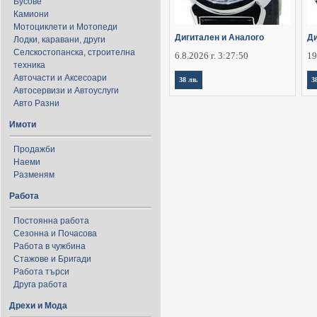
Бусове
Камиони
Мотоциклети и Мотопеди
Дигитален и Аналого
Ди
Лодки, каравани, други
Селскостопанска, строителна
6.8.2026 г. 3:27:50
19
техника
Авточасти и Аксесоари
38 лв.
3
Автосервизи и Автоуслуги
Авто Разни
Имоти
Продажби
Наеми
Разменям
Работа
Постоянна работа
Сезонна и Почасова
Работа в чужбина
Стажове и Бригади
Работа търси
Друга работа
Дрехи и Мода