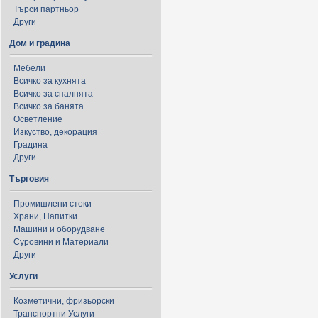
Търси партньор
Други
Дом и градина
Мебели
Всичко за кухнята
Всичко за спалнята
Всичко за банята
Осветление
Изкуство, декорация
Градина
Други
Търговия
Промишлени стоки
Храни, Напитки
Машини и оборудване
Суровини и Материали
Други
Услуги
Козметични, фризьорски
Транспортни Услуги