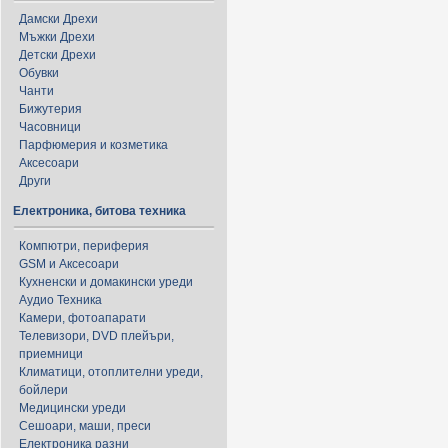
Дамски Дрехи
Мъжки Дрехи
Детски Дрехи
Обувки
Чанти
Бижутерия
Часовници
Парфюмерия и козметика
Аксесоари
Други
Електроника, битова техника
Компютри, периферия
GSM и Аксесоари
Кухненски и домакински уреди
Аудио Техника
Камери, фотоапарати
Телевизори, DVD плейъри,
приемници
Климатици, отоплителни уреди,
бойлери
Медицински уреди
Сешоари, маши, преси
Електроника разни