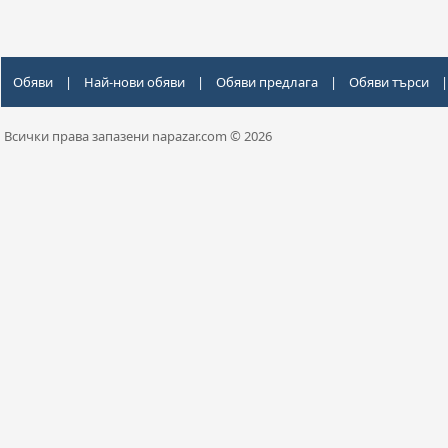
Обяви
|
Най-нови обяви
|
Обяви предлага
|
Обяви търси
|
Всички права запазени napazar.com © 2026