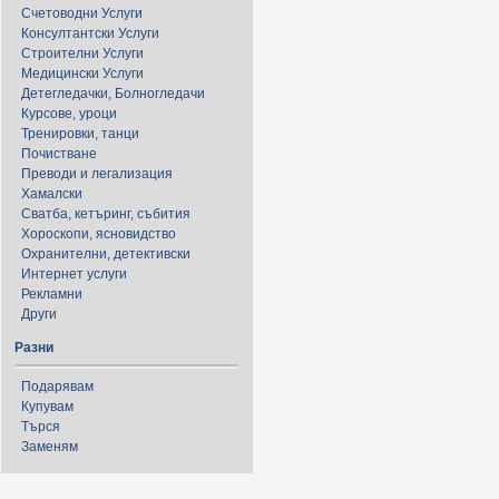
Счетоводни Услуги
Консултантски Услуги
Строителни Услуги
Медицински Услуги
Детегледачки, Болногледачи
Курсове, уроци
Тренировки, танци
Почистване
Преводи и легализация
Хамалски
Сватба, кетъринг, събития
Хороскопи, ясновидство
Охранителни, детективски
Интернет услуги
Рекламни
Други
Разни
Подарявам
Купувам
Търся
Заменям