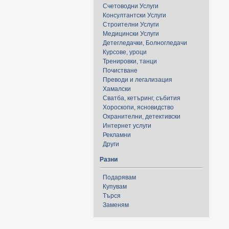
Счетоводни Услуги
Консултантски Услуги
Строителни Услуги
Медицински Услуги
Детегледачки, Болногледачи
Курсове, уроци
Тренировки, танци
Почистване
Преводи и легализация
Хамалски
Сватба, кетъринг, събития
Хороскопи, ясновидство
Охранителни, детективски
Интернет услуги
Рекламни
Други
Разни
Подарявам
Купувам
Търся
Заменям