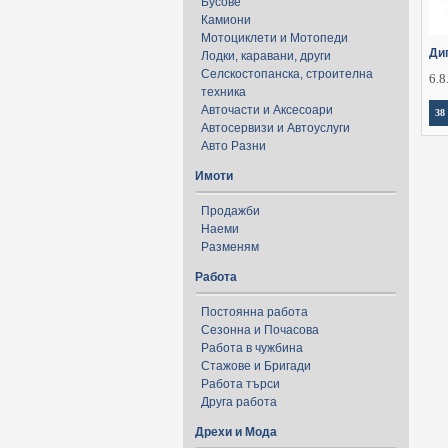
Бусове
Камиони
Мотоциклети и Мотопеди
Ди
Лодки, каравани, други
Селскостопанска, строителна
6.8
техника
Авточасти и Аксесоари
38
Автосервизи и Автоуслуги
Авто Разни
Имоти
Продажби
Наеми
Разменям
Работа
Постоянна работа
Сезонна и Почасова
Работа в чужбина
Стажове и Бригади
Работа търси
Друга работа
Дрехи и Мода