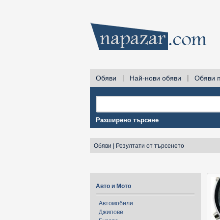
Обяви
|
Най-нови обяви
|
Обяви 
Разширено търсене
Обяви
|
Резултати от търсенето
Авто и Мото
Автомобили
Джипове