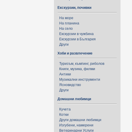
Екскурзии, почивки
На море
На планина
На село
Екскурзии в чужбина
Екскурзии в България
Други
Хоби и развлечение
Туризъм, къмпинг, риболов
Книги, музика, филми
Антики
Музикални инструменти
Ясновидство
Други
Домашни любимци
Кучета
Котки
Други домашни любимци
Изгубени, намерени
Ветеринарни Услуги