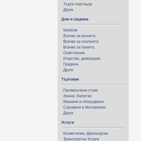
Търси партньор
Други
Дом и градина
Мебели
Всичко за кухнята
Всичко за спалнята
Всичко за банята
Осветление
Изкуство, декорация
Градина
Други
Търговия
Промишлени стоки
Храни, Напитки
Машини и оборудване
Суровини и Материали
Други
Услуги
Козметични, фризьорски
Транспортни Услуги