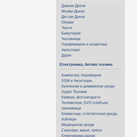
Дамски Дрехи
Мъжки Дрехи
Детски Дрехи
Обувки
Чанти
Бижутерия
Часовници
Парфюмерия и козметика
Аксесоари
Други
Електроника, битова техника
Компютри, периферия
GSM и Аксесоари
Кухненски и домакински уреди
Аудио Техника
Камери, фотоапарати
Телевизори, DVD плейъри,
приемници
Климатици, отоплителни уреди,
бойлери
Медицински уреди
Сешоари, маши, преси
Електроника разни