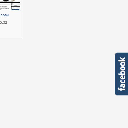
асовн
25:32